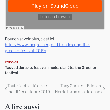
Pour en savoir plus, c’est ici :
https://www.thegreenergood.fr/index.php/the-
greener-festival-2019/
PODCAST
Tagged
durable
,
festival
,
mode
,
planète
,
the Greener
festival
Toute l’actualité de ce
Tony Garnier – Edouard
Navigation
mardi 1er octobre 2019
Herriot : « un duo de choc »
de
l’article
A lire aussi