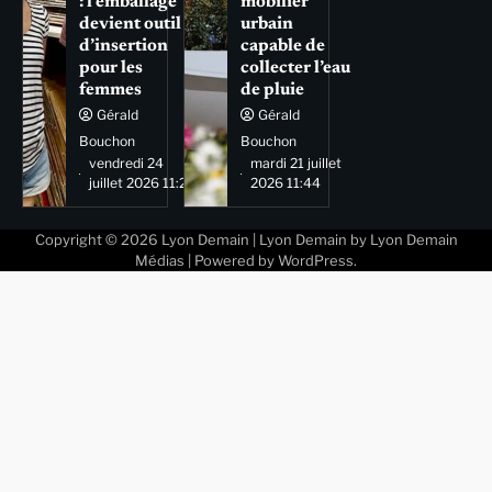
: l’emballage
mobilier
devient outil
urbain
d’insertion
capable de
pour les
collecter l’eau
femmes
de pluie
Gérald
Gérald
Bouchon
Bouchon
vendredi 24
mardi 21 juillet
juillet 2026 11:29
2026 11:44
Copyright © 2026
Lyon Demain
| Lyon Demain by
Lyon Demain
Médias
| Powered by
WordPress
.