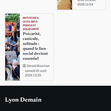
2026 11:54
INITIATIVES
LE FIL INFO
PODCAST
SOLIDARITÉ
Précarité,
canicule,
solitude :
quand le lien
social devient
essentiel
Gérald Bouchon
samedi 01 août
2026 13:25
Lyon Demain