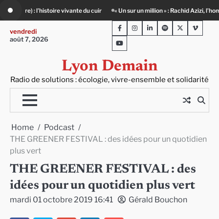
Skip
« Un sur un million » : Rachid Azizi, l’homme sous l’uniforme de police
Infox,
to
Facebook
Instagram
LinkedIn
Spotify
Twitter
Viméo
content
vendredi
août 7, 2026
Youtube
Lyon Demain
Radio de solutions : écologie, vivre-ensemble et solidarité
Home
Podcast
THE GREENER FESTIVAL : des idées pour un quotidien
plus vert
THE GREENER FESTIVAL : des
idées pour un quotidien plus vert
mardi 01 octobre 2019 16:41
Gérald Bouchon