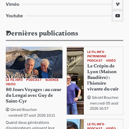
Viméo
Youtube
Dernières publications
LE FIL INFO
PATRIMOINE
PODCAST
VIDÉO
Le Crépin de
Lyon (Maison
Baudière) :
LE FIL INFO
PODCAST
SCIENCE
l’histoire
VIDÉO
vivante du cuir
80 Jours Voyages : au cœur
du Lengai avec Guy de
Gérald Bouchon
Saint-Cyr
mercredi 05 août
2026 16:57
Gérald Bouchon
vendredi 07 août 2026 10:11
Quand deux générations
LE FIL INFO
d'explorateurs unissent leur
PODCAST
VIDÉO