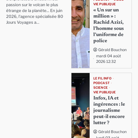
VIE PUBLIQUE
passion sur le volcan le plus
« Un sur un
étrange de la planète... En juin
million » :
2026, l'agence spécialisée 80
Rachid Azizi,
Jours Voyages a…
l’homme sous
l’uniforme de
police
Gérald Bouchon
mardi 04 août
2026 12:32
LE FIL INFO
PODCAST
SCIENCE
VIE PUBLIQUE
Infox, IA et
ingérences : le
journalisme
peut-il encore
lutter ?
Gérald Bouchon
lundi 03 août