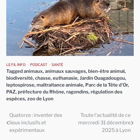
LE FIL INFO
PODCAST
SANTÉ
Tagged
animaux
,
animaux sauvages
,
bien-être animal
,
biodiversité
,
chasse
,
euthanasie
,
Jardin Ouagadougou
,
leptospirose
,
maltraitance animale
,
Parc de la Tête d'Or
,
PAZ
,
préfecture du Rhône
,
ragondins
,
régulation des
espèces
,
zoo de Lyon
Quatorze : inventer des
Toute l’actualité de ce
Navigation
lieux inclusifs et
mercredi 31 décembre
de
expérimentaux
2025 à Lyon
l’article