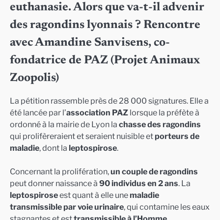
euthanasie. Alors que va-t-il advenir
des ragondins lyonnais ? Rencontre
avec Amandine Sanvisens, co-
fondatrice de PAZ (Projet Animaux
Zoopolis)
La pétition rassemble près de 28 000 signatures. Elle a
été lancée par l’
association PAZ
lorsque la préfète à
ordonné à la mairie de Lyon la
chasse des ragondins
qui prolifèreraient et seraient nuisible et
porteurs de
maladie
, dont la
leptospirose
.
Concernant la prolifération,
un couple de ragondins
peut donner naissance à
90 individus en 2 ans
. La
leptospirose
est quant à elle une
maladie
transmissible par voie urinaire
, qui contamine les eaux
stagnantes et est
transmissible à l’Homme
.