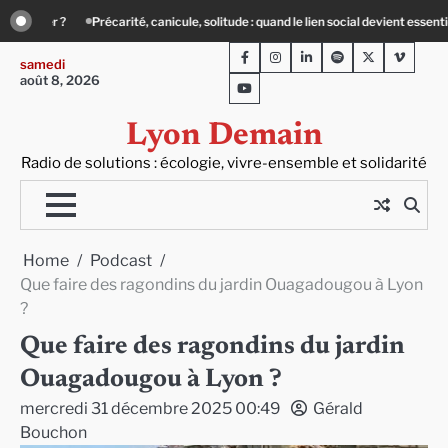
Skip
en social devient essentiel
« Ça chauffe » : des acteurs du batiment face au dé
to
Facebook
Instagram
LinkedIn
Spotify
Twitter
Viméo
content
samedi
août 8, 2026
Youtube
Lyon Demain
Radio de solutions : écologie, vivre-ensemble et solidarité
Home
Podcast
Que faire des ragondins du jardin Ouagadougou à Lyon
?
Que faire des ragondins du jardin
Ouagadougou à Lyon ?
mercredi 31 décembre 2025 00:49
Gérald
Bouchon