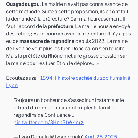
Ouagadougou
. La mairie n’avait pas connaissance de
cette méthode. Suite à cette proposition, ils en ont fait
la demande à la préfecture? Car malheureusement, il
faut l’accord de la
préfecture
. La mairie nous a envoyé
des échanges de courrier avec la préfecture. Il n’y a pas
eu de
massacre de ragondins
depuis 2022. La mairie
de Lyon ne veut plus les tuer. Donc ça, on s’en félicite.
Mais la préfète du Rhône met une grosse pression sur
la mairie pour les tuer. Et on le déplore… »
Ecoutez aussi :
1894 : l’histoire cachée du zoo humain à
Lyon
Toujours un bonheur de s’asseoir un instant sur le
rebord du monde pour contempler la famille
ragondins de Confluence…
pic.twitter.com/3Hnn6fW4mX
— Lyon Demain (@lyondemain)
April 25, 2025