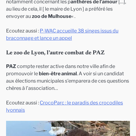
notamment concernant les p
anthères de l’amour
[…],
au lieu de cela, il [ le maire de Lyon ] a préféré les
envoyer au
zoo de Mulhouse
« .
Ecoutez aussi :
P-WAC accueille 38 singes issus du
braconnage et lance un appel
Le zoo de Lyon, l’autre combat de PAZ
PAZ
compte rester active dans notre ville afin de
promouvoir le
bien-être animal
. A voir si un candidat
aux élections municipales s’emparera de ces questions
chères à l’association…
Ecoutez aussi :
CrocoParc : le paradis des crocodiles
lyonnais