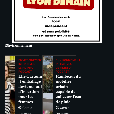
Environnement
ENVIRONNEMENT
ENVIRONNEMENT
INITIATIVES
INITIATIVES
LE FIL INFO
LE FIL INFO
PODCAST
PODCAST
Elle Cartonne
Rainbeau : du
: l’emballage
mobilier
devient outil
urbain
d’insertion
capable de
pour les
collecter l’eau
femmes
de pluie
Gérald
Gérald
Bouchon
Bouchon