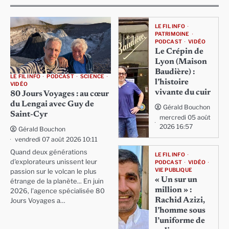
LE FIL INFO
PATRIMOINE
PODCAST
VIDÉO
Le Crépin de
Lyon (Maison
Baudière) :
LE FIL INFO
PODCAST
SCIENCE
l’histoire
VIDÉO
vivante du cuir
80 Jours Voyages : au cœur
du Lengai avec Guy de
Gérald Bouchon
Saint-Cyr
mercredi 05 août
2026 16:57
Gérald Bouchon
vendredi 07 août 2026 10:11
Quand deux générations
LE FIL INFO
d'explorateurs unissent leur
PODCAST
VIDÉO
VIE PUBLIQUE
passion sur le volcan le plus
« Un sur un
étrange de la planète... En juin
million » :
2026, l'agence spécialisée 80
Rachid Azizi,
Jours Voyages a…
l’homme sous
l’uniforme de