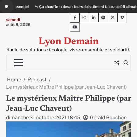
Skip
atiment face au défi climatique
80 Jours Voyages : au cœur du Lengai avec G
to
Facebook
Instagram
LinkedIn
Spotify
Twitter
Viméo
content
samedi
août 8, 2026
Youtube
Lyon Demain
Radio de solutions : écologie, vivre-ensemble et solidarité
Home
Podcast
Le mystérieux Maître Philippe (par Jean-Luc Chavent)
Le mystérieux Maître Philippe (par
Jean-Luc Chavent)
dimanche 31 octobre 2021 18:45
Gérald Bouchon