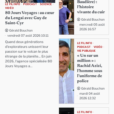
Baudière) :
LE FIL INFO
PODCAST
SCIENCE
l’histoire
VIDÉO
vivante du cuir
80 Jours Voyages : au cœur
du Lengai avec Guy de
Gérald Bouchon
Saint-Cyr
mercredi 05 août
2026 16:57
Gérald Bouchon
vendredi 07 août 2026 10:11
Quand deux générations
LE FIL INFO
d'explorateurs unissent leur
PODCAST
VIDÉO
VIE PUBLIQUE
passion sur le volcan le plus
« Un sur un
étrange de la planète... En juin
million » :
2026, l'agence spécialisée 80
Rachid Azizi,
Jours Voyages a…
l’homme sous
l’uniforme de
police
Gérald Bouchon
mardi 04 août
2026 12:32
LE FIL INFO