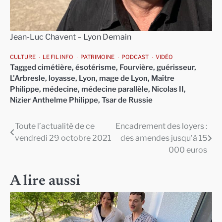
Jean-Luc Chavent – Lyon Demain
CULTURE
LE FIL INFO
PATRIMOINE
PODCAST
VIDÉO
Tagged
cimétière
,
ésotérisme
,
Fourvière
,
guérisseur
,
L'Arbresle
,
loyasse
,
Lyon
,
mage de Lyon
,
Maître
Philippe
,
médecine
,
médecine parallèle
,
Nicolas II
,
Nizier Anthelme Philippe
,
Tsar de Russie
Toute l’actualité de ce
Encadrement des loyers :
Navigation
vendredi 29 octobre 2021
des amendes jusqu’à 15
de
000 euros
l’article
A lire aussi