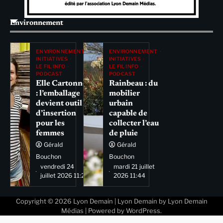
Environnement
ENVIRONNEMENT
ENVIRONNEMENT
INITIATIVES
INITIATIVES
LE FIL INFO
LE FIL INFO
PODCAST
PODCAST
Elle Cartonne
Rainbeau : du
: l’emballage
mobilier
devient outil
urbain
d’insertion
capable de
pour les
collecter l’eau
femmes
de pluie
Gérald
Gérald
Bouchon
Bouchon
vendredi 24
mardi 21 juillet
juillet 2026 11:29
2026 11:44
Copyright © 2026
Lyon Demain
| Lyon Demain by
Lyon Demain
Médias
| Powered by
WordPress
.