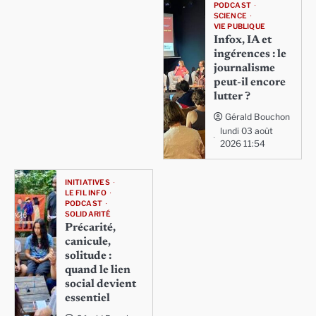
PODCAST
SCIENCE
VIE PUBLIQUE
Infox, IA et
ingérences : le
journalisme
peut-il encore
lutter ?
Gérald Bouchon
lundi 03 août
2026 11:54
INITIATIVES
LE FIL INFO
PODCAST
SOLIDARITÉ
Précarité,
canicule,
solitude :
quand le lien
social devient
essentiel