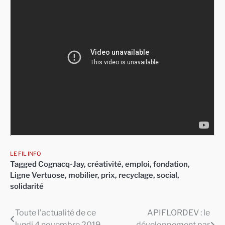
LE FIL INFO
Tagged
Cognacq-Jay
,
créativité
,
emploi
,
fondation
,
Ligne Vertuose
,
mobilier
,
prix
,
recyclage
,
social
,
solidarité
Toute l’actualité de ce
APIFLORDEV : le
Navigation
lundi 4 novembre 2019
développement par