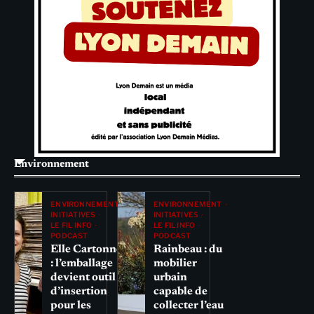
Environnement
ENVIRONNEMENT
ENVIRONNEMENT
INITIATIVES
INITIATIVES
LE FIL INFO
LE FIL INFO
PODCAST
PODCAST
Elle Cartonne
Rainbeau : du
: l’emballage
mobilier
devient outil
urbain
d’insertion
capable de
pour les
collecter l’eau