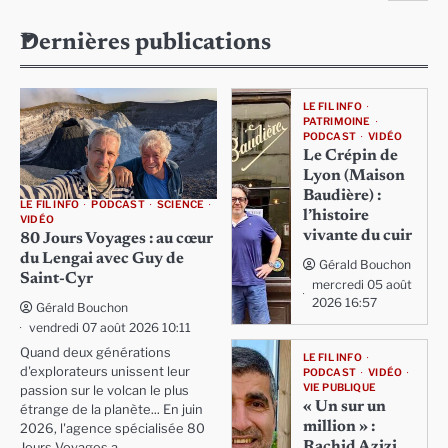
Dernières publications
LE FIL INFO
PATRIMOINE
PODCAST
VIDÉO
Le Crépin de
Lyon (Maison
Baudière) :
LE FIL INFO
PODCAST
SCIENCE
l’histoire
VIDÉO
vivante du cuir
80 Jours Voyages : au cœur
du Lengai avec Guy de
Gérald Bouchon
Saint-Cyr
mercredi 05 août
2026 16:57
Gérald Bouchon
vendredi 07 août 2026 10:11
Quand deux générations
LE FIL INFO
d'explorateurs unissent leur
PODCAST
VIDÉO
VIE PUBLIQUE
passion sur le volcan le plus
« Un sur un
étrange de la planète... En juin
million » :
2026, l'agence spécialisée 80
Rachid Azizi,
Jours Voyages a…