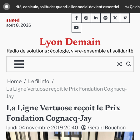
Skip
al devient essentiel
« Ça chauffe » : des acteurs du batiment face au défi clim
to
Facebook
Instagram
LinkedIn
Spotify
Twitter
Viméo
content
samedi
août 8, 2026
Youtube
Lyon Demain
Radio de solutions : écologie, vivre-ensemble et solidarité
Home
Le fil info
La Ligne Vertuose reçoit le Prix Fondation Cognacq-
Jay
La Ligne Vertuose reçoit le Prix
Fondation Cognacq-Jay
lundi 04 novembre 2019 20:40
Gérald Bouchon