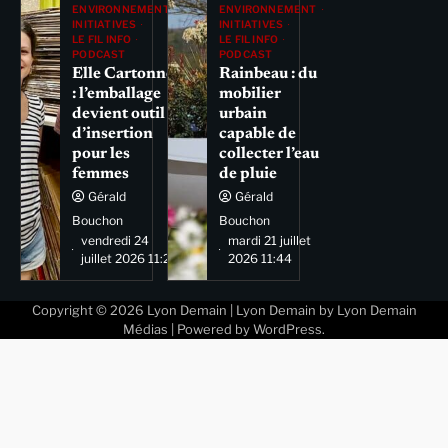
ENVIRONNEMENT
ENVIRONNEMENT
INITIATIVES
INITIATIVES
LE FIL INFO
LE FIL INFO
PODCAST
PODCAST
Elle Cartonne
Rainbeau : du
: l’emballage
mobilier
devient outil
urbain
d’insertion
capable de
pour les
collecter l’eau
femmes
de pluie
Gérald
Gérald
Bouchon
Bouchon
vendredi 24
mardi 21 juillet
juillet 2026 11:29
2026 11:44
Copyright © 2026
Lyon Demain
| Lyon Demain by
Lyon Demain
Médias
| Powered by
WordPress
.