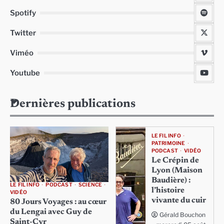
Spotify
Twitter
Viméo
Youtube
Dernières publications
LE FIL INFO
PATRIMOINE
PODCAST
VIDÉO
Le Crépin de
Lyon (Maison
Baudière) :
LE FIL INFO
PODCAST
SCIENCE
l’histoire
VIDÉO
vivante du cuir
80 Jours Voyages : au cœur
du Lengai avec Guy de
Gérald Bouchon
Saint-Cyr