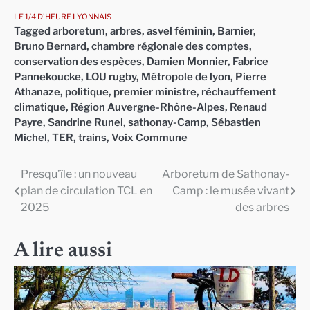
LE 1/4 D'HEURE LYONNAIS
Tagged
arboretum
,
arbres
,
asvel féminin
,
Barnier
,
Bruno Bernard
,
chambre régionale des comptes
,
conservation des espèces
,
Damien Monnier
,
Fabrice
Pannekoucke
,
LOU rugby
,
Métropole de lyon
,
Pierre
Athanaze
,
politique
,
premier ministre
,
réchauffement
climatique
,
Région Auvergne-Rhône-Alpes
,
Renaud
Payre
,
Sandrine Runel
,
sathonay-Camp
,
Sébastien
Michel
,
TER
,
trains
,
Voix Commune
Presqu’île : un nouveau
Arboretum de Sathonay-
Navigation
plan de circulation TCL en
Camp : le musée vivant
de
2025
des arbres
l’article
A lire aussi