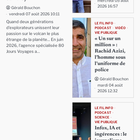
mercredi 05 août
2026 16:57
Gérald Bouchon
vendredi 07 août 2026 10:11
Quand deux générations
LE FIL INFO
d'explorateurs unissent leur
PODCAST
VIDÉO
VIE PUBLIQUE
passion sur le volcan le plus
« Un sur un
étrange de la planète... En juin
million » :
2026, l'agence spécialisée 80
Rachid Azizi,
Jours Voyages a…
l’homme sous
l’uniforme de
police
Gérald Bouchon
mardi 04 août
2026 12:32
LE FIL INFO
PODCAST
SCIENCE
VIE PUBLIQUE
Infox, IA et
ingérences : le