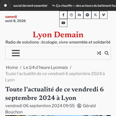
Skip
e » : des acteurs du batiment face au défi climatique
80 Jours Voyages : au 
to
Facebook
Instagram
LinkedIn
Spotify
Twitter
Viméo
content
samedi
août 8, 2026
Youtube
Lyon Demain
Radio de solutions : écologie, vivre-ensemble et solidarité
Home
Le 1/4 d'heure Lyonnais
Toute l’actualité de ce vendredi 6 septembre 2024 à
Lyon
Toute l’actualité de ce vendredi 6
septembre 2024 à Lyon
vendredi 06 septembre 2024 09:55
Gérald
Bouchon