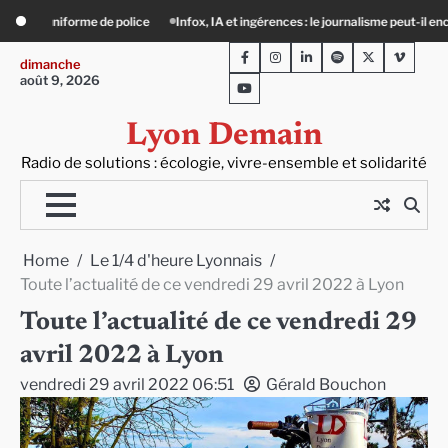
Skip
 ingérences : le journalisme peut-il encore lutter ?
Précarité, canicule, solitud
to
Facebook
Instagram
LinkedIn
Spotify
Twitter
Viméo
content
dimanche
août 9, 2026
Youtube
Lyon Demain
Radio de solutions : écologie, vivre-ensemble et solidarité
Home
Le 1/4 d'heure Lyonnais
Toute l’actualité de ce vendredi 29 avril 2022 à Lyon
Toute l’actualité de ce vendredi 29
avril 2022 à Lyon
vendredi 29 avril 2022 06:51
Gérald Bouchon