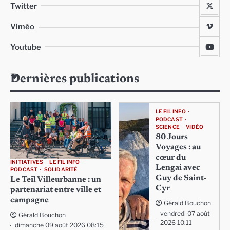
Twitter
Viméo
Youtube
Dernières publications
LE FIL INFO
PODCAST
SCIENCE
VIDÉO
80 Jours
Voyages : au
cœur du
INITIATIVES
LE FIL INFO
Lengai avec
PODCAST
SOLIDARITÉ
Guy de Saint-
Le Teil Villeurbanne : un
Cyr
partenariat entre ville et
campagne
Gérald Bouchon
vendredi 07 août
Gérald Bouchon
2026 10:11
dimanche 09 août 2026 08:15