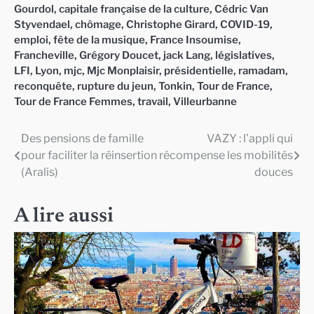
Gourdol
,
capitale française de la culture
,
Cédric Van
Styvendael
,
chômage
,
Christophe Girard
,
COVID-19
,
emploi
,
fête de la musique
,
France Insoumise
,
Francheville
,
Grégory Doucet
,
jack Lang
,
législatives
,
LFI
,
Lyon
,
mjc
,
Mjc Monplaisir
,
présidentielle
,
ramadam
,
reconquête
,
rupture du jeun
,
Tonkin
,
Tour de France
,
Tour de France Femmes
,
travail
,
Villeurbanne
Des pensions de famille
VAZY : l’appli qui
Navigation
pour faciliter la réinsertion
récompense les mobilités
de
(Aralis)
douces
l’article
A lire aussi