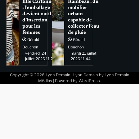
Elle Cartonne
Rainbeau : du
: l’emballage
mobilier
devient outil
urbain
d’insertion
capable de
pour les
collecter l’eau
femmes
de pluie
Gérald
Gérald
Bouchon
Bouchon
vendredi 24
mardi 21 juillet
juillet 2026 11:29
2026 11:44
Copyright © 2026
Lyon Demain
| Lyon Demain by
Lyon Demain
Médias
| Powered by
WordPress
.