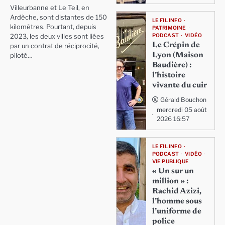
Villeurbanne et Le Teil, en
Ardèche, sont distantes de 150
LE FIL INFO
kilomètres. Pourtant, depuis
PATRIMOINE
PODCAST
VIDÉO
2023, les deux villes sont liées
Le Crépin de
par un contrat de réciprocité,
Lyon (Maison
piloté…
Baudière) :
l’histoire
vivante du cuir
Gérald Bouchon
mercredi 05 août
2026 16:57
LE FIL INFO
PODCAST
VIDÉO
VIE PUBLIQUE
« Un sur un
million » :
Rachid Azizi,
l’homme sous
l’uniforme de
police