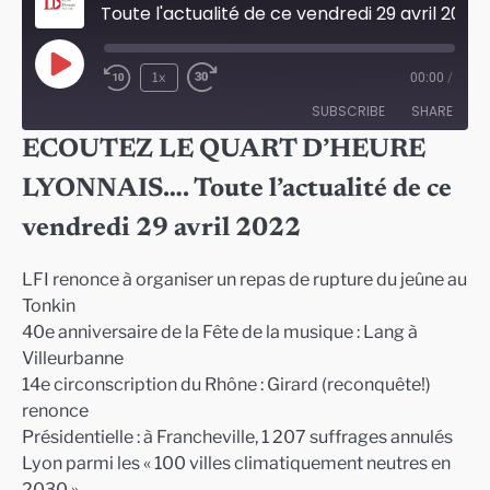
Toute l'actualité de ce vendredi 29 avril 2022 à Lyon
Play
1x
00:00
/
Episode
SUBSCRIBE
SHARE
ECOUTEZ LE QUART D’HEURE
SHARE
LYONNAIS…. Toute l’actualité de ce
RSS FEED
LINK
vendredi 29 avril 2022
EMBED
LFI renonce à organiser un repas de rupture du jeûne au
Tonkin
40e anniversaire de la Fête de la musique : Lang à
Villeurbanne
14e circonscription du Rhône : Girard (reconquête!)
renonce
Présidentielle : à Francheville, 1 207 suffrages annulés
Lyon parmi les « 100 villes climatiquement neutres en
2030 »