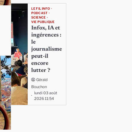
LE FIL INFO
PODCAST
SCIENCE
VIE PUBLIQUE
Infox, IA et
ingérences :
le
journalisme
peut-il
encore
lutter ?
Gérald
Bouchon
lundi 03 août
2026 11:54