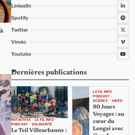
LinkedIn
Spotify
Twitter
 à
Viméo
Youtube
Dernières publications
LE FIL INFO
PODCAST
SCIENCE
VIDÉO
80 Jours
Voyages : au
INITIATIVES
LE FIL INFO
cœur du
PODCAST
SOLIDARITÉ
Lengai avec
Le Teil Villeurbanne :