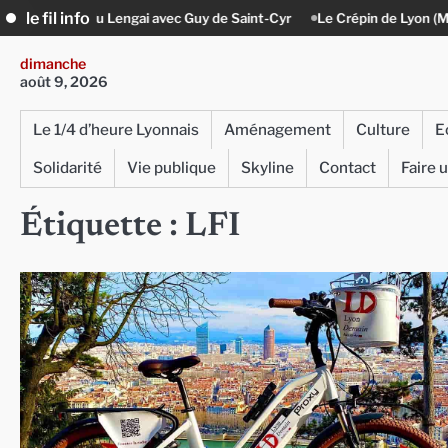
Skip
le fil info
 de Saint-Cyr
Le Crépin de Lyon (Maison Baudière) : l’histoire vivante
to
content
dimanche
août 9, 2026
Le 1/4 d’heure Lyonnais
Aménagement
Culture
E
Solidarité
Vie publique
Skyline
Contact
Faire 
Étiquette :
LFI