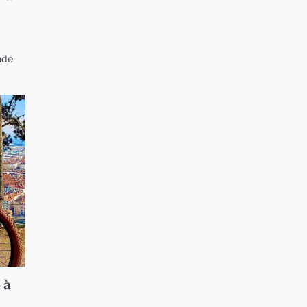
nde
 à