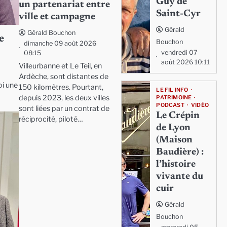
Guy de
un partenariat entre
Saint-Cyr
ville et campagne
Gérald
Gérald Bouchon
e
Bouchon
dimanche 09 août 2026
vendredi 07
08:15
août 2026 10:11
Villeurbanne et Le Teil, en
Ardèche, sont distantes de
oi une
150 kilomètres. Pourtant,
LE FIL INFO
depuis 2023, les deux villes
PATRIMOINE
PODCAST
VIDÉO
sont liées par un contrat de
Le Crépin
réciprocité, piloté…
de Lyon
(Maison
Baudière) :
l’histoire
vivante du
cuir
Gérald
Bouchon