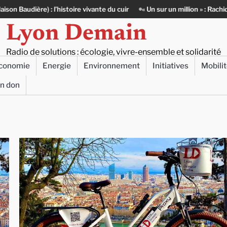
 du cuir
« Un sur un million » : Rachid Azizi, l’homme sous l’uniforme d
Lyon Demain
Radio de solutions : écologie, vivre-ensemble et solidarité
conomie
Energie
Environnement
Initiatives
Mobili
un don