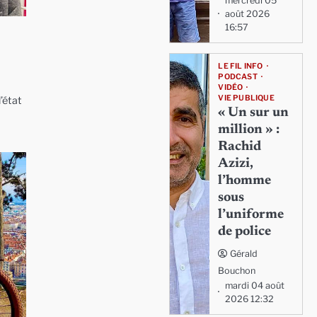
mercredi 05
août 2026
16:57
LE FIL INFO
PODCAST
VIDÉO
VIE PUBLIQUE
’état
« Un sur un
million » :
Rachid
Azizi,
l’homme
sous
l’uniforme
de police
Gérald
Bouchon
mardi 04 août
2026 12:32