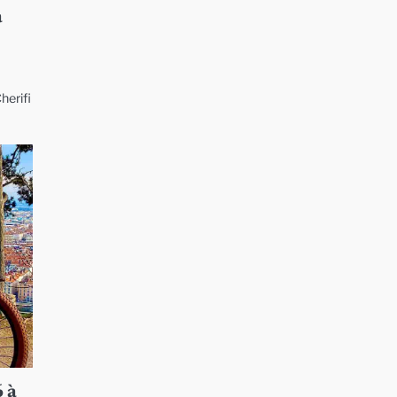
à
herifi
6 à