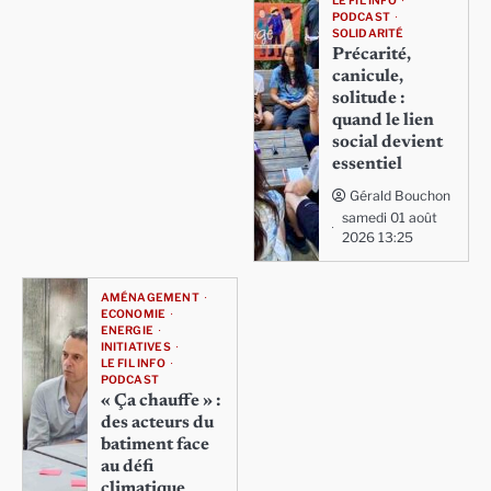
LE FIL INFO
PODCAST
SOLIDARITÉ
Précarité,
canicule,
solitude :
quand le lien
social devient
essentiel
Gérald Bouchon
samedi 01 août
2026 13:25
AMÉNAGEMENT
ECONOMIE
ENERGIE
INITIATIVES
LE FIL INFO
PODCAST
« Ça chauffe » :
des acteurs du
batiment face
au défi
climatique