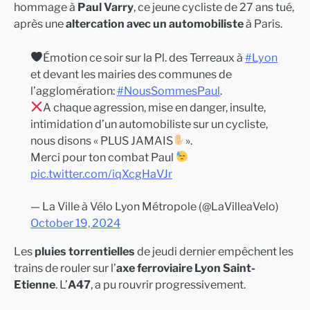
hommage à
Paul Varry
, ce jeune cycliste de 27 ans tué,
après une
altercation avec un automobiliste
à Paris.
Émotion ce soir sur la Pl. des Terreaux à
#Lyon
et devant les mairies des communes de
l’agglomération:
#NousSommesPaul
.
A chaque agression, mise en danger, insulte,
intimidation d’un automobiliste sur un cycliste,
nous disons « PLUS JAMAIS
».
Merci pour ton combat Paul
pic.twitter.com/iqXcgHaVJr
— La Ville à Vélo Lyon Métropole (@LaVilleaVelo)
October 19, 2024
Les
pluies torrentielles
de jeudi dernier empêchent les
trains de rouler sur l’
axe ferroviaire Lyon Saint-
Etienne
. L’
A47
, a pu rouvrir progressivement.