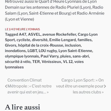
Retrouvez aussi le Quart d’Heure Lyonnais de Lyon
Demain sur les antennes de Radio Pluriel (Lyon), Radio
Salam (Lyon, Saint-Etienne et Bourg) et Radio Arménie
(Lyon et Vienne)
LE 1/4 D'HEURE LYONNAIS
Tagged
A47
,
ASVEL
,
avenue Rockefeller
,
Cargo Lyon
Sport
,
cycliste
,
diversité
,
Emilie Lengard
,
familles
,
Givors
,
hôpital de la croix-Rousse
,
inclusion
,
inondations
,
LGBT
,
LOU rugby
,
Lyon Saint-Etienne
,
olympique lyonnais
,
Paul Varry
,
pluies
,
sans-abri
,
sécurité à vélo
,
TER
,
Vénissieux
,
VL 12
,
voies
lyonnaises
Convention Climat
Cargo Lyon Sport : « On
Navigation
Métropole : « C’est notre
veut être un exemple pour
de
avenir qui est en jeu… »
les autres clubs »
l’article
A lire aussi