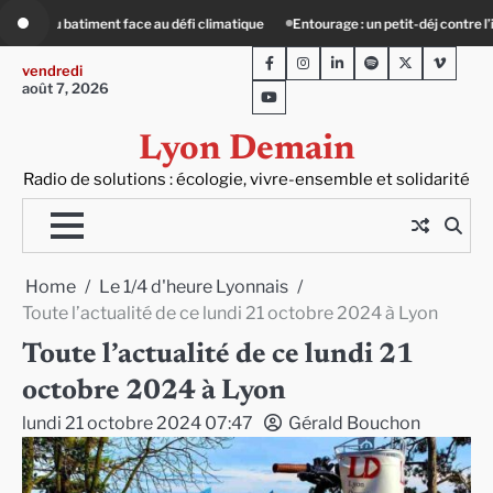
Skip
tourage : un petit-déj contre l’isolement
Le Crépin de Lyon (Maison Baudière) :
to
Facebook
Instagram
LinkedIn
Spotify
Twitter
Viméo
content
vendredi
août 7, 2026
Youtube
Lyon Demain
Radio de solutions : écologie, vivre-ensemble et solidarité
Home
Le 1/4 d'heure Lyonnais
Toute l’actualité de ce lundi 21 octobre 2024 à Lyon
Toute l’actualité de ce lundi 21
octobre 2024 à Lyon
lundi 21 octobre 2024 07:47
Gérald Bouchon