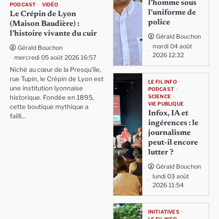
l’homme sous
PODCAST
VIDÉO
l’uniforme de
Le Crépin de Lyon
police
(Maison Baudière) :
l’histoire vivante du cuir
Gérald Bouchon
mardi 04 août
Gérald Bouchon
2026 12:32
mercredi 05 août 2026 16:57
Niché au cœur de la Presqu'île,
rue Tupin, le Crépin de Lyon est
LE FIL INFO
une institution lyonnaise
PODCAST
SCIENCE
historique. Fondée en 1895,
VIE PUBLIQUE
cette boutique mythique a
Infox, IA et
failli…
ingérences : le
journalisme
peut-il encore
lutter ?
Gérald Bouchon
lundi 03 août
2026 11:54
INITIATIVES