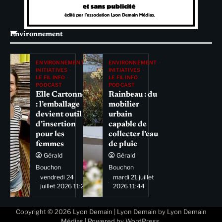
Environnement
ENVIRONNEMENT
ENVIRONNEMENT
INITIATIVES
INITIATIVES
LE FIL INFO
LE FIL INFO
PODCAST
PODCAST
Elle Cartonne
Rainbeau : du
: l’emballage
mobilier
devient outil
urbain
d’insertion
capable de
pour les
collecter l’eau
femmes
de pluie
Gérald
Gérald
Bouchon
Bouchon
vendredi 24
mardi 21 juillet
juillet 2026 11:29
2026 11:44
Copyright © 2026
Lyon Demain
| Lyon Demain by
Lyon Demain
Médias
| Powered by
WordPress
.