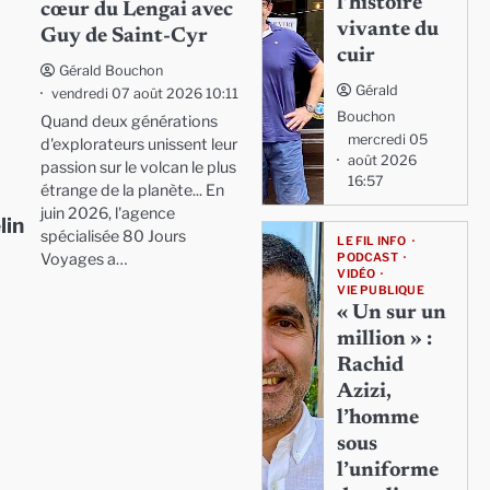
l’histoire
cœur du Lengai avec
vivante du
Guy de Saint-Cyr
cuir
Gérald Bouchon
Gérald
vendredi 07 août 2026 10:11
Bouchon
Quand deux générations
mercredi 05
d'explorateurs unissent leur
août 2026
passion sur le volcan le plus
16:57
étrange de la planète... En
juin 2026, l'agence
lin
spécialisée 80 Jours
LE FIL INFO
Voyages a…
PODCAST
VIDÉO
VIE PUBLIQUE
« Un sur un
million » :
Rachid
Azizi,
l’homme
sous
l’uniforme