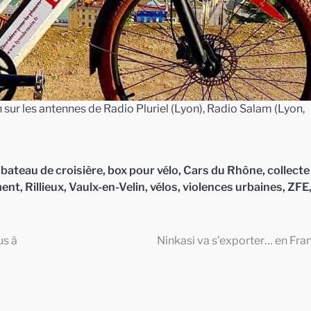
sur les antennes de Radio Pluriel (Lyon), Radio Salam (Lyon,
,
bateau de croisière
,
box pour vélo
,
Cars du Rhône
,
collecte
ment
,
Rillieux
,
Vaulx-en-Velin
,
vélos
,
violences urbaines
,
ZFE
us à
Ninkasi va s’exporter… en Fran