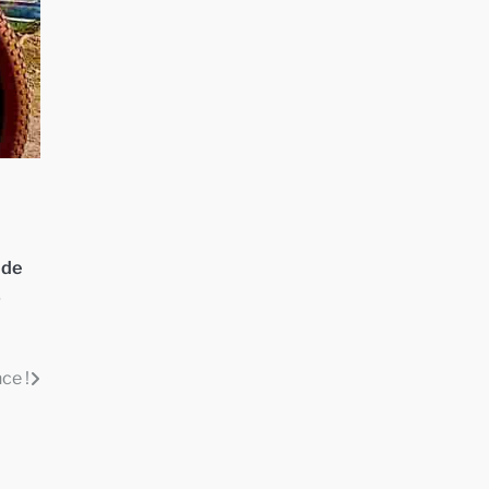
 de
,
ce !