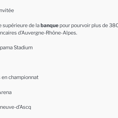
invitée
e supérieure de la
banque
pour pourvoir plus de 38
ancaires d’Auvergne-Rhône-Alpes.
oupama Stadium
es en championnat
 Arena
leneuve-d’Ascq