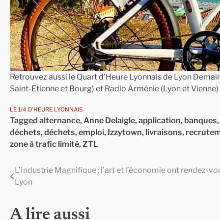
Retrouvez aussi le Quart d’Heure Lyonnais de Lyon Demain 
Saint-Etienne et Bourg) et Radio Arménie (Lyon et Vienne)
LE 1/4 D'HEURE LYONNAIS
Tagged
alternance
,
Anne Delaigle
,
application
,
banques
déchets
,
déchets
,
emploi
,
Izzytown
,
livraisons
,
recrute
zone à trafic limité
,
ZTL
L’Industrie Magnifique : l’art et l’économie ont rendez-vo
Navigation
Lyon
de
l’article
A lire aussi