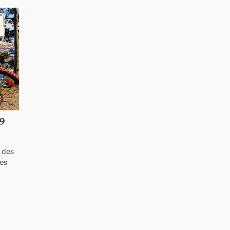
29
t des
les