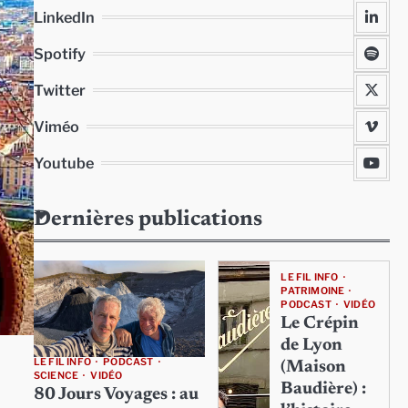
LinkedIn
Spotify
Twitter
Viméo
Youtube
Dernières publications
LE FIL INFO
PATRIMOINE
PODCAST
VIDÉO
Le Crépin
de Lyon
LE FIL INFO
PODCAST
(Maison
SCIENCE
VIDÉO
Baudière) :
80 Jours Voyages : au