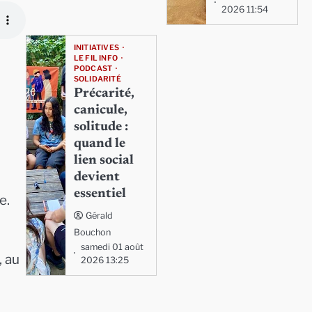
2026 11:54
INITIATIVES
LE FIL INFO
PODCAST
SOLIDARITÉ
Précarité,
canicule,
solitude :
quand le
lien social
devient
essentiel
e.
Gérald
Bouchon
samedi 01 août
, au
2026 13:25