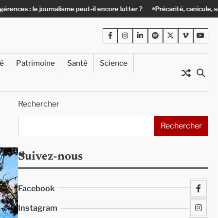
e peut-il encore lutter ?
Précarité, canicule, solitude : quand le lien s
Facebook
Instagram
LinkedIn
Spotify
Twitter
Viméo
Yout
té
Patrimoine
Santé
Science
Rechercher
Rechercher
Suivez-nous
Facebook
Instagram