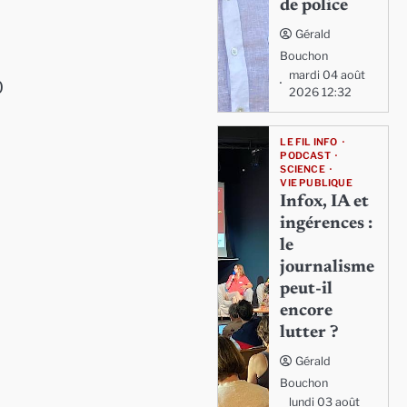
de police
Gérald
Bouchon
mardi 04 août
0
2026 12:32
LE FIL INFO
PODCAST
SCIENCE
VIE PUBLIQUE
Infox, IA et
ingérences :
le
journalisme
peut-il
encore
lutter ?
Gérald
Bouchon
lundi 03 août