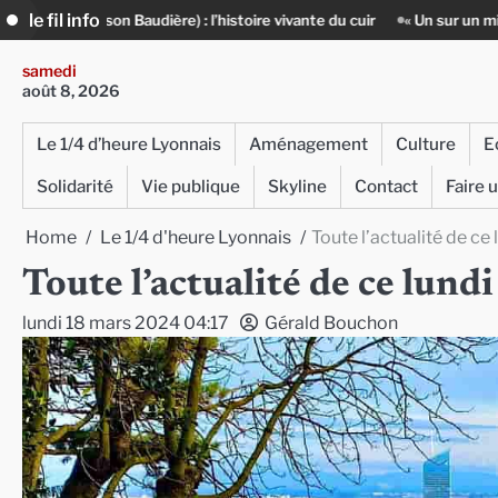
Skip
le fil info
re) : l’histoire vivante du cuir
« Un sur un million » : Rachid Azizi, l
to
content
samedi
août 8, 2026
Le 1/4 d’heure Lyonnais
Aménagement
Culture
E
Solidarité
Vie publique
Skyline
Contact
Faire 
Home
Le 1/4 d'heure Lyonnais
Toute l’actualité de ce
Toute l’actualité de ce lun
lundi 18 mars 2024 04:17
Gérald Bouchon