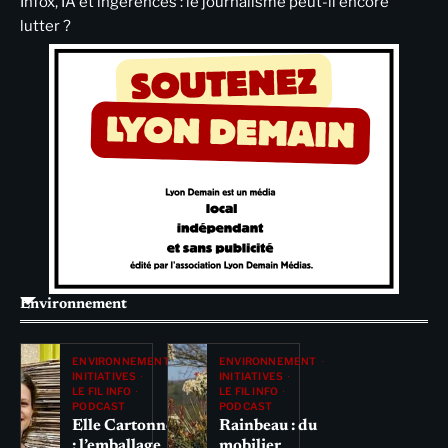
Infox, IA et ingérences : le journalisme peut-il encore
lutter ?
Environnement
ENVIRONNEMENT
ENVIRONNEMENT
INITIATIVES
INITIATIVES
LE FIL INFO
LE FIL INFO
PODCAST
PODCAST
Elle Cartonne
Rainbeau : du
: l’emballage
mobilier