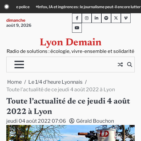
Skip
le journalisme peut-il encore lutter ?
Précarité, canicule, solitude : quand le li
to
Facebook
Instagram
LinkedIn
Spotify
Twitter
Viméo
content
dimanche
août 9, 2026
Youtube
Lyon Demain
Radio de solutions : écologie, vivre-ensemble et solidarité
Home
Le 1/4 d'heure Lyonnais
Toute l’actualité de ce jeudi 4 août 2022 à Lyon
Toute l’actualité de ce jeudi 4 août
2022 à Lyon
jeudi 04 août 2022 07:06
Gérald Bouchon