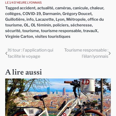
LE 1/4 D'HEURE LYONNAIS
Tagged
accident
,
actualité
,
caméras
,
canicule
,
chaleur
,
collèges
,
COVID-19
,
Darmanin
,
Grégory Doucet
,
Guillotière
,
info
,
Lacazette
,
Lyon
,
Métropole
,
office du
tourisme
,
OL
,
OL féminin
,
policiers
,
sécheresse
,
sécurité
,
tourisme
,
tourisme responsable
,
travauX
,
Virginie Carton
,
visites touristiques
Iti tour : l’application qui
Tourisme responsable :
Navigation
facilite le voyage
l’élan lyonnais
de
l’article
A lire aussi