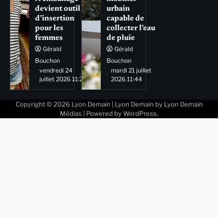
devient outil
urbain
d’insertion
capable de
pour les
collecter l’eau
femmes
de pluie
Gérald
Gérald
Bouchon
Bouchon
vendredi 24
mardi 21 juillet
juillet 2026 11:29
2026 11:44
Copyright © 2026
Lyon Demain
| Lyon Demain by
Lyon Demain
Médias
| Powered by
WordPress
.