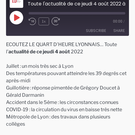
Toute l'actualité de ce jeudi 4 août 2022 à Lyon
Play
1x
00:00
/
Episode
SUBSCRIBE
SHARE
ECOUTEZ LE QUART D’HEURE LYONNAIS… Toute
SHARE
l’
actualité de ce jeudi 4 août
2022
RSS FEED
LINK
Juillet : un mois très sec à Lyon
EMBED
Des températures pouvant atteindre les 39 degrés cet
après-midi
Guillotière : réponse pimentée de Grégory Doucet à
Gérald Darmanin
Accident dans le 5ème : les circonstances connues
COVID-19 : la circulation du virus en baisse très nette
Métropole de Lyon : des travaux dans plusieurs
collèges