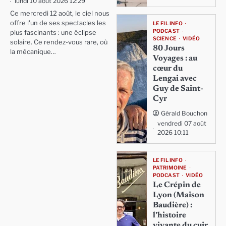
lundi 10 août 2026 12:29
Ce mercredi 12 août, le ciel nous
offre l'un de ses spectacles les
LE FIL INFO
PODCAST
plus fascinants : une éclipse
SCIENCE
VIDÉO
solaire. Ce rendez-vous rare, où
80 Jours
la mécanique…
Voyages : au
cœur du
Lengai avec
Guy de Saint-
Cyr
Gérald Bouchon
vendredi 07 août
2026 10:11
LE FIL INFO
PATRIMOINE
PODCAST
VIDÉO
Le Crépin de
Lyon (Maison
Baudière) :
l’histoire
vivante du cuir