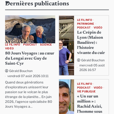
Dernières publications
LE FIL INFO
PATRIMOINE
PODCAST
VIDÉO
Le Crépin de
Lyon (Maison
Baudière) :
LE FIL INFO
PODCAST
SCIENCE
l’histoire
VIDÉO
vivante du cuir
80 Jours Voyages : au cœur
du Lengai avec Guy de
Gérald Bouchon
Saint-Cyr
mercredi 05 août
2026 16:57
Gérald Bouchon
vendredi 07 août 2026 10:11
Quand deux générations
LE FIL INFO
d'explorateurs unissent leur
PODCAST
VIDÉO
VIE PUBLIQUE
passion sur le volcan le plus
« Un sur un
étrange de la planète... En juin
million » :
2026, l'agence spécialisée 80
Rachid Azizi,
Jours Voyages a…
l’homme sous