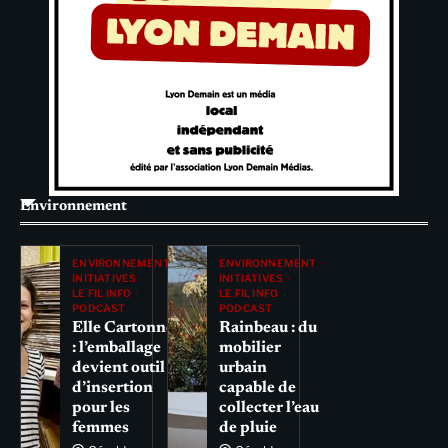
Environnement
ENVIRONNEMENT
ENVIRONNEMENT
INITIATIVES
INITIATIVES
LE FIL INFO
LE FIL INFO
PODCAST
PODCAST
Elle Cartonne
Rainbeau : du
: l’emballage
mobilier
devient outil
urbain
d’insertion
capable de
pour les
collecter l’eau
femmes
de pluie