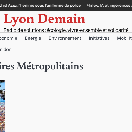
, l’homme sous l’uniforme de police
Infox, IA et ingérences : le journali
Lyon Demain
Radio de solutions : écologie, vivre-ensemble et solidarité
conomie
Energie
Environnement
Initiatives
Mobili
un don
ires Métropolitains