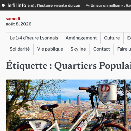
Skip
le fil info
ière) : l’histoire vivante du cuir
« Un sur un million » : Rachid Azizi
to
content
samedi
août 8, 2026
Le 1/4 d’heure Lyonnais
Aménagement
Culture
E
Solidarité
Vie publique
Skyline
Contact
Faire 
Étiquette :
Quartiers Popula