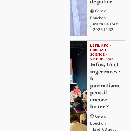
de police
Gérald
Bouchon
mardi 04 août
2026 12:32
LE FIL INFO
PODCAST
SCIENCE
VIE PUBLIQUE
Infox, IA et
ingérences :
le
journalisme
peut-il
encore
lutter ?
Gérald
Bouchon
lundi 03 août