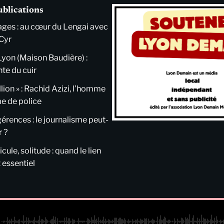
ublications
ges : au cœur du Lengai avec
Cyr
Lyon (Maison Baudière) :
nte du cuir
llion » : Rachid Azizi, l’homme
me de police
ngérences : le journalisme peut-
r ?
cule, solitude : quand le lien
 essentiel