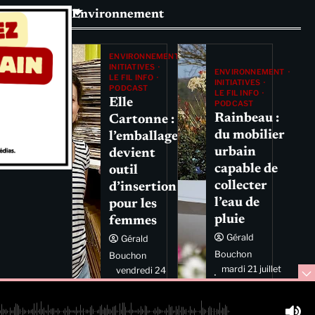
Environnement
ENVIRONNEMENT
INITIATIVES
ENVIRONNEMENT
LE FIL INFO
INITIATIVES
PODCAST
LE FIL INFO
Elle
PODCAST
Rainbeau :
Cartonne :
du mobilier
l’emballage
urbain
devient
capable de
outil
collecter
d’insertion
l’eau de
pour les
pluie
femmes
Gérald
Gérald
Bouchon
Bouchon
mardi 21 juillet
vendredi 24
2026 11:44
juillet 2026
11:29