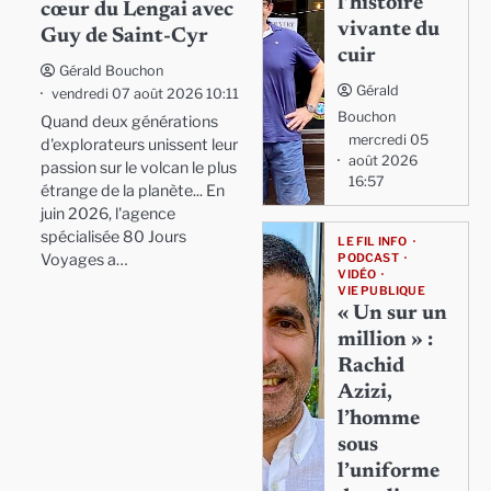
l’histoire
cœur du Lengai avec
vivante du
Guy de Saint-Cyr
cuir
Gérald Bouchon
Gérald
vendredi 07 août 2026 10:11
Bouchon
Quand deux générations
mercredi 05
d'explorateurs unissent leur
août 2026
passion sur le volcan le plus
16:57
étrange de la planète... En
juin 2026, l'agence
spécialisée 80 Jours
LE FIL INFO
Voyages a…
PODCAST
VIDÉO
VIE PUBLIQUE
« Un sur un
million » :
Rachid
Azizi,
l’homme
sous
l’uniforme