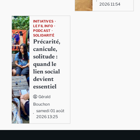
2026 11:54
INITIATIVES
LE FIL INFO
PODCAST
SOLIDARITÉ
Précarité,
canicule,
solitude :
quand le
lien social
devient
essentiel
Gérald
Bouchon
samedi 01 août
2026 13:25