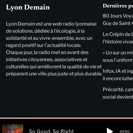
Dernières p
Lyon Demain
80 Jours Voya
Guy de Saint-
Lyon Demain est une web radio lyonnaise
de solutions, dédiée à l’écologie, à la
Le Crépin de 
solidarité et au vivre-ensemble, avec un
l’histoire viva
regard positif sur l’actualité locale.
Chaque jour, la radio met en avant des
« Un sur un mi
initiatives citoyennes, associatives et
sous l’unifor
culturelles qui améliorent la qualité de vie et
Infox, IA et i
préparent une ville plus juste et plus durable.
il encore lutte
Précarité, cani
social devient
So Good, So Right
00:00