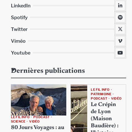
LinkedIn
Spotify
Twitter
Viméo
Youtube
Dernières publications
LE FIL INFO
PATRIMOINE
PODCAST
VIDÉO
Le Crépin
de Lyon
LE FIL INFO
PODCAST
(Maison
SCIENCE
VIDÉO
Baudière) :
80 Jours Voyages : au