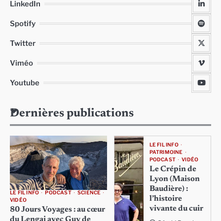
LinkedIn
Spotify
Twitter
Viméo
Youtube
Dernières publications
LE FIL INFO
PATRIMOINE
PODCAST
VIDÉO
Le Crépin de
Lyon (Maison
Baudière) :
LE FIL INFO
PODCAST
SCIENCE
l’histoire
VIDÉO
vivante du cuir
80 Jours Voyages : au cœur
du Lengai avec Guy de