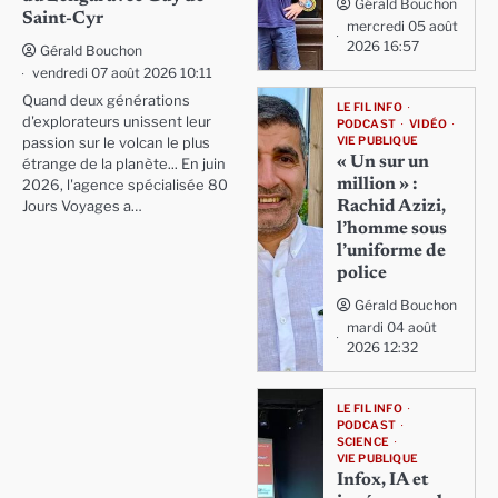
Gérald Bouchon
Saint-Cyr
mercredi 05 août
2026 16:57
Gérald Bouchon
vendredi 07 août 2026 10:11
Quand deux générations
LE FIL INFO
d'explorateurs unissent leur
PODCAST
VIDÉO
VIE PUBLIQUE
passion sur le volcan le plus
« Un sur un
étrange de la planète... En juin
million » :
2026, l'agence spécialisée 80
Rachid Azizi,
Jours Voyages a…
l’homme sous
l’uniforme de
police
Gérald Bouchon
mardi 04 août
2026 12:32
LE FIL INFO
PODCAST
SCIENCE
VIE PUBLIQUE
Infox, IA et