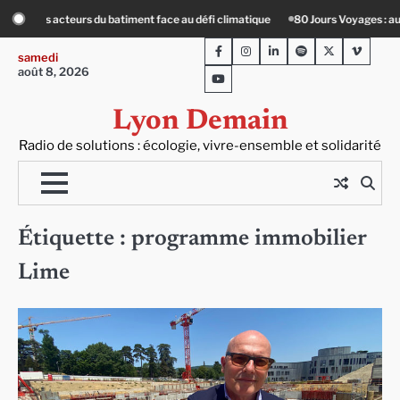
Skip
du batiment face au défi climatique
80 Jours Voyages : au cœur du Lengai ave
to
Facebook
Instagram
LinkedIn
Spotify
Twitter
Viméo
content
samedi
août 8, 2026
Youtube
Lyon Demain
Radio de solutions : écologie, vivre-ensemble et solidarité
Étiquette :
programme immobilier
Lime