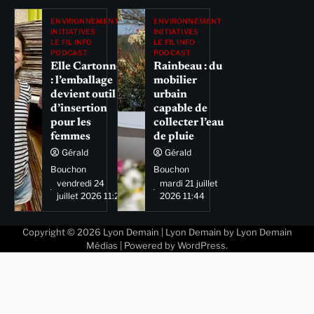
ENVIRONNEMENT
ENVIRONNEMENT
INITIATIVES
INITIATIVES
LE FIL INFO
LE FIL INFO
PODCAST
PODCAST
Elle Cartonne
Rainbeau : du
: l’emballage
mobilier
devient outil
urbain
d’insertion
capable de
pour les
collecter l’eau
femmes
de pluie
Gérald
Gérald
Bouchon
Bouchon
vendredi 24
mardi 21 juillet
juillet 2026 11:29
2026 11:44
Copyright © 2026
Lyon Demain
| Lyon Demain by
Lyon Demain
Médias
| Powered by
WordPress
.