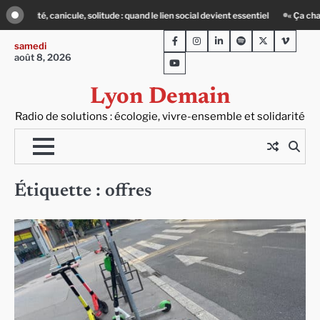
Skip
 solitude : quand le lien social devient essentiel
« Ça chauffe » : des acteurs d
to
Facebook
Instagram
LinkedIn
Spotify
Twitter
Viméo
content
samedi
août 8, 2026
Youtube
Lyon Demain
Radio de solutions : écologie, vivre-ensemble et solidarité
Étiquette :
offres