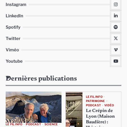
Instagram
LinkedIn
Spotify
Twitter
Viméo
Youtube
Dernières publications
LE FIL INFO
PATRIMOINE
PODCAST
VIDÉO
Le Crépin de
Lyon (Maison
Baudière) :
LE FIL INFO
PODCAST
SCIENCE