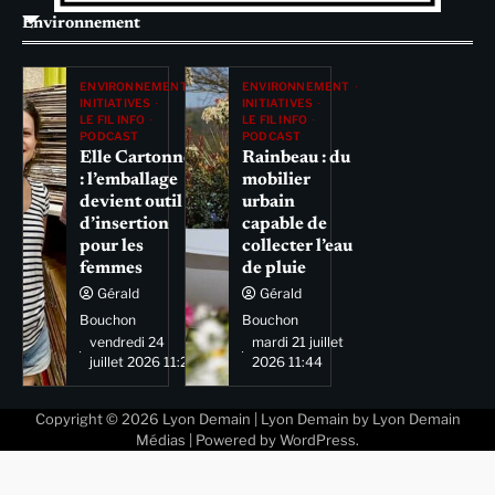
Environnement
ENVIRONNEMENT
ENVIRONNEMENT
INITIATIVES
INITIATIVES
LE FIL INFO
LE FIL INFO
PODCAST
PODCAST
Elle Cartonne
Rainbeau : du
: l’emballage
mobilier
devient outil
urbain
d’insertion
capable de
pour les
collecter l’eau
femmes
de pluie
Gérald
Gérald
Bouchon
Bouchon
vendredi 24
mardi 21 juillet
juillet 2026 11:29
2026 11:44
Copyright © 2026
Lyon Demain
| Lyon Demain by
Lyon Demain
Médias
| Powered by
WordPress
.