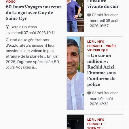
l’histoire
VIDÉO
vivante du cuir
80 Jours Voyages : au cœur
du Lengai avec Guy de
Gérald Bouchon
Saint-Cyr
mercredi 05 août
2026 16:57
Gérald Bouchon
vendredi 07 août 2026 10:11
Quand deux générations
LE FIL INFO
d'explorateurs unissent leur
PODCAST
VIDÉO
VIE PUBLIQUE
passion sur le volcan le plus
« Un sur un
étrange de la planète... En juin
million » :
2026, l'agence spécialisée 80
Rachid Azizi,
Jours Voyages a…
l’homme sous
l’uniforme de
police
Gérald Bouchon
mardi 04 août
2026 12:32
LE FIL INFO
PODCAST
SCIENCE