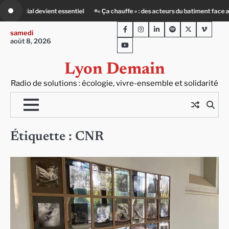
Skip
urs du batiment face au défi climatique
80 Jours Voyages : au cœur du Lengai
to
Facebook
Instagram
LinkedIn
Spotify
Twitter
Viméo
content
samedi
août 8, 2026
Youtube
Lyon Demain
Radio de solutions : écologie, vivre-ensemble et solidarité
Étiquette :
CNR