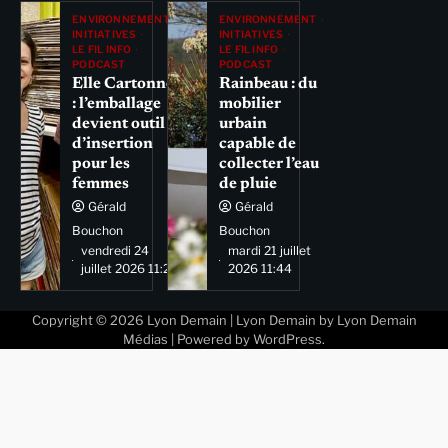
ENVIRONNEMENT
ENVIRONNEMENT
INITIATIVES
INITIATIVES
LE FIL INFO
LE FIL INFO
PODCAST
PODCAST
Elle Cartonne
Rainbeau : du
: l’emballage
mobilier
devient outil
urbain
d’insertion
capable de
pour les
collecter l’eau
femmes
de pluie
Gérald
Gérald
Bouchon
Bouchon
vendredi 24
mardi 21 juillet
juillet 2026 11:29
2026 11:44
Copyright © 2026
Lyon Demain
| Lyon Demain by
Lyon Demain
Médias
| Powered by
WordPress
.