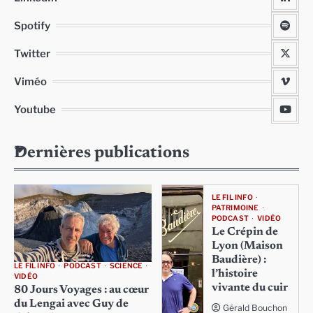
Spotify
Twitter
Viméo
Youtube
Dernières publications
LE FIL INFO
PATRIMOINE
PODCAST
VIDÉO
Le Crépin de
Lyon (Maison
Baudière) :
LE FIL INFO
PODCAST
SCIENCE
l’histoire
VIDÉO
vivante du cuir
80 Jours Voyages : au cœur
du Lengai avec Guy de
Gérald Bouchon