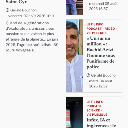
Saint-Cyr
mercredi 05 août
2026 16:57
Gérald Bouchon
vendredi 07 août 2026 10:11
Quand deux générations
LE FIL INFO
d'explorateurs unissent leur
PODCAST
VIDÉO
VIE PUBLIQUE
passion sur le volcan le plus
« Un sur un
étrange de la planète... En juin
million » :
2026, l'agence spécialisée 80
Rachid Azizi,
Jours Voyages a…
l’homme sous
l’uniforme de
police
Gérald Bouchon
mardi 04 août
2026 12:32
LE FIL INFO
PODCAST
SCIENCE
VIE PUBLIQUE
Infox, IA et
ingérences : le