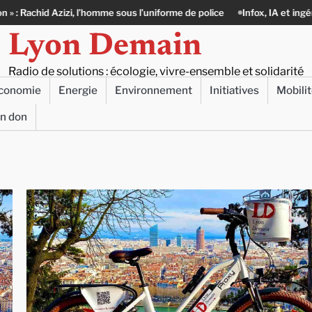
sous l’uniforme de police
Infox, IA et ingérences : le journalisme peut-
Lyon Demain
Radio de solutions : écologie, vivre-ensemble et solidarité
conomie
Energie
Environnement
Initiatives
Mobili
un don