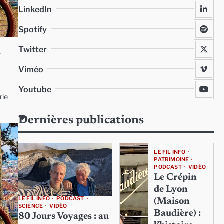
LinkedIn
Spotify
Twitter
à
Viméo
Youtube
rie
Dernières publications
LE FIL INFO
PATRIMOINE
PODCAST
VIDÉO
Le Crépin
de Lyon
LE FIL INFO
PODCAST
(Maison
SCIENCE
VIDÉO
Baudière) :
80 Jours Voyages : au