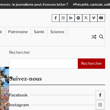
il encore lutter ?
Précarité, canicule, solitude : quand le lien social d
Facebook
Instagram
LinkedIn
Spotify
Twitter
Viméo
Yout
té
Patrimoine
Santé
Science
Rechercher
Rechercher
Suivez-nous
Facebook
Instagram