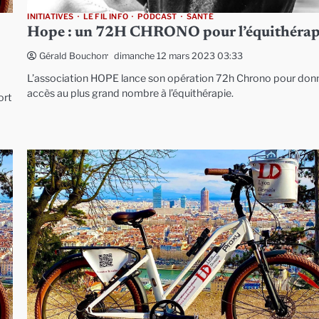
INITIATIVES
LE FIL INFO
PODCAST
SANTÉ
Hope : un 72H CHRONO pour l’équithérap
dimanche 12 mars 2023 03:33
Gérald Bouchon
L’association HOPE lance son opération 72h Chrono pour don
accès au plus grand nombre à l’équithérapie.
ort