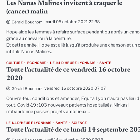
Les Nanas Malines invitent à traquer le
(cancer) malin
mardi 05 octobre 2021 22:38
Gérald Bouchon
Hope aide les femmes à refaire surface pendant ou après un cance
grâce au cheval ou à la peinture.
Et cette année, Hope est allé jusqu’à produire une chanson et un c
intitulé Nanas Malines.
CULTURE
ECONOMIE
LE 1/4 D'HEURE LYONNAIS
SANTÉ
Toute l’actualité de ce vendredi 16 octobre
2020
vendredi 16 octobre 2020 07:07
Gérald Bouchon
Couvre-feu : conditions et amendes, Equita Lyon n’aura pas lieu d
tout, Covid-19 : 103 nouveaux patients hospitalisés, Ninkasi
n’abandonne pas ses projets ambitieux…
LE 1/4 D'HEURE LYONNAIS
SANTÉ
SCIENCE
Toute l’actualité de ce lundi 14 septembre 20
lundi 14 septembre 2020 06:33