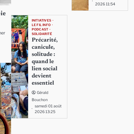
2026 11:54
ie
INITIATIVES
LE FIL INFO
PODCAST
ner
SOLIDARITÉ
Précarité,
canicule,
solitude :
quand le
lien social
devient
essentiel
Gérald
Bouchon
samedi 01 août
2026 13:25