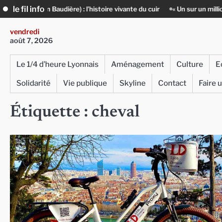
Skip
le fil info
’histoire vivante du cuir
« Un sur un million » : Rachid Azizi, l’homme 
to
content
vendredi
août 7, 2026
Le 1/4 d’heure Lyonnais
Aménagement
Culture
E
Solidarité
Vie publique
Skyline
Contact
Faire 
Étiquette :
cheval