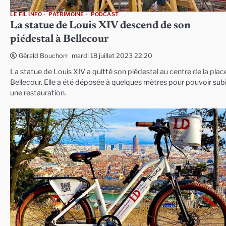
LE FIL INFO
PATRIMOINE
PODCAST
La statue de Louis XIV descend de son
piédestal à Bellecour
mardi 18 juillet 2023 22:20
Gérald Bouchon
La statue de Louis XIV a quitté son piédestal au centre de la plac
Bellecour. Elle a été déposée à quelques mètres pour pouvoir subi
une restauration.