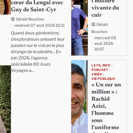
l’histoire
cœur du Lengai avec
vivante du
Guy de Saint-Cyr
cuir
Gérald Bouchon
Gérald
vendredi 07 août 2026 10:11
Bouchon
Quand deux générations
mercredi 05
d'explorateurs unissent leur
août 2026
passion sur le volcan le plus
16:57
étrange de la planète... En
juin 2026, l'agence
spécialisée 80 Jours
LE FIL INFO
Voyages a…
PODCAST
VIDÉO
VIE PUBLIQUE
« Un sur un
million » :
Rachid
Azizi,
l’homme
sous
l’uniforme