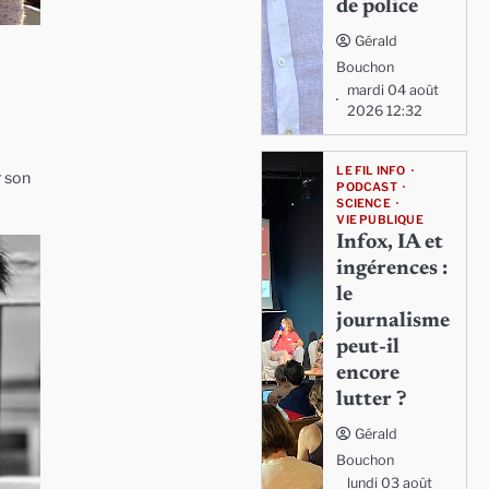
de police
Gérald
Bouchon
mardi 04 août
2026 12:32
LE FIL INFO
r son
PODCAST
SCIENCE
VIE PUBLIQUE
Infox, IA et
ingérences :
le
journalisme
peut-il
encore
lutter ?
Gérald
Bouchon
lundi 03 août