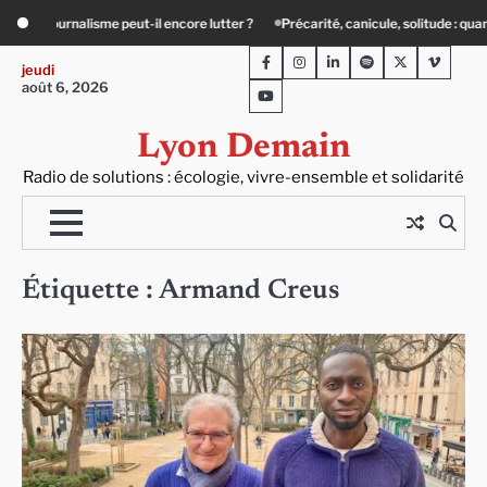
Skip
-il encore lutter ?
Précarité, canicule, solitude : quand le lien social devient e
to
Facebook
Instagram
LinkedIn
Spotify
Twitter
Viméo
content
jeudi
août 6, 2026
Youtube
Lyon Demain
Radio de solutions : écologie, vivre-ensemble et solidarité
Étiquette :
Armand Creus