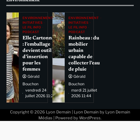
Environnement
ENVIRONNEMENT
ENVIRONNEMENT
INITIATIVES
INITIATIVES
LE FIL INFO
LE FIL INFO
PODCAST
PODCAST
Elle Cartonne
Rainbeau : du
: l’emballage
mobilier
devient outil
urbain
d’insertion
capable de
pour les
collecter l’eau
femmes
de pluie
Gérald
Gérald
Bouchon
Bouchon
vendredi 24
mardi 21 juillet
juillet 2026 11:29
2026 11:44
Copyright © 2026
Lyon Demain
| Lyon Demain by
Lyon Demain
Médias
| Powered by
WordPress
.