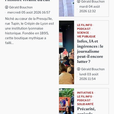
Gérald Bouchon
mardi 04 août
Gérald Bouchon
2026 12:32
mercredi 05 août 2026 16:57
Niché au cœur de la Presqu'île,
rue Tupin, le Crépin de Lyon est
LE FIL INFO
une institution lyonnaise
PODCAST
SCIENCE
historique. Fondée en 1895,
VIE PUBLIQUE
cette boutique mythique a
Infox, IA et
failli…
ingérences : le
journalisme
peut-il encore
lutter ?
Gérald Bouchon
lundi 03 août
2026 11:54
INITIATIVES
LE FIL INFO
PODCAST
SOLIDARITÉ
Précarité,