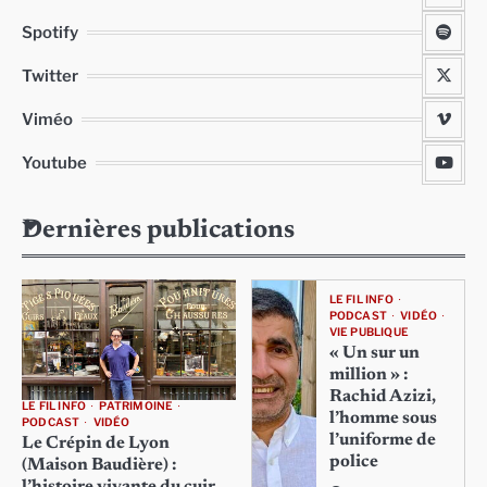
Spotify
Twitter
Viméo
Youtube
Dernières publications
LE FIL INFO
PODCAST
VIDÉO
VIE PUBLIQUE
« Un sur un
million » :
Rachid Azizi,
LE FIL INFO
PATRIMOINE
l’homme sous
PODCAST
VIDÉO
l’uniforme de
Le Crépin de Lyon
police
(Maison Baudière) :
l’histoire vivante du cuir