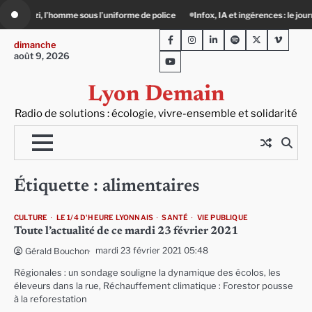
Skip
omme sous l’uniforme de police
Infox, IA et ingérences : le journalisme peut-il en
to
Facebook
Instagram
LinkedIn
Spotify
Twitter
Viméo
content
dimanche
août 9, 2026
Youtube
Lyon Demain
Radio de solutions : écologie, vivre-ensemble et solidarité
Étiquette :
alimentaires
CULTURE
LE 1/4 D'HEURE LYONNAIS
SANTÉ
VIE PUBLIQUE
Toute l’actualité de ce mardi 23 février 2021
mardi 23 février 2021 05:48
Gérald Bouchon
Régionales : un sondage souligne la dynamique des écolos, les
éleveurs dans la rue, Réchauffement climatique : Forestor pousse
à la reforestation