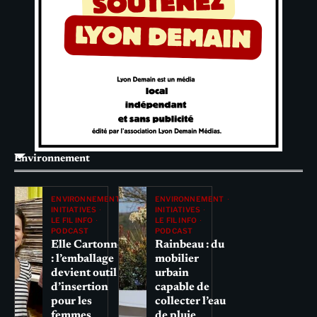
Environnement
ENVIRONNEMENT
ENVIRONNEMENT
INITIATIVES
INITIATIVES
LE FIL INFO
LE FIL INFO
PODCAST
PODCAST
Elle Cartonne
Rainbeau : du
: l’emballage
mobilier
devient outil
urbain
d’insertion
capable de
pour les
collecter l’eau
femmes
de pluie