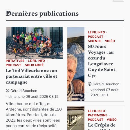
Dernières publications
LE FIL INFO
PODCAST
SCIENCE
VIDÉO
80 Jours
Voyages : au
cœur du
INITIATIVES
LE FIL INFO
Lengai avec
PODCAST
SOLIDARITÉ
Guy de Saint-
Le Teil Villeurbanne : un
Cyr
partenariat entre ville et
campagne
Gérald Bouchon
vendredi 07 août
Gérald Bouchon
2026 10:11
dimanche 09 août 2026 08:15
Villeurbanne et Le Teil, en
Ardèche, sont distantes de 150
LE FIL INFO
kilomètres. Pourtant, depuis
PATRIMOINE
PODCAST
VIDÉO
2023, les deux villes sont liées
Le Crépin de
par un contrat de réciprocité,