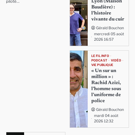
Lyon (Maison
piloté…
Baudière) :
l’histoire
vivante du cuir
Gérald Bouchon
mercredi 05 août
2026 16:57
LE FIL INFO
PODCAST
VIDÉO
VIE PUBLIQUE
« Un sur un
million » :
Rachid Azizi,
l’homme sous
l’uniforme de
police
Gérald Bouchon
mardi 04 août
2026 12:32