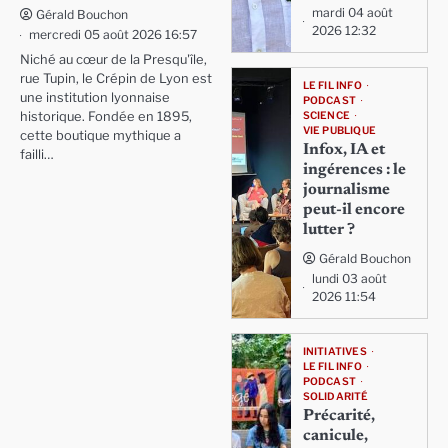
mardi 04 août
Gérald Bouchon
2026 12:32
mercredi 05 août 2026 16:57
Niché au cœur de la Presqu'île,
rue Tupin, le Crépin de Lyon est
LE FIL INFO
une institution lyonnaise
PODCAST
SCIENCE
historique. Fondée en 1895,
VIE PUBLIQUE
cette boutique mythique a
Infox, IA et
failli…
ingérences : le
journalisme
peut-il encore
lutter ?
Gérald Bouchon
lundi 03 août
2026 11:54
INITIATIVES
LE FIL INFO
PODCAST
SOLIDARITÉ
Précarité,
canicule,