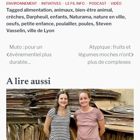
ENVIRONNEMENT
INITIATIVES
LE FIL INFO
PODCAST
VIDÉO
Tagged
alimentation
,
animaux
,
bien-être animal
,
crèches
,
Darpheuil
,
enfants
,
Naturama
,
nature en ville
,
oeufs
,
petite enfance
,
poulailler
,
poules
,
Steven
Vasselin
,
ville de Lyon
Muto : pour un
Atypique : fruits et
Navigation
événementiel plus
légumes moches n’ont
de
durable…
plus de complexes
l’article
A lire aussi