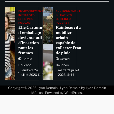
ENVIRONNEMENT
ENVIRONNEMENT
INITIATIVES
INITIATIVES
LE FIL INFO
LE FIL INFO
PODCAST
PODCAST
Elle Cartonne
Rainbeau : du
: l’emballage
mobilier
devient outil
urbain
d’insertion
capable de
pour les
collecter l’eau
femmes
de pluie
Gérald
Gérald
Bouchon
Bouchon
vendredi 24
mardi 21 juillet
juillet 2026 11:29
2026 11:44
Copyright © 2026
Lyon Demain
| Lyon Demain by
Lyon Demain
Médias
| Powered by
WordPress
.