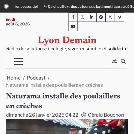
Skip
 du batiment face au défi climatique
Entourage : un petit-déj contre l’isoleme
to
Facebook
Instagram
LinkedIn
Spotify
Twitter
Viméo
content
jeudi
août 6, 2026
Youtube
Lyon Demain
Radio de solutions : écologie, vivre-ensemble et solidarité
Home
Podcast
Naturama installe des poulaillers en crèches
Naturama installe des poulaillers
en crèches
dimanche 26 janvier 2025 04:22
Gérald Bouchon