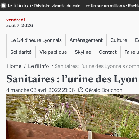
Skip
le fil info
vivante du cuir
« Un sur un million » : Rachid Azizi, l’homme sous l’uni
to
content
vendredi
août 7, 2026
Le 1/4 d’heure Lyonnais
Aménagement
Culture
E
Solidarité
Vie publique
Skyline
Contact
Faire 
Home
Le fil info
Sanitaires : l’urine des Lyonnais com
Sanitaires : l’urine des Ly
dimanche 03 avril 2022 21:06
Gérald Bouchon