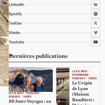
LinkedIn
Spotify
Twitter
Viméo
Youtube
Dernières publications
LE FIL INFO
PATRIMOINE
PODCAST
VIDÉO
Le Crépin
de Lyon
LE FIL INFO
PODCAST
(Maison
SCIENCE
VIDÉO
Baudière) :
80 Jours Voyages : au