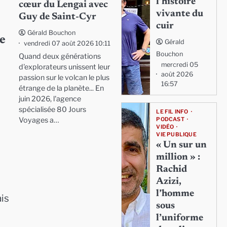
l’histoire
cœur du Lengai avec
vivante du
Guy de Saint-Cyr
cuir
Gérald Bouchon
e
Gérald
vendredi 07 août 2026 10:11
Bouchon
Quand deux générations
mercredi 05
d'explorateurs unissent leur
août 2026
passion sur le volcan le plus
16:57
étrange de la planète... En
juin 2026, l'agence
spécialisée 80 Jours
LE FIL INFO
Voyages a…
PODCAST
VIDÉO
VIE PUBLIQUE
« Un sur un
million » :
Rachid
Azizi,
l’homme
ais
sous
l’uniforme