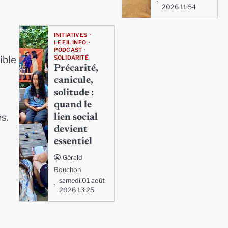
2026 11:54
INITIATIVES
LE FIL INFO
PODCAST
ible
SOLIDARITÉ
Précarité,
canicule,
solitude :
quand le
s.
lien social
devient
essentiel
Gérald
Bouchon
samedi 01 août
2026 13:25