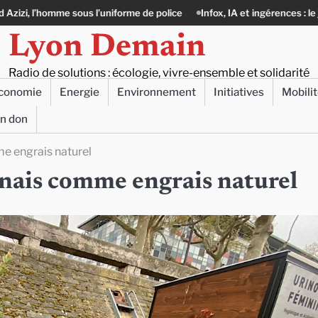
forme de police
Infox, IA et ingérences : le journalisme peut-il encore l
Lyon Demain
Radio de solutions : écologie, vivre-ensemble et solidarité
conomie
Energie
Environnement
Initiatives
Mobili
un don
me engrais naturel
onnais comme engrais naturel