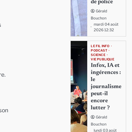
de police
Gérald
Bouchon
s
mardi 04 août
2026 12:32
LE FIL INFO
PODCAST
SCIENCE
VIE PUBLIQUE
Infox, IA et
ingérences :
re.
le
journalisme
peut-il
encore
lutter ?
 son
Gérald
Bouchon
lundi 03 août