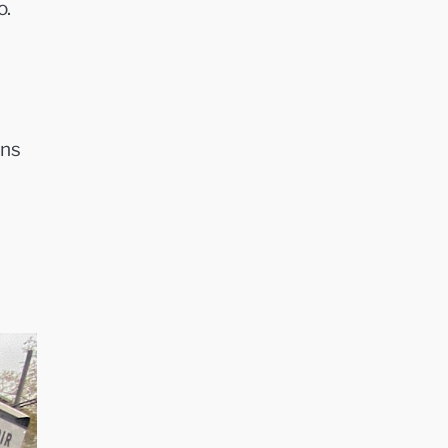
o.
ans