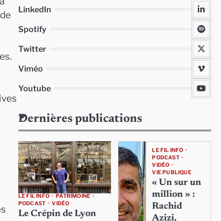
la
LinkedIn
 de
Spotify
Twitter
es.
Viméo
Youtube
tives
Dernières publications
LE FIL INFO
PODCAST
VIDÉO
VIE PUBLIQUE
« Un sur un
million » :
LE FIL INFO
PATRIMOINE
PODCAST
VIDÉO
Rachid
es
Le Crépin de Lyon
Azizi,