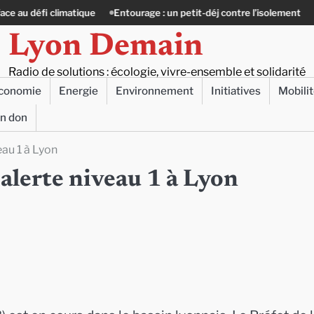
atique
Entourage : un petit-déj contre l’isolement
Le Crépin de Ly
Lyon Demain
Radio de solutions : écologie, vivre-ensemble et solidarité
conomie
Energie
Environnement
Initiatives
Mobili
un don
veau 1 à Lyon
: alerte niveau 1 à Lyon