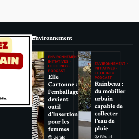
Environnement
ENVIRONNEMENT
INITIATIVES
ENVIRONNEMENT
LE FIL INFO
INITIATIVES
PODCAST
LE FIL INFO
Elle
PODCAST
Rainbeau :
Cartonne :
du mobilier
l’emballage
urbain
devient
capable de
outil
collecter
d’insertion
l’eau de
pour les
pluie
femmes
Gérald
Gérald