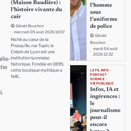
(Maison Baudière) :
l’homme
l’histoire vivante du
sous
cuir
l’uniforme
de police
Gérald Bouchon
mercredi 05 août 2026 16:57
Gérald
Niché au cœur de la
Bouchon
Presqu'île, rue Tupin, le
mardi 04 août
Crépin de Lyon est une
2026 12:32
institution lyonnaise
ille-
historique. Fondée en 1895,
che
cette boutique mythique a
LE FIL INFO
PODCAST
failli…
SCIENCE
VIE PUBLIQUE
Infox, IA et
o,
ingérences :
le
journalisme
peut-il
encore