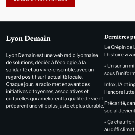
Alternative:
Dernières p
Lyon Demain
Le Crépin de 
l’histoire viva
Lyon Demain est une web radio lyonnaise
de solutions, dédiée à l’écologie, à la
« Un sur un mi
solidarité et au vivre-ensemble, avec un
sous l’unifor
regard positif sur l’actualité locale.
Chaque jour, la radio met en avant des
Infox, IA et i
initiatives citoyennes, associatives et
il encore lutte
culturelles qui améliorent la qualité de vie et
Précarité, cani
préparent une ville plus juste et plus durable.
social devient
« Ça chauffe »
au défi clima