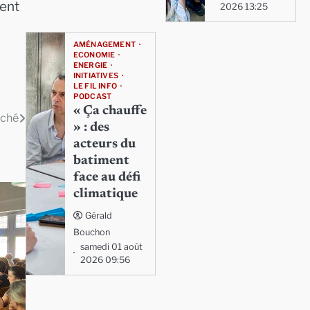
ment
2026 13:25
AMÉNAGEMENT
ECONOMIE
ENERGIE
INITIATIVES
LE FIL INFO
PODCAST
« Ça chauffe
nché
» : des
acteurs du
batiment
face au défi
climatique
Gérald
Bouchon
samedi 01 août
2026 09:56