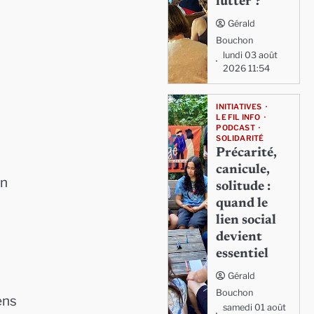
lutter ?
Gérald
Bouchon
lundi 03 août
2026 11:54
INITIATIVES
LE FIL INFO
PODCAST
SOLIDARITÉ
Précarité,
canicule,
on
solitude :
quand le
lien social
devient
essentiel
Gérald
Bouchon
ens
samedi 01 août