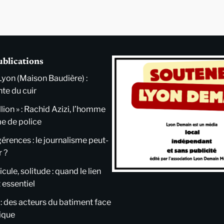
ublications
Lyon (Maison Baudière) :
nte du cuir
llion » : Rachid Azizi, l’homme
me de police
ngérences : le journalisme peut-
r ?
cule, solitude : quand le lien
 essentiel
 : des acteurs du batiment face
tique