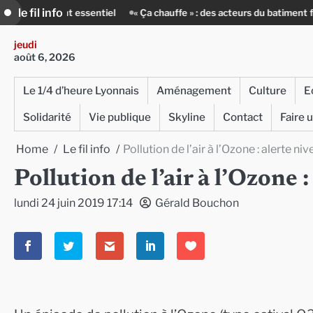
Skip
le fil info
nt essentiel
« Ça chauffe » : des acteurs du batiment face au défi clim
to
content
jeudi
août 6, 2026
Le 1/4 d’heure Lyonnais
Aménagement
Culture
E
Solidarité
Vie publique
Skyline
Contact
Faire 
Home
Le fil info
Pollution de l’air à l’Ozone : alerte ni
Pollution de l’air à l’Ozone 
lundi 24 juin 2019 17:14
Gérald Bouchon