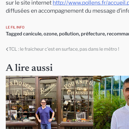
sur le site internet
http://www.pollens.fr/accueil.
diffusées en accompagnement du message d’inf
LE FIL INFO
Tagged
canicule
,
ozone
,
pollution
,
préfecture
,
recomman
TCL : le fraicheur c’est en surface, pas dans le métro !
Navigation
de
A lire aussi
l’article