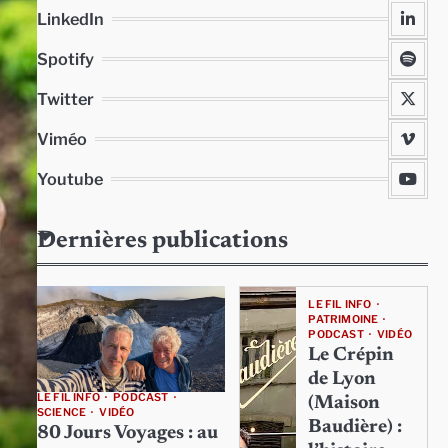
LinkedIn
Spotify
Twitter
Viméo
Youtube
Dernières publications
LE FIL INFO
PATRIMOINE
PODCAST
VIDÉO
Le Crépin
de Lyon
LE FIL INFO
PODCAST
(Maison
SCIENCE
VIDÉO
Baudière) :
80 Jours Voyages : au