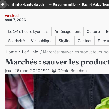
Skip
le fil info
« Un sur un million » : Rachid Azizi, l’homme sous l’uniforme de police
to
content
vendredi
août 7, 2026
Le 1/4 d’heure Lyonnais
Aménagement
Culture
E
Solidarité
Vie publique
Skyline
Contact
Faire 
Home
Le fil info
Marchés : sauver les producteurs lo
Marchés : sauver les produc
jeudi 26 mars 2020 19:11
Gérald Bouchon