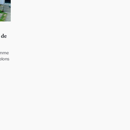
 de
homme
helons