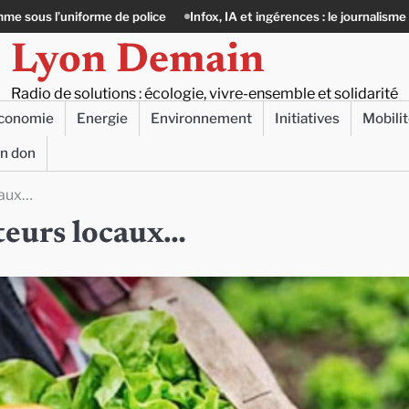
Infox, IA et ingérences : le journalisme peut-il encore lutter ?
Préc
Lyon Demain
Radio de solutions : écologie, vivre-ensemble et solidarité
conomie
Energie
Environnement
Initiatives
Mobili
un don
caux…
teurs locaux…