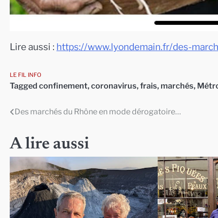
Lire aussi :
https://www.lyondemain.fr/des-marc
LE FIL INFO
Tagged
confinement
,
coronavirus
,
frais
,
marchés
,
Métr
Des marchés du Rhône en mode dérogatoire…
Navigation
de
A lire aussi
l’article