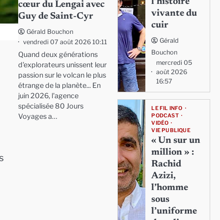
l’histoire
cœur du Lengai avec
vivante du
Guy de Saint-Cyr
cuir
Gérald Bouchon
Gérald
vendredi 07 août 2026 10:11
Bouchon
Quand deux générations
mercredi 05
d'explorateurs unissent leur
août 2026
passion sur le volcan le plus
16:57
étrange de la planète... En
juin 2026, l'agence
spécialisée 80 Jours
LE FIL INFO
Voyages a…
PODCAST
VIDÉO
VIE PUBLIQUE
« Un sur un
million » :
s
Rachid
Azizi,
l’homme
sous
l’uniforme