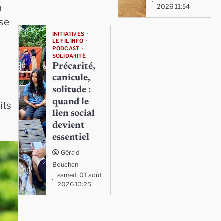
n
2026 11:54
 se
INITIATIVES
LE FIL INFO
PODCAST
SOLIDARITÉ
Précarité,
canicule,
solitude :
quand le
its
lien social
devient
essentiel
Gérald
Bouchon
samedi 01 août
2026 13:25