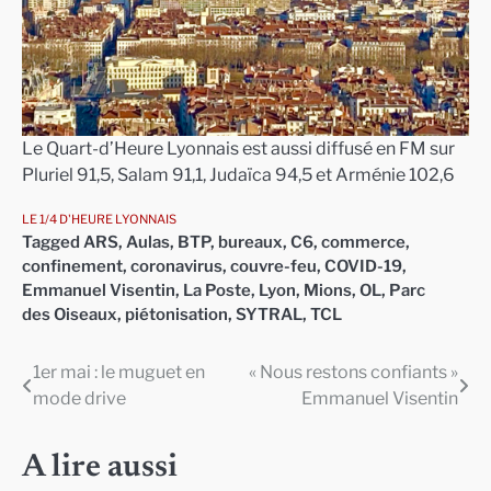
Le Quart-d’Heure Lyonnais est aussi diffusé en FM sur
Pluriel 91,5, Salam 91,1, Judaïca 94,5 et Arménie 102,6
LE 1/4 D'HEURE LYONNAIS
Tagged
ARS
,
Aulas
,
BTP
,
bureaux
,
C6
,
commerce
,
confinement
,
coronavirus
,
couvre-feu
,
COVID-19
,
Emmanuel Visentin
,
La Poste
,
Lyon
,
Mions
,
OL
,
Parc
des Oiseaux
,
piétonisation
,
SYTRAL
,
TCL
1er mai : le muguet en
« Nous restons confiants »
Navigation
mode drive
Emmanuel Visentin
de
l’article
A lire aussi