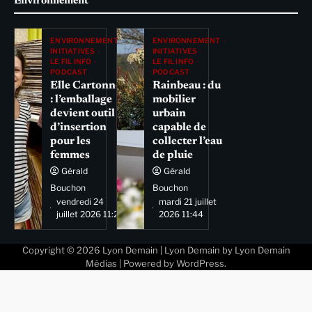
Environnement
ENVIRONNEMENT
ENVIRONNEMENT
INITIATIVES
INITIATIVES
LE FIL INFO
LE FIL INFO
PODCAST
PODCAST
Elle Cartonne
Rainbeau : du
: l’emballage
mobilier
devient outil
urbain
d’insertion
capable de
pour les
collecter l’eau
femmes
de pluie
Gérald
Gérald
Bouchon
Bouchon
vendredi 24
mardi 21 juillet
juillet 2026 11:29
2026 11:44
Copyright © 2026
Lyon Demain
| Lyon Demain by
Lyon Demain
Médias
| Powered by
WordPress
.