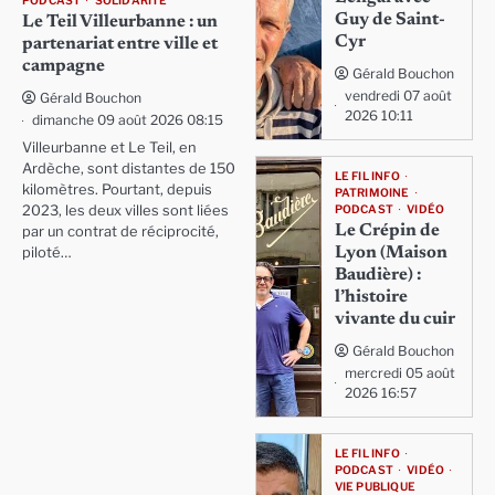
PODCAST
SOLIDARITÉ
Guy de Saint-
Le Teil Villeurbanne : un
Cyr
partenariat entre ville et
campagne
Gérald Bouchon
vendredi 07 août
Gérald Bouchon
2026 10:11
dimanche 09 août 2026 08:15
Villeurbanne et Le Teil, en
Ardèche, sont distantes de 150
LE FIL INFO
kilomètres. Pourtant, depuis
PATRIMOINE
PODCAST
VIDÉO
2023, les deux villes sont liées
Le Crépin de
par un contrat de réciprocité,
Lyon (Maison
piloté…
Baudière) :
l’histoire
vivante du cuir
Gérald Bouchon
mercredi 05 août
2026 16:57
LE FIL INFO
PODCAST
VIDÉO
VIE PUBLIQUE