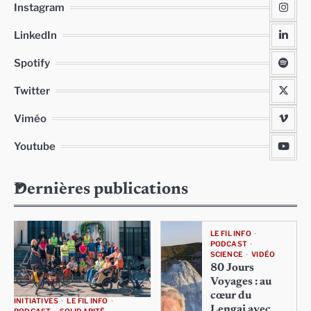
Instagram
LinkedIn
Spotify
Twitter
Viméo
Youtube
Dernières publications
LE FIL INFO
PODCAST
SCIENCE
VIDÉO
80 Jours
Voyages : au
cœur du
INITIATIVES
LE FIL INFO
Lengai avec