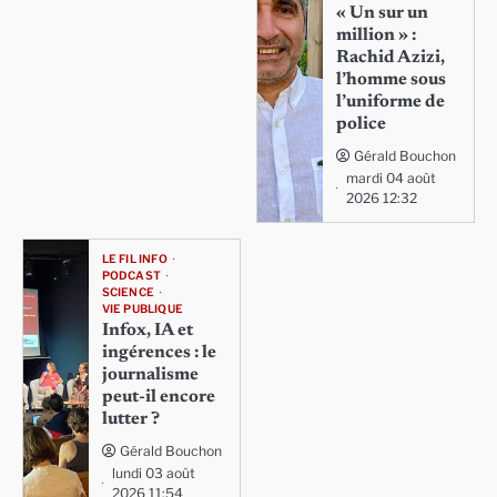
« Un sur un
million » :
Rachid Azizi,
l’homme sous
l’uniforme de
police
Gérald Bouchon
mardi 04 août
2026 12:32
LE FIL INFO
PODCAST
SCIENCE
VIE PUBLIQUE
Infox, IA et
ingérences : le
journalisme
peut-il encore
lutter ?
Gérald Bouchon
lundi 03 août
2026 11:54