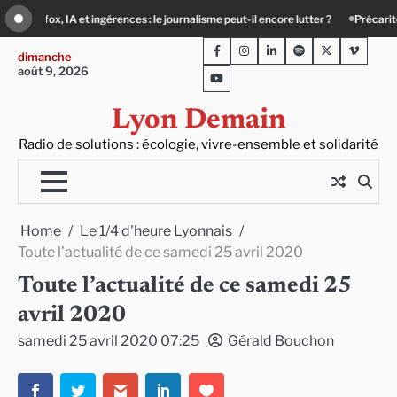
Skip
alisme peut-il encore lutter ?
Précarité, canicule, solitude : quand le lien soci
to
Facebook
Instagram
LinkedIn
Spotify
Twitter
Viméo
content
dimanche
août 9, 2026
Youtube
Lyon Demain
Radio de solutions : écologie, vivre-ensemble et solidarité
Home
Le 1/4 d'heure Lyonnais
Toute l’actualité de ce samedi 25 avril 2020
Toute l’actualité de ce samedi 25
avril 2020
samedi 25 avril 2020 07:25
Gérald Bouchon