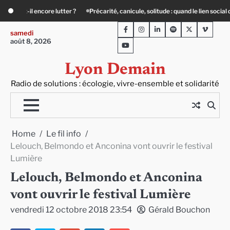
Skip
arité, canicule, solitude : quand le lien social devient essentiel
« Ça chauffe »
to
Facebook
Instagram
LinkedIn
Spotify
Twitter
Viméo
content
samedi
août 8, 2026
Youtube
Lyon Demain
Radio de solutions : écologie, vivre-ensemble et solidarité
Home
Le fil info
Lelouch, Belmondo et Anconina vont ouvrir le festival
Lumière
Lelouch, Belmondo et Anconina
vont ouvrir le festival Lumière
vendredi 12 octobre 2018 23:54
Gérald Bouchon