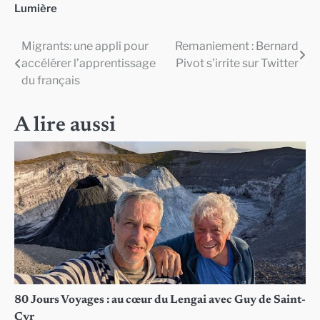
Lumière
Migrants: une appli pour
Remaniement : Bernard
Navigation
accélérer l’apprentissage
Pivot s’irrite sur Twitter
de
du français
l’article
A lire aussi
80 Jours Voyages : au cœur du Lengai avec Guy de Saint-
Cyr