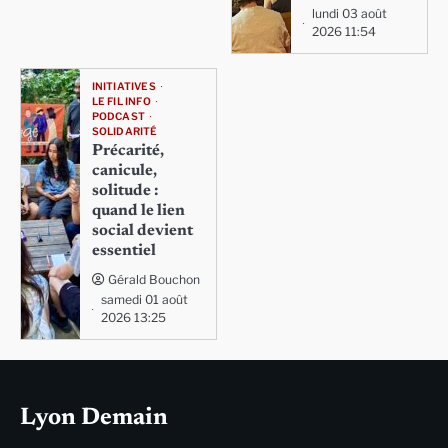
lundi 03 août
2026 11:54
INITIATIVES
LE FIL INFO
PODCAST
SOLIDARITÉ
Précarité,
canicule,
solitude :
quand le lien
social devient
essentiel
Gérald Bouchon
samedi 01 août
2026 13:25
Lyon Demain