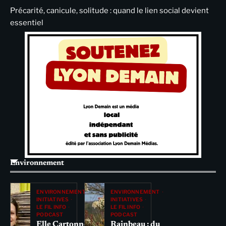
Précarité, canicule, solitude : quand le lien social devient
essentiel
Environnement
ENVIRONNEMENT
ENVIRONNEMENT
INITIATIVES
INITIATIVES
LE FIL INFO
LE FIL INFO
PODCAST
PODCAST
Elle Cartonne
Rainbeau : du