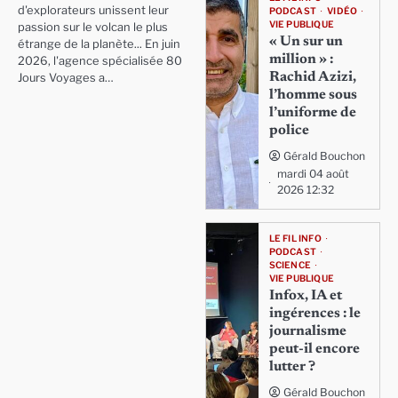
d'explorateurs unissent leur
PODCAST
VIDÉO
VIE PUBLIQUE
passion sur le volcan le plus
« Un sur un
étrange de la planète... En juin
million » :
2026, l'agence spécialisée 80
Rachid Azizi,
Jours Voyages a…
l’homme sous
l’uniforme de
police
Gérald Bouchon
mardi 04 août
2026 12:32
LE FIL INFO
PODCAST
SCIENCE
VIE PUBLIQUE
Infox, IA et
ingérences : le
journalisme
peut-il encore
lutter ?
Gérald Bouchon