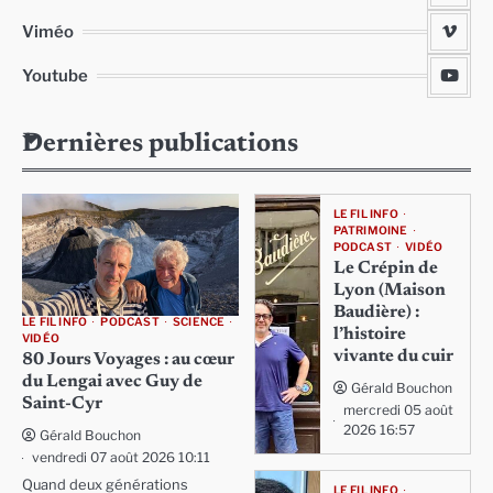
Viméo
Youtube
Dernières publications
LE FIL INFO
PATRIMOINE
PODCAST
VIDÉO
Le Crépin de
Lyon (Maison
Baudière) :
LE FIL INFO
PODCAST
SCIENCE
l’histoire
VIDÉO
vivante du cuir
80 Jours Voyages : au cœur
du Lengai avec Guy de
Gérald Bouchon
Saint-Cyr
mercredi 05 août
2026 16:57
Gérald Bouchon
vendredi 07 août 2026 10:11
Quand deux générations
LE FIL INFO