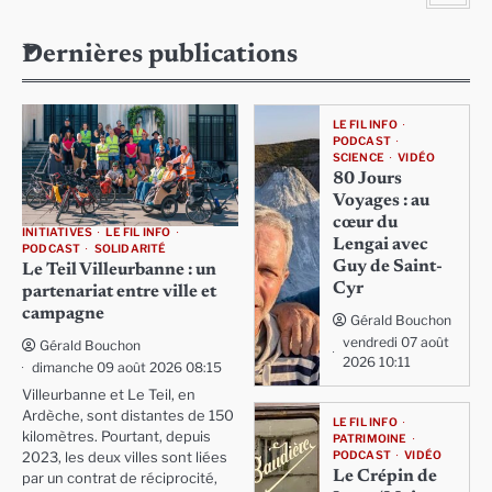
Dernières publications
LE FIL INFO
PODCAST
SCIENCE
VIDÉO
80 Jours
Voyages : au
cœur du
INITIATIVES
LE FIL INFO
Lengai avec
PODCAST
SOLIDARITÉ
Guy de Saint-
Le Teil Villeurbanne : un
Cyr
partenariat entre ville et
campagne
Gérald Bouchon
vendredi 07 août
Gérald Bouchon
2026 10:11
dimanche 09 août 2026 08:15
Villeurbanne et Le Teil, en
Ardèche, sont distantes de 150
LE FIL INFO
kilomètres. Pourtant, depuis
PATRIMOINE
PODCAST
VIDÉO
2023, les deux villes sont liées
Le Crépin de
par un contrat de réciprocité,