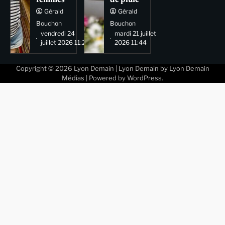
femmes
de pluie
Gérald
Gérald
Bouchon
Bouchon
vendredi 24
mardi 21 juillet
juillet 2026 11:29
2026 11:44
Copyright © 2026
Lyon Demain
| Lyon Demain by
Lyon Demain
Médias
| Powered by
WordPress
.