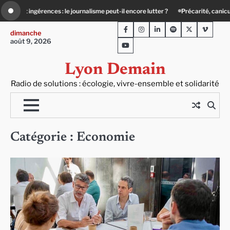
Skip
ude : quand le lien social devient essentiel
Le Teil Villeurbanne : un partenari
to
Facebook
Instagram
LinkedIn
Spotify
Twitter
Viméo
content
dimanche
août 9, 2026
Youtube
Lyon Demain
Radio de solutions : écologie, vivre-ensemble et solidarité
Catégorie :
Economie