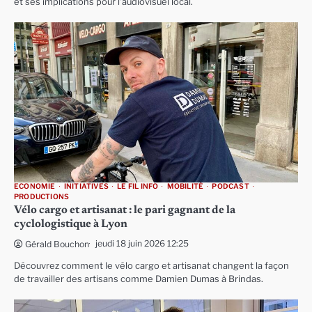
et ses implications pour l’audiovisuel local.
ECONOMIE
INITIATIVES
LE FIL INFO
MOBILITÉ
PODCAST
PRODUCTIONS
Vélo cargo et artisanat : le pari gagnant de la
cyclologistique à Lyon
jeudi 18 juin 2026 12:25
Gérald Bouchon
Découvrez comment le vélo cargo et artisanat changent la façon
de travailler des artisans comme Damien Dumas à Brindas.