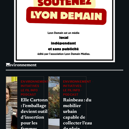
Environnement
ENVIRONNEMENT
ENVIRONNEMENT
INITIATIVES
INITIATIVES
LE FIL INFO
LE FIL INFO
PODCAST
PODCAST
Elle Cartonne
Rainbeau : du
: l’emballage
mobilier
devient outil
urbain
d’insertion
capable de
pour les
collecter l’eau