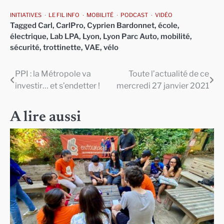
INITIATIVES
LE FIL INFO
MOBILITÉ
PODCAST
VIDÉO
Tagged
Carl
,
CarlPro
,
Cyprien Bardonnet
,
école
,
électrique
,
Lab LPA
,
Lyon
,
Lyon Parc Auto
,
mobilité
,
sécurité
,
trottinette
,
VAE
,
vélo
PPI : la Métropole va
Toute l’actualité de ce
Navigation
investir… et s’endetter !
mercredi 27 janvier 2021
de
l’article
A lire aussi