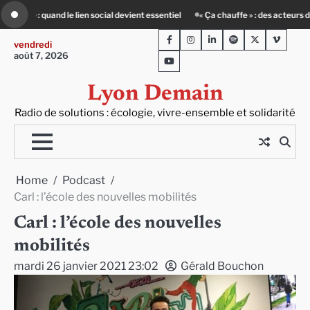
Skip
l
« Ça chauffe » : des acteurs du batiment face au défi climatique
80 Jour
to
Facebook
Instagram
LinkedIn
Spotify
Twitter
Viméo
content
vendredi
août 7, 2026
Youtube
Lyon Demain
Radio de solutions : écologie, vivre-ensemble et solidarité
Home
Podcast
Carl : l’école des nouvelles mobilités
Carl : l’école des nouvelles
mobilités
mardi 26 janvier 2021 23:02
Gérald Bouchon