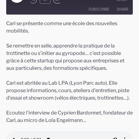
Episode
SUBSCRIBE
SHARE
Carl se présente comme une école des nouvelles
SHARE
mobilités.
RSS FEED
LINK
Se remettre en selle, apprendre la pratique de la
EMBED
trottinette ou s’initier au gyropode… c’est possible
grâce à cette startup qui propose aux entreprises et
aux particuliers, des formations spécifiques.
Carl est abritée au Lab LPA (Lyon Parc auto). Elle
propose informations, cours, ateliers d’entretien, piste
d’essai et showroom (vélos électriques, trottinettes…).
Ecoutez l’interview de Cyprien Bardonnet, fondateur de
Carl, au micro de Lola Engelmann…