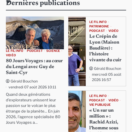
Dernières publications
LE FIL INFO
PATRIMOINE
PODCAST
VIDÉO
Le Crépin de
Lyon (Maison
Baudière) :
LE FIL INFO
PODCAST
SCIENCE
l’histoire
VIDÉO
vivante du cuir
80 Jours Voyages : au cœur
du Lengai avec Guy de
Gérald Bouchon
Saint-Cyr
mercredi 05 août
2026 16:57
Gérald Bouchon
vendredi 07 août 2026 10:11
Quand deux générations
LE FIL INFO
d'explorateurs unissent leur
PODCAST
VIDÉO
VIE PUBLIQUE
passion sur le volcan le plus
« Un sur un
étrange de la planète... En juin
million » :
2026, l'agence spécialisée 80
Rachid Azizi,
Jours Voyages a…
l’homme sous