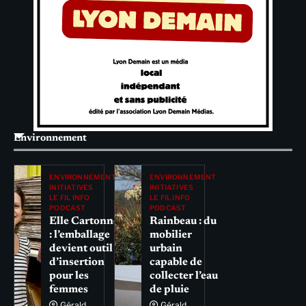
Environnement
ENVIRONNEMENT
ENVIRONNEMENT
INITIATIVES
INITIATIVES
LE FIL INFO
LE FIL INFO
PODCAST
PODCAST
Elle Cartonne
Rainbeau : du
: l’emballage
mobilier
devient outil
urbain
d’insertion
capable de
pour les
collecter l’eau
femmes
de pluie
Gérald
Gérald