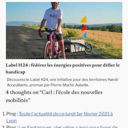
Label H24 : fédérer les énergies positives pour défier le
handicap
Découvrez le Label H24, une initiative pour des territoires Handi-
Acceuillants, promue par Pierre-Martin Aubelle.
4 thoughts on “
Carl : l’école des nouvelles
mobilités
”
Ping :
Toute l'actualité de ce lundi 1er février 2021 à
Lyon
Ping :
Les Fantasques : des vélos-cargo pour livrer de