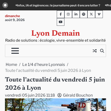
Skip
isme peut-il encore lutter ?
Précarité, canicule, solitude : quand le lien social 
to
Facebook
Instagram
LinkedIn
Spotify
Twitter
Viméo
content
dimanche
août 9, 2026
Youtube
Lyon Demain
Radio de solutions : écologie, vivre-ensemble et solidarité
Home
Le 1/4 d'heure Lyonnais
Toute l’actualité du vendredi 5 juin 2026 à Lyon
Toute l’actualité du vendredi 5 juin
2026 à Lyon
vendredi 05 juin 2026 11:18
Gérald Bouchon