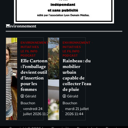
Environnement
ENVIRONNEMENT
ENVIRONNEMENT
INITIATIVES
INITIATIVES
LE FIL INFO
LE FIL INFO
PODCAST
PODCAST
Elle Cartonne
Rainbeau : du
: l’emballage
mobilier
devient outil
urbain
d’insertion
capable de
pour les
collecter l’eau
femmes
de pluie
Gérald
Gérald
Bouchon
Bouchon
vendredi 24
mardi 21 juillet
juillet 2026 11:29
2026 11:44