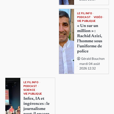
LE FIL INFO
PODCAST
VIDÉO
VIE PUBLIQUE
« Un sur un
million » :
Rachid Azizi,
l’homme sous
l’uniforme de
police
Gérald Bouchon
mardi 04 août
2026 12:32
LE FIL INFO
PODCAST
SCIENCE
VIE PUBLIQUE
Infox, IA et
ingérences : le
journalisme