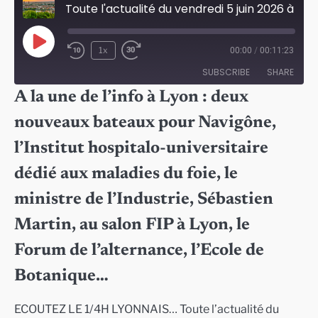
Toute l'actualité du vendredi 5 juin 2026 à Lyon
Play
1x
00:00
/
00:11:23
Episode
SUBSCRIBE
SHARE
A la une de l’info à Lyon : deux
SHARE
nouveaux bateaux pour Navigône,
RSS FEED
LINK
l’Institut hospitalo-universitaire
EMBED
dédié aux maladies du foie, le
ministre de l’Industrie, Sébastien
Martin, au salon FIP à Lyon, le
Forum de l’alternance, l’Ecole de
Botanique…
ECOUTEZ LE 1/4H LYONNAIS… Toute l’actualité du