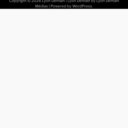
Copyright © 2026
Lyon Demain
| Lyon Demain by
Lyon Demain
Médias
| Powered by
WordPress
.