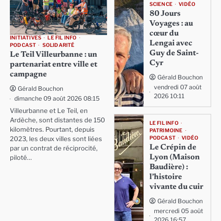
SCIENCE
VIDÉO
80 Jours
Voyages : au
cœur du
INITIATIVES
LE FIL INFO
Lengai avec
PODCAST
SOLIDARITÉ
Guy de Saint-
Le Teil Villeurbanne : un
Cyr
partenariat entre ville et
campagne
Gérald Bouchon
vendredi 07 août
Gérald Bouchon
2026 10:11
dimanche 09 août 2026 08:15
Villeurbanne et Le Teil, en
Ardèche, sont distantes de 150
LE FIL INFO
kilomètres. Pourtant, depuis
PATRIMOINE
PODCAST
VIDÉO
2023, les deux villes sont liées
Le Crépin de
par un contrat de réciprocité,
Lyon (Maison
piloté…
Baudière) :
l’histoire
vivante du cuir
Gérald Bouchon
mercredi 05 août
2026 16:57