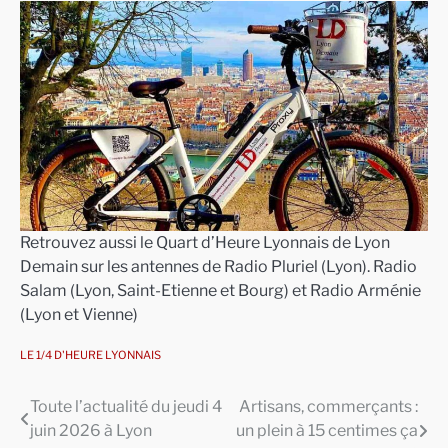
Retrouvez aussi le Quart d’Heure Lyonnais de Lyon
Demain sur les antennes de Radio Pluriel (Lyon). Radio
Salam (Lyon, Saint-Etienne et Bourg) et Radio Arménie
(Lyon et Vienne)
LE 1/4 D'HEURE LYONNAIS
Toute l’actualité du jeudi 4
Artisans, commerçants :
Navigation
juin 2026 à Lyon
un plein à 15 centimes ça
de