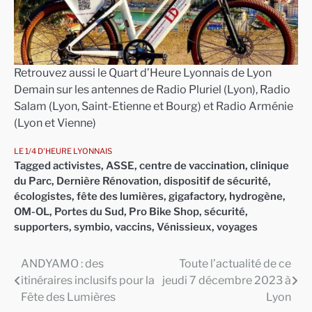
Retrouvez aussi le Quart d’Heure Lyonnais de Lyon
Demain sur les antennes de Radio Pluriel (Lyon), Radio
Salam (Lyon, Saint-Etienne et Bourg) et Radio Arménie
(Lyon et Vienne)
LE 1/4 D'HEURE LYONNAIS
Tagged
activistes
,
ASSE
,
centre de vaccination
,
clinique
du Parc
,
Dernière Rénovation
,
dispositif de sécurité
,
écologistes
,
fête des lumières
,
gigafactory
,
hydrogène
,
OM-OL
,
Portes du Sud
,
Pro Bike Shop
,
sécurité
,
supporters
,
symbio
,
vaccins
,
Vénissieux
,
voyages
ANDYAMO : des
Toute l’actualité de ce
Navigation
itinéraires inclusifs pour la
jeudi 7 décembre 2023 à
de
Fête des Lumières
Lyon