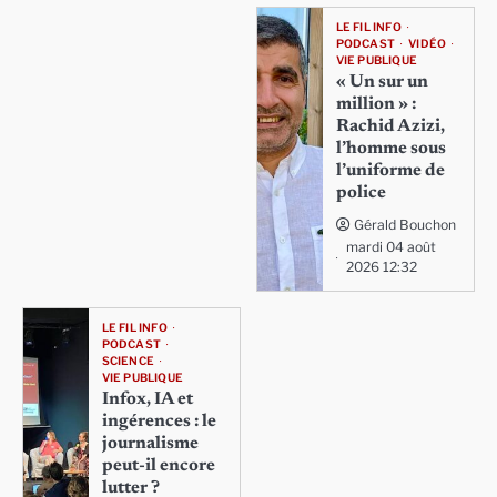
LE FIL INFO
PODCAST
VIDÉO
VIE PUBLIQUE
« Un sur un
million » :
Rachid Azizi,
l’homme sous
l’uniforme de
police
Gérald Bouchon
mardi 04 août
2026 12:32
LE FIL INFO
PODCAST
SCIENCE
VIE PUBLIQUE
Infox, IA et
ingérences : le
journalisme
peut-il encore
lutter ?