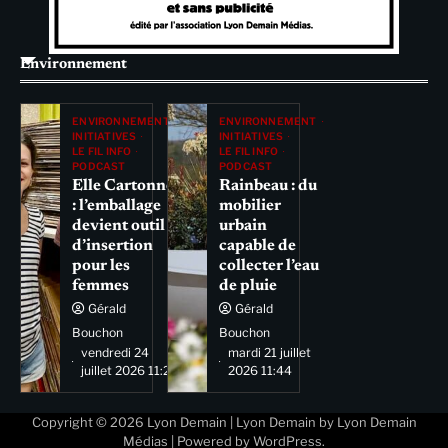
Environnement
ENVIRONNEMENT
ENVIRONNEMENT
INITIATIVES
INITIATIVES
LE FIL INFO
LE FIL INFO
PODCAST
PODCAST
Elle Cartonne
Rainbeau : du
: l’emballage
mobilier
devient outil
urbain
d’insertion
capable de
pour les
collecter l’eau
femmes
de pluie
Gérald
Gérald
Bouchon
Bouchon
vendredi 24
mardi 21 juillet
juillet 2026 11:29
2026 11:44
Copyright © 2026
Lyon Demain
| Lyon Demain by
Lyon Demain
Médias
| Powered by
WordPress
.