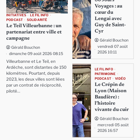
80 Jours
Voyages : au
cœur du
INITIATIVES
LE FIL INFO
Lengai avec
PODCAST
SOLIDARITÉ
Guy de Saint-
Le Teil Villeurbanne : un
Cyr
partenariat entre ville et
campagne
Gérald Bouchon
vendredi 07 août
Gérald Bouchon
2026 10:11
dimanche 09 août 2026 08:15
Villeurbanne et Le Teil, en
Ardèche, sont distantes de 150
LE FIL INFO
kilomètres. Pourtant, depuis
PATRIMOINE
PODCAST
VIDÉO
2023, les deux villes sont liées
Le Crépin de
par un contrat de réciprocité,
Lyon (Maison
piloté…
Baudière) :
l’histoire
vivante du cuir
Gérald Bouchon
mercredi 05 août
2026 16:57