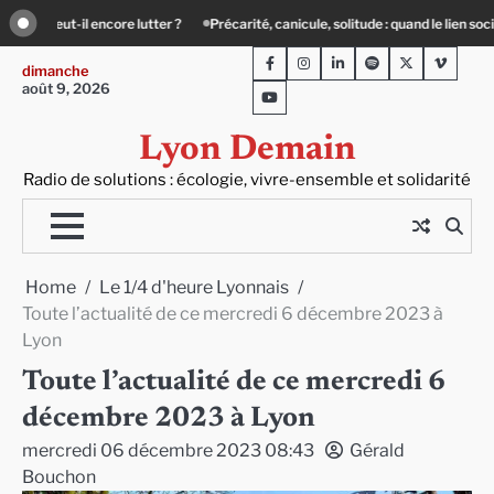
Skip
nicule, solitude : quand le lien social devient essentiel
Le Teil Villeurbanne : 
to
Facebook
Instagram
LinkedIn
Spotify
Twitter
Viméo
content
dimanche
août 9, 2026
Youtube
Lyon Demain
Radio de solutions : écologie, vivre-ensemble et solidarité
Home
Le 1/4 d'heure Lyonnais
Toute l’actualité de ce mercredi 6 décembre 2023 à
Lyon
Toute l’actualité de ce mercredi 6
décembre 2023 à Lyon
mercredi 06 décembre 2023 08:43
Gérald
Bouchon