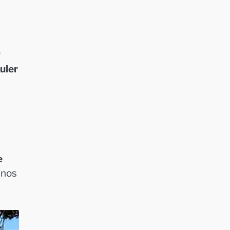
r
culer
e
 nos