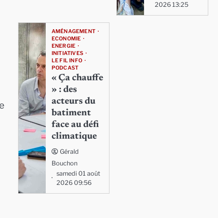
2026 13:25
AMÉNAGEMENT
ECONOMIE
ENERGIE
INITIATIVES
LE FIL INFO
PODCAST
« Ça chauffe
» : des
acteurs du
re
batiment
face au défi
climatique
Gérald
Bouchon
samedi 01 août
2026 09:56