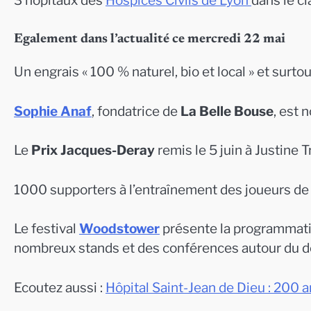
3 hôpitaux des
Hospices Civils de Lyon
dans le c
Egalement dans l’actualité ce mercredi 22 mai
Un engrais « 100 % naturel, bio et local » et surt
Sophie Anaf
, fondatrice de
La Belle Bouse
, est 
Le
Prix Jacques-Deray
remis le 5 juin à Justine T
1000 supporters à l’entraînement des joueurs de l
Le festival
Woodstower
présente la programmati
nombreux stands et des conférences autour du 
Ecoutez aussi :
Hôpital Saint-Jean de Dieu : 200 an