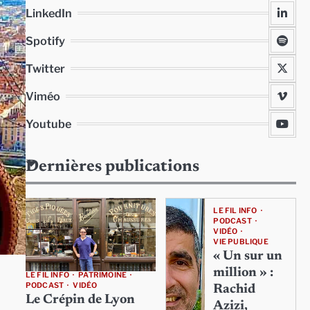
LinkedIn
Spotify
Twitter
Viméo
Youtube
Dernières publications
LE FIL INFO
PODCAST
VIDÉO
VIE PUBLIQUE
« Un sur un
million » :
LE FIL INFO
PATRIMOINE
PODCAST
VIDÉO
Rachid
Le Crépin de Lyon
Azizi,