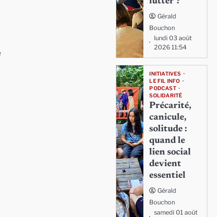
lutter ?
Gérald
Bouchon
lundi 03 août
2026 11:54
e
INITIATIVES
LE FIL INFO
PODCAST
SOLIDARITÉ
Précarité,
canicule,
solitude :
quand le
lien social
devient
essentiel
Gérald
Bouchon
samedi 01 août