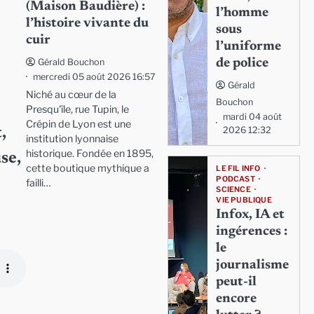
(Maison Baudière) :
l’homme
l’histoire vivante du
sous
cuir
l’uniforme
de police
Gérald Bouchon
mercredi 05 août 2026 16:57
Gérald
Niché au cœur de la
Bouchon
Presqu'île, rue Tupin, le
mardi 04 août
Crépin de Lyon est une
2026 12:32
,
institution lyonnaise
historique. Fondée en 1895,
se,
cette boutique mythique a
LE FIL INFO
PODCAST
failli…
SCIENCE
VIE PUBLIQUE
Infox, IA et
ingérences :
le
journalisme
peut-il
encore