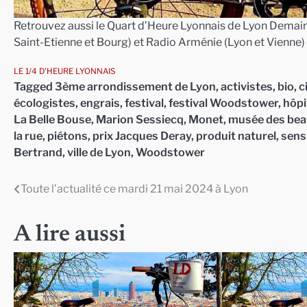
Retrouvez aussi le Quart d’Heure Lyonnais de Lyon Demain 
Saint-Etienne et Bourg) et Radio Arménie (Lyon et Vienne)
LE 1/4 D'HEURE LYONNAIS
Tagged
3ème arrondissement de Lyon
,
activistes
,
bio
,
c
écologistes
,
engrais
,
festival
,
festival Woodstower
,
hôpi
La Belle Bouse
,
Marion Sessiecq
,
Monet
,
musée des bea
la rue
,
piétons
,
prix Jacques Deray
,
produit naturel
,
sensi
Bertrand
,
ville de Lyon
,
Woodstower
Toute l’actualité ce mardi 21 mai 2024 à Lyon
Navigation
de
A lire aussi
l’article