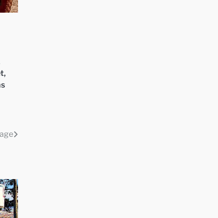
,
et
,
ns
nage