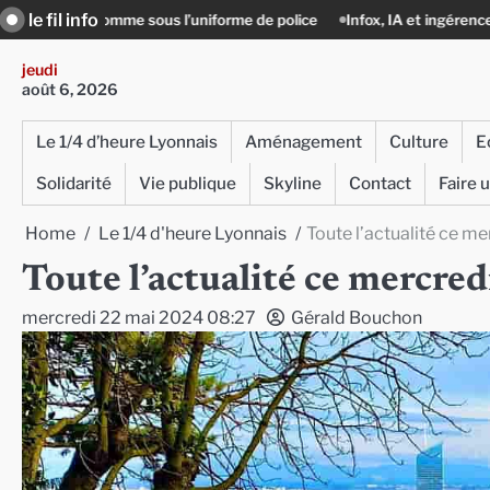
Skip
le fil info
us l’uniforme de police
Infox, IA et ingérences : le journalisme peut-il
to
content
jeudi
août 6, 2026
Le 1/4 d’heure Lyonnais
Aménagement
Culture
E
Solidarité
Vie publique
Skyline
Contact
Faire 
Home
Le 1/4 d'heure Lyonnais
Toute l’actualité ce m
Toute l’actualité ce mercre
mercredi 22 mai 2024 08:27
Gérald Bouchon