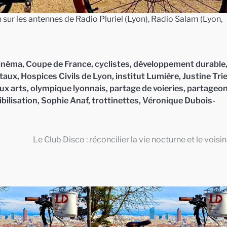
sur les antennes de Radio Pluriel (Lyon), Radio Salam (Lyon,
inéma
,
Coupe de France
,
cyclistes
,
développement durable
taux
,
Hospices Civils de Lyon
,
institut Lumière
,
Justine Tri
ux arts
,
olympique lyonnais
,
partage de voieries
,
partageo
bilisation
,
Sophie Anaf
,
trottinettes
,
Véronique Dubois-
Le Club Disco : réconcilier la vie nocturne et le voisi