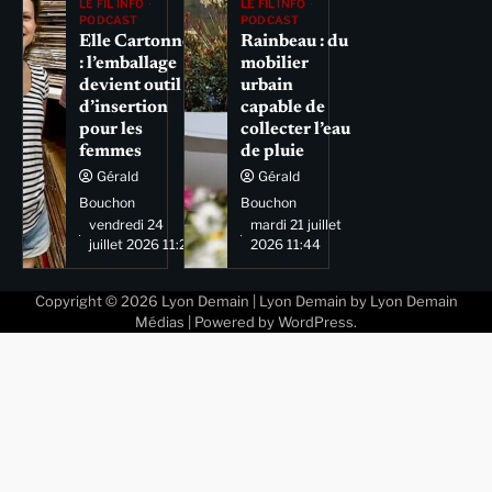
LE FIL INFO
LE FIL INFO
PODCAST
PODCAST
Elle Cartonne
Rainbeau : du
: l’emballage
mobilier
devient outil
urbain
d’insertion
capable de
pour les
collecter l’eau
femmes
de pluie
Gérald
Gérald
Bouchon
Bouchon
vendredi 24
mardi 21 juillet
juillet 2026 11:29
2026 11:44
Copyright © 2026
Lyon Demain
| Lyon Demain by
Lyon Demain
Médias
| Powered by
WordPress
.