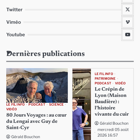
Twitter
Viméo
Youtube
Dernières publications
LE FIL INFO
PATRIMOINE
PODCAST
VIDÉO
Le Crépin de
Lyon (Maison
Baudière) :
LE FIL INFO
PODCAST
SCIENCE
l’histoire
VIDÉO
vivante du cuir
80 Jours Voyages : au cœur
du Lengai avec Guy de
Gérald Bouchon
Saint-Cyr
mercredi 05 août
2026 16:57
Gérald Bouchon