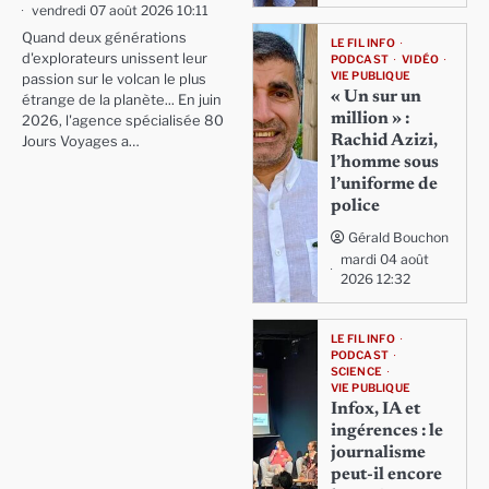
vendredi 07 août 2026 10:11
Quand deux générations
LE FIL INFO
d'explorateurs unissent leur
PODCAST
VIDÉO
VIE PUBLIQUE
passion sur le volcan le plus
« Un sur un
étrange de la planète... En juin
million » :
2026, l'agence spécialisée 80
Rachid Azizi,
Jours Voyages a…
l’homme sous
l’uniforme de
police
Gérald Bouchon
mardi 04 août
2026 12:32
LE FIL INFO
PODCAST
SCIENCE
VIE PUBLIQUE
Infox, IA et
ingérences : le
journalisme
peut-il encore