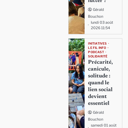
lutter ?
Gérald
Bouchon
lundi 03 août
2026 11:54
INITIATIVES
LE FIL INFO
PODCAST
SOLIDARITÉ
Précarité,
canicule,
solitude :
quand le
lien social
devient
essentiel
Gérald
Bouchon
samedi 01 août