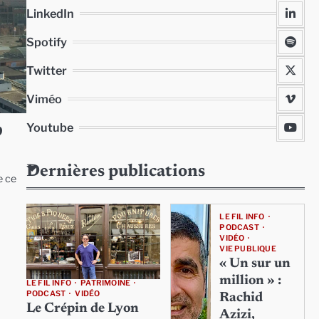
LinkedIn
Spotify
Twitter
Viméo
Youtube
9
Dernières publications
e ce
LE FIL INFO
PODCAST
VIDÉO
VIE PUBLIQUE
« Un sur un
million » :
LE FIL INFO
PATRIMOINE
PODCAST
VIDÉO
Rachid
Le Crépin de Lyon
Azizi,