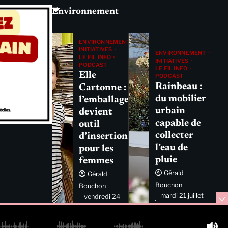
Environnement
ENVIRONNEMENT
INITIATIVES
ENVIRONNEMENT
LE FIL INFO
INITIATIVES
PODCAST
LE FIL INFO
Elle
PODCAST
Rainbeau :
Cartonne :
du mobilier
l’emballage
urbain
devient
capable de
outil
collecter
d’insertion
l’eau de
pour les
pluie
femmes
Gérald
Gérald
Bouchon
Bouchon
mardi 21 juillet
vendredi 24
2026 11:44
juillet 2026
11:29