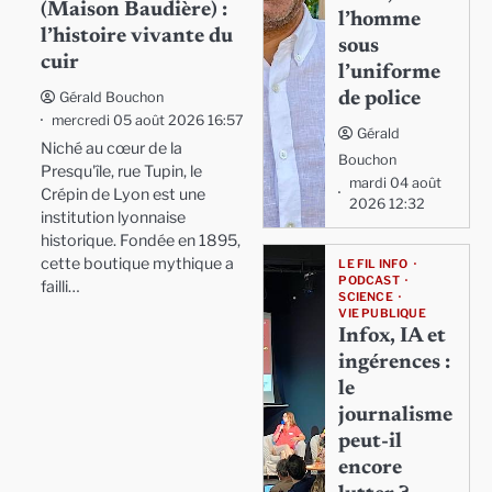
(Maison Baudière) :
l’homme
l’histoire vivante du
sous
cuir
l’uniforme
de police
Gérald Bouchon
mercredi 05 août 2026 16:57
Gérald
Niché au cœur de la
Bouchon
Presqu'île, rue Tupin, le
mardi 04 août
Crépin de Lyon est une
2026 12:32
institution lyonnaise
historique. Fondée en 1895,
cette boutique mythique a
LE FIL INFO
PODCAST
failli…
SCIENCE
VIE PUBLIQUE
Infox, IA et
ingérences :
le
journalisme
peut-il
encore