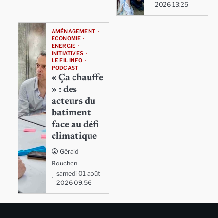
2026 13:25
AMÉNAGEMENT
ECONOMIE
ENERGIE
INITIATIVES
LE FIL INFO
PODCAST
« Ça chauffe
» : des
acteurs du
batiment
face au défi
climatique
Gérald
Bouchon
samedi 01 août
2026 09:56