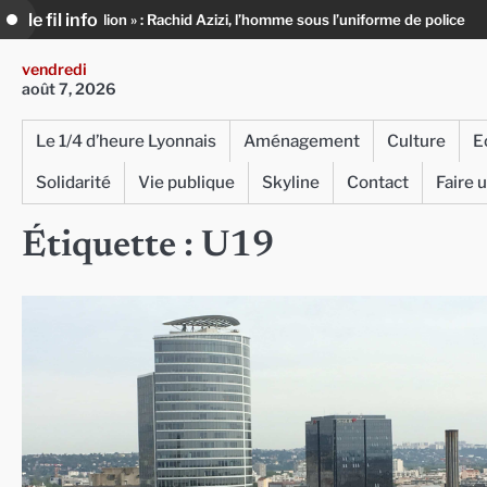
Skip
le fil info
 million » : Rachid Azizi, l’homme sous l’uniforme de police
Infox, IA et
to
content
vendredi
août 7, 2026
Le 1/4 d’heure Lyonnais
Aménagement
Culture
E
Solidarité
Vie publique
Skyline
Contact
Faire 
Étiquette :
U19