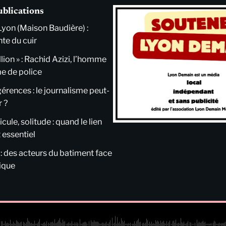
ublications
Lyon (Maison Baudière) :
nte du cuir
llion » : Rachid Azizi, l’homme
me de police
ngérences : le journalisme peut-
r ?
cule, solitude : quand le lien
 essentiel
 : des acteurs du batiment face
tique