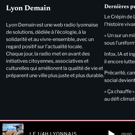
Dernières p
Lyon Demain
Le Crépin de 
l’histoire viva
Lyon Demain est une web radio lyonnaise
de solutions, dédiée à l’écologie, à la
« Un sur un mi
solidarité et au vivre-ensemble, avec un
sous l’unifor
regard positif sur l’actualité locale.
Chaque jour, la radio met en avant des
Infox, IA et i
initiatives citoyennes, associatives et
il encore lutte
culturelles qui améliorent la qualité de vie et
Précarité, cani
préparent une ville plus juste et plus durable.
social devient
« Ça chauffe »
au défi clima
LE 1/4H LYONNAIS
00:00