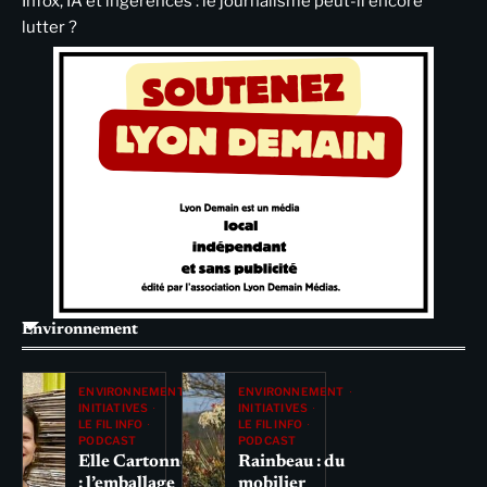
Infox, IA et ingérences : le journalisme peut-il encore
lutter ?
Environnement
ENVIRONNEMENT
ENVIRONNEMENT
INITIATIVES
INITIATIVES
LE FIL INFO
LE FIL INFO
PODCAST
PODCAST
Elle Cartonne
Rainbeau : du
: l’emballage
mobilier