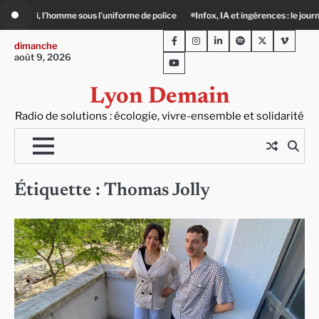
Skip
niforme de police
Infox, IA et ingérences : le journalisme peut-il encore lutter 
to
Facebook
Instagram
LinkedIn
Spotify
Twitter
Viméo
content
dimanche
août 9, 2026
Youtube
Lyon Demain
Radio de solutions : écologie, vivre-ensemble et solidarité
Étiquette :
Thomas Jolly