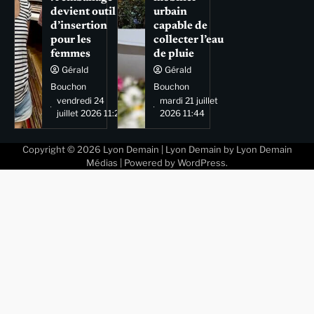
devient outil
urbain
d’insertion
capable de
pour les
collecter l’eau
femmes
de pluie
Gérald
Gérald
Bouchon
Bouchon
vendredi 24
mardi 21 juillet
juillet 2026 11:29
2026 11:44
Copyright © 2026
Lyon Demain
| Lyon Demain by
Lyon Demain
Médias
| Powered by
WordPress
.