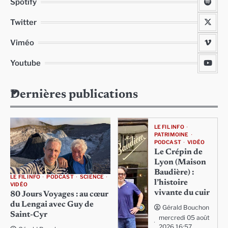
Spotify
Twitter
Viméo
Youtube
Dernières publications
LE FIL INFO
PATRIMOINE
PODCAST
VIDÉO
Le Crépin de
Lyon (Maison
Baudière) :
LE FIL INFO
PODCAST
SCIENCE
l’histoire
VIDÉO
vivante du cuir
80 Jours Voyages : au cœur
du Lengai avec Guy de
Gérald Bouchon
Saint-Cyr
mercredi 05 août
2026 16:57