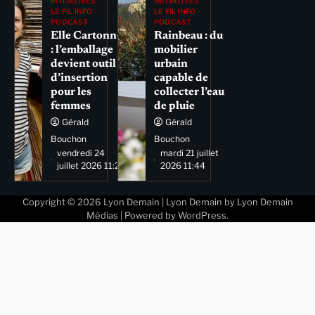
INITIATIVES
INITIATIVES
LE FIL INFO
LE FIL INFO
PODCAST
PODCAST
Elle Cartonne
Rainbeau : du
: l’emballage
mobilier
devient outil
urbain
d’insertion
capable de
pour les
collecter l’eau
femmes
de pluie
Gérald
Gérald
Bouchon
Bouchon
vendredi 24
mardi 21 juillet
juillet 2026 11:29
2026 11:44
Copyright © 2026
Lyon Demain
| Lyon Demain by
Lyon Demain
Médias
| Powered by
WordPress
.