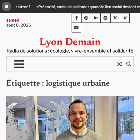
Skip
é, canicule, solitude : quand le lien social devient essentiel
« Ça chauffe » : d
to
Facebook
Instagram
LinkedIn
Spotify
Twitter
Viméo
content
samedi
août 8, 2026
Youtube
Lyon Demain
Radio de solutions : écologie, vivre-ensemble et solidarité
Étiquette :
logistique urbaine