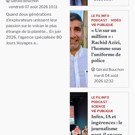
Gérald Bouchon
vendredi 07 août 2026 10:11
Quand deux générations
LE FIL INFO
d'explorateurs unissent leur
PODCAST
VIDÉO
VIE PUBLIQUE
passion sur le volcan le plus
« Un sur un
étrange de la planète... En juin
million » :
2026, l'agence spécialisée 80
Rachid Azizi,
Jours Voyages a…
l’homme sous
l’uniforme de
police
Gérald Bouchon
mardi 04 août
2026 12:32
LE FIL INFO
PODCAST
SCIENCE
VIE PUBLIQUE
Infox, IA et
ingérences : le
journalisme
peut-il encore