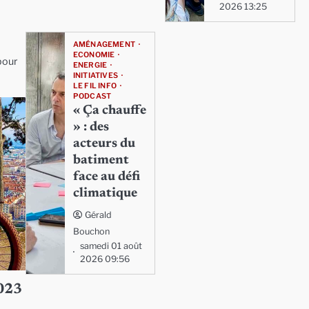
2026 13:25
AMÉNAGEMENT
ECONOMIE
pour
ENERGIE
INITIATIVES
LE FIL INFO
PODCAST
« Ça chauffe
» : des
acteurs du
batiment
face au défi
climatique
Gérald
Bouchon
samedi 01 août
2026 09:56
2023