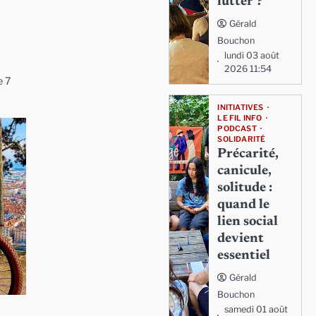
lutter ?
Gérald
Bouchon
lundi 03 août
2026 11:54
e 7
INITIATIVES
LE FIL INFO
PODCAST
SOLIDARITÉ
Précarité,
canicule,
solitude :
quand le
lien social
devient
essentiel
Gérald
Bouchon
samedi 01 août
à