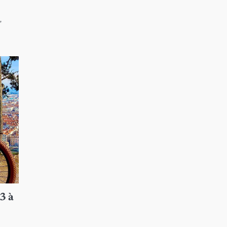
,
3 à