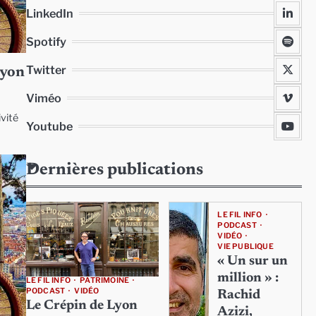
LinkedIn
Spotify
Twitter
Lyon
Viméo
ivité
Youtube
Dernières publications
LE FIL INFO
PODCAST
VIDÉO
VIE PUBLIQUE
« Un sur un
million » :
LE FIL INFO
PATRIMOINE
PODCAST
VIDÉO
Rachid
Le Crépin de Lyon
Azizi,