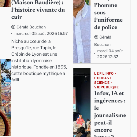
(Maison Baudière) :
l’homme
l’histoire vivante du
sous
cuir
l’uniforme
de police
Gérald Bouchon
mercredi 05 août 2026 16:57
Gérald
Niché au cœur de la
Bouchon
Presqu'île, rue Tupin, le
mardi 04 août
Crépin de Lyon est une
2026 12:32
institution lyonnaise
historique. Fondée en 1895,
cette boutique mythique a
LE FIL INFO
PODCAST
failli…
SCIENCE
VIE PUBLIQUE
Infox, IA et
ingérences :
le
journalisme
peut-il
encore