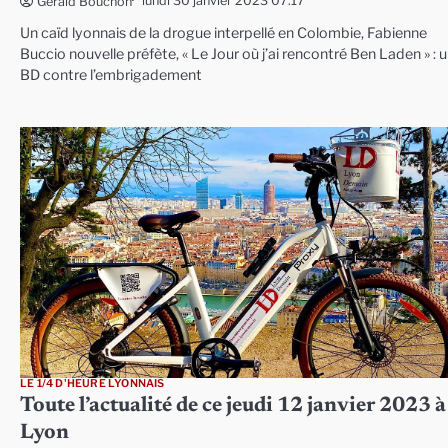
lundi 30 janvier 2023 07:17
Gérald Bouchon
Un caïd lyonnais de la drogue interpellé en Colombie, Fabienne
Buccio nouvelle préfète, « Le Jour où j’ai rencontré Ben Laden » : 
BD contre l’embrigadement
LE 1/4 D'HEURE LYONNAIS
Toute l’actualité de ce jeudi 12 janvier 2023 à
Lyon