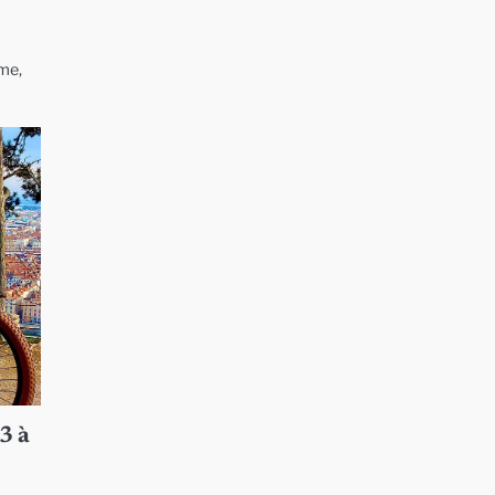
sme,
3 à