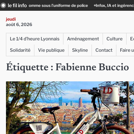
Skip
le fil info
l’uniforme de police
Infox, IA et ingérences : le journalisme peut-il enc
to
content
jeudi
août 6, 2026
Le 1/4 d’heure Lyonnais
Aménagement
Culture
E
Solidarité
Vie publique
Skyline
Contact
Faire 
Étiquette :
Fabienne Buccio