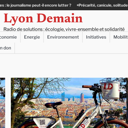
ore lutter ?
Précarité, canicule, solitude : quand le lien social devient
Lyon Demain
Radio de solutions : écologie, vivre-ensemble et solidarité
conomie
Energie
Environnement
Initiatives
Mobili
un don