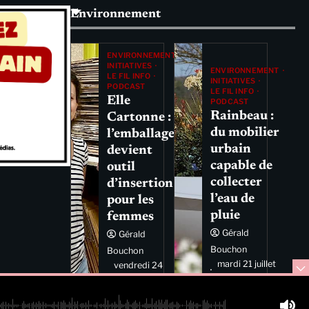
Environnement
ENVIRONNEMENT
INITIATIVES
ENVIRONNEMENT
LE FIL INFO
INITIATIVES
PODCAST
LE FIL INFO
Elle
PODCAST
Rainbeau :
Cartonne :
du mobilier
l’emballage
urbain
devient
capable de
outil
collecter
d’insertion
l’eau de
pour les
pluie
femmes
Gérald
Gérald
Bouchon
Bouchon
mardi 21 juillet
vendredi 24
2026 11:44
juillet 2026
11:29