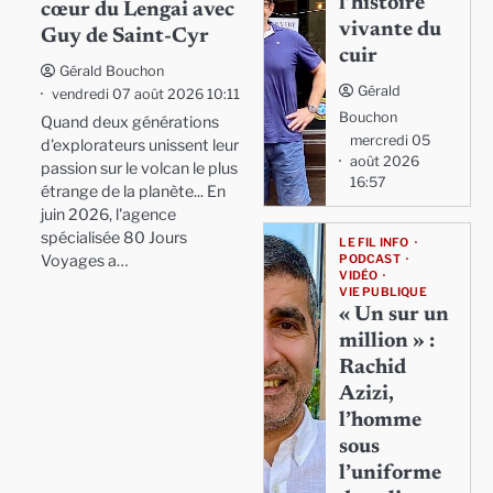
l’histoire
cœur du Lengai avec
vivante du
Guy de Saint-Cyr
cuir
Gérald Bouchon
Gérald
vendredi 07 août 2026 10:11
Bouchon
Quand deux générations
mercredi 05
d'explorateurs unissent leur
août 2026
passion sur le volcan le plus
16:57
étrange de la planète... En
juin 2026, l'agence
spécialisée 80 Jours
LE FIL INFO
Voyages a…
PODCAST
VIDÉO
VIE PUBLIQUE
« Un sur un
million » :
Rachid
Azizi,
l’homme
sous
l’uniforme