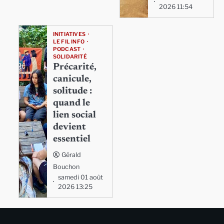
2026 11:54
INITIATIVES
LE FIL INFO
PODCAST
SOLIDARITÉ
Précarité,
canicule,
solitude :
quand le
lien social
devient
essentiel
Gérald
Bouchon
samedi 01 août
2026 13:25