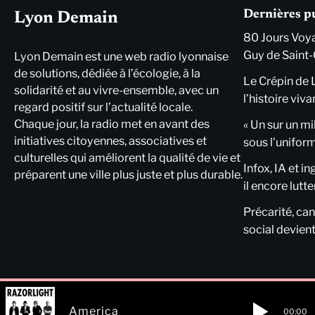
Dernières p
Lyon Demain
80 Jours Voya
Guy de Saint-
Lyon Demain est une web radio lyonnaise
de solutions, dédiée à l’écologie, à la
Le Crépin de 
solidarité et au vivre-ensemble, avec un
l’histoire viva
regard positif sur l’actualité locale.
Chaque jour, la radio met en avant des
« Un sur un mi
initiatives citoyennes, associatives et
sous l’unifor
culturelles qui améliorent la qualité de vie et
Infox, IA et i
préparent une ville plus juste et plus durable.
il encore lutte
Précarité, cani
social devient
America
00:00