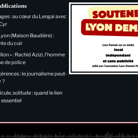
ublications
ges : au cœur du Lengai avec
Cyr
Lyon (Maison Baudière) :
nte du cuir
llion » : Rachid Azizi, l’homme
me de police
ngérences : le journalisme peut-
r ?
cule, solitude : quand le lien
 essentiel