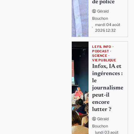
de police
Gérald
Bouchon
mardi 04 août
2026 12:32
LE FIL INFO
PODCAST
SCIENCE
VIE PUBLIQUE
Infox, IA et
ingérences :
le
journalisme
peut-il
encore
lutter ?
Gérald
Bouchon
lundi 03 août