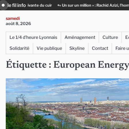
Skip
le fil info
re vivante du cuir
« Un sur un million » : Rachid Azizi, l’homme sous l
to
content
samedi
août 8, 2026
Le 1/4 d’heure Lyonnais
Aménagement
Culture
E
Solidarité
Vie publique
Skyline
Contact
Faire 
Étiquette :
European Energ