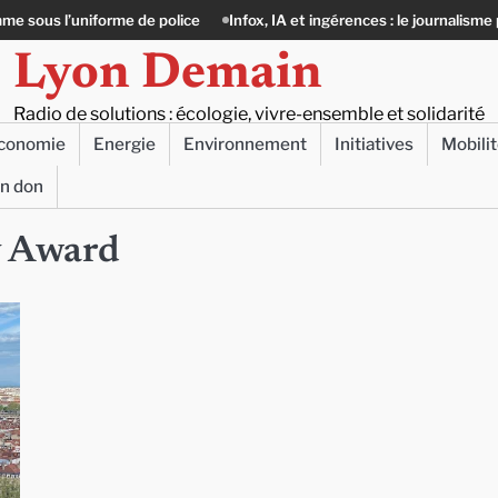
’uniforme de police
Infox, IA et ingérences : le journalisme peut-il enco
Lyon Demain
Radio de solutions : écologie, vivre-ensemble et solidarité
conomie
Energie
Environnement
Initiatives
Mobili
un don
y Award