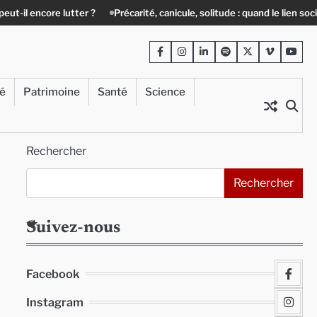
re lutter ?
Précarité, canicule, solitude : quand le lien social devient 
Facebook
Instagram
LinkedIn
Spotify
Twitter
Viméo
Yout
té
Patrimoine
Santé
Science
Rechercher
Rechercher
Suivez-nous
Facebook
Instagram