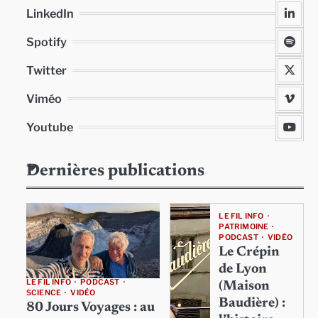
LinkedIn
Spotify
Twitter
Viméo
Youtube
Dernières publications
LE FIL INFO
PATRIMOINE
PODCAST
VIDÉO
Le Crépin
de Lyon
LE FIL INFO
PODCAST
(Maison
SCIENCE
VIDÉO
Baudière) :
80 Jours Voyages : au