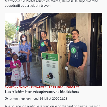
Métropole : le Préfet réunit les maires, Demain : le supermarché
coopératif et participatif à Lyon
ENVIRONNEMENT
INITIATIVES
LE FIL INFO
PODCAST
Les Alchimistes récupèrent vos biodéchets
jeudi 16 juillet 2020 21:28
Gérald Bouchon
A la Source, on pratique le vrac ou le contenant consigné, mais on