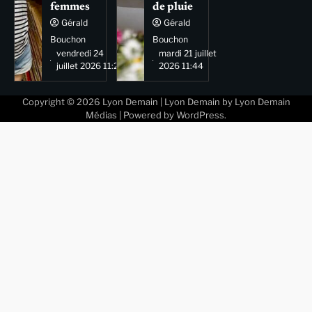
femmes
de pluie
Gérald
Gérald
Bouchon
Bouchon
vendredi 24
mardi 21 juillet
juillet 2026 11:29
2026 11:44
Copyright © 2026
Lyon Demain
| Lyon Demain by
Lyon Demain
Médias
| Powered by
WordPress
.