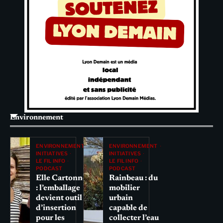
Environnement
ENVIRONNEMENT
ENVIRONNEMENT
INITIATIVES
INITIATIVES
LE FIL INFO
LE FIL INFO
PODCAST
PODCAST
Elle Cartonne
Rainbeau : du
: l’emballage
mobilier
devient outil
urbain
d’insertion
capable de
pour les
collecter l’eau