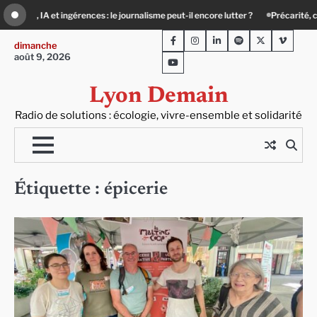
Skip
icule, solitude : quand le lien social devient essentiel
Le Teil Villeurbanne : u
to
Facebook
Instagram
LinkedIn
Spotify
Twitter
Viméo
content
dimanche
août 9, 2026
Youtube
Lyon Demain
Radio de solutions : écologie, vivre-ensemble et solidarité
Étiquette :
épicerie