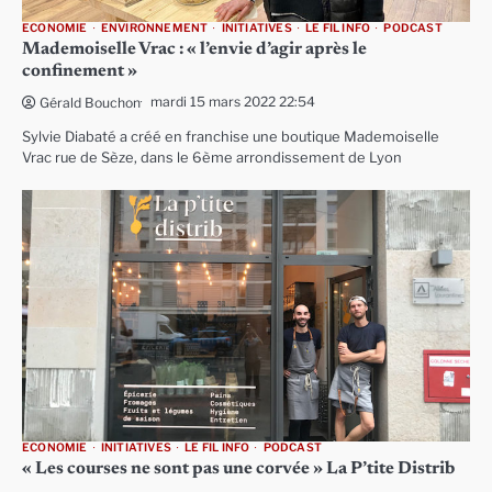
ECONOMIE
ENVIRONNEMENT
INITIATIVES
LE FIL INFO
PODCAST
Mademoiselle Vrac : « l’envie d’agir après le
confinement »
mardi 15 mars 2022 22:54
Gérald Bouchon
Sylvie Diabaté a créé en franchise une boutique Mademoiselle
Vrac rue de Sèze, dans le 6ème arrondissement de Lyon
ECONOMIE
INITIATIVES
LE FIL INFO
PODCAST
« Les courses ne sont pas une corvée » La P’tite Distrib