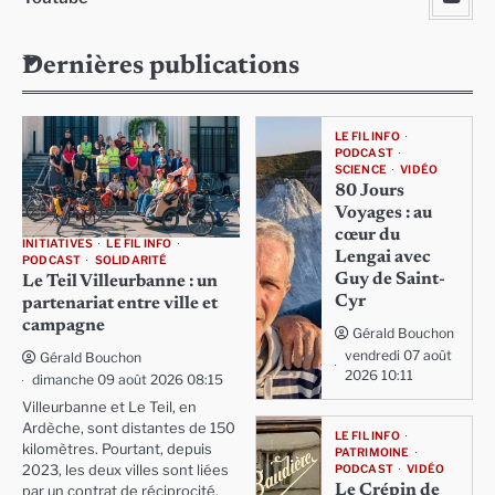
Dernières publications
LE FIL INFO
PODCAST
SCIENCE
VIDÉO
80 Jours
Voyages : au
cœur du
INITIATIVES
LE FIL INFO
Lengai avec
PODCAST
SOLIDARITÉ
Guy de Saint-
Le Teil Villeurbanne : un
Cyr
partenariat entre ville et
campagne
Gérald Bouchon
vendredi 07 août
Gérald Bouchon
2026 10:11
dimanche 09 août 2026 08:15
Villeurbanne et Le Teil, en
Ardèche, sont distantes de 150
LE FIL INFO
kilomètres. Pourtant, depuis
PATRIMOINE
PODCAST
VIDÉO
2023, les deux villes sont liées
Le Crépin de
par un contrat de réciprocité,