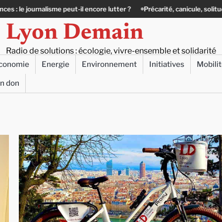
isme peut-il encore lutter ?
Précarité, canicule, solitude : quand le lie
Lyon Demain
Radio de solutions : écologie, vivre-ensemble et solidarité
conomie
Energie
Environnement
Initiatives
Mobili
un don