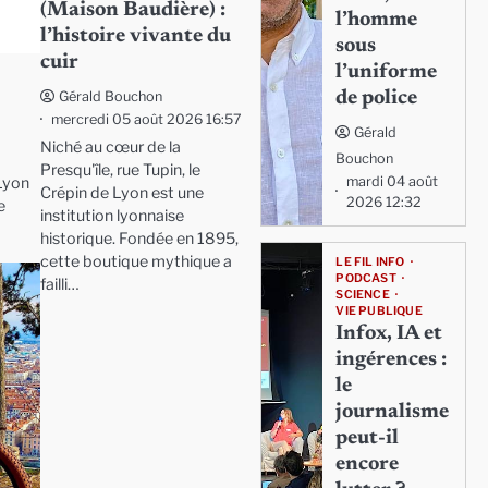
(Maison Baudière) :
l’homme
l’histoire vivante du
sous
cuir
l’uniforme
de police
Gérald Bouchon
mercredi 05 août 2026 16:57
Gérald
Niché au cœur de la
Bouchon
Presqu'île, rue Tupin, le
mardi 04 août
Lyon
Crépin de Lyon est une
2026 12:32
e
institution lyonnaise
historique. Fondée en 1895,
cette boutique mythique a
LE FIL INFO
PODCAST
failli…
SCIENCE
VIE PUBLIQUE
Infox, IA et
ingérences :
le
journalisme
peut-il
encore