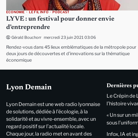
ECONOMIE
LE FIL INFO
PODCAST
LYVE : un festival pour donner envie
d’entreprendre
mercredi 23 juin 2021 03:06
Gérald Bouchon
Rendez-vous dans 45 lieux emblématiques de la métropole pour
deux jours de découvertes et d’innovations sur la thématique
économique
Dernières p
Lyon Demain
Le Crépin de 
l’histoire viva
Lyon Demain est une web radio lyonnaise
de solutions, dédiée à l’écologie, à la
« Un sur un mi
solidarité et au vivre-ensemble, avec un
sous l’unifor
regard positif sur l’actualité locale.
Chaque jour, la radio met en avant des
Infox, IA et i