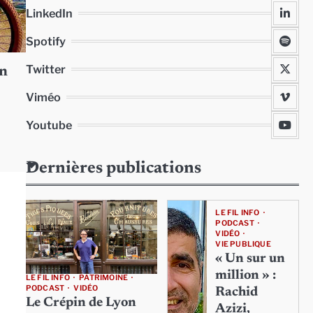
LinkedIn
Spotify
Twitter
on
Viméo
Youtube
Dernières publications
LE FIL INFO
PODCAST
VIDÉO
VIE PUBLIQUE
« Un sur un
million » :
LE FIL INFO
PATRIMOINE
PODCAST
VIDÉO
Rachid
Le Crépin de Lyon
Azizi,