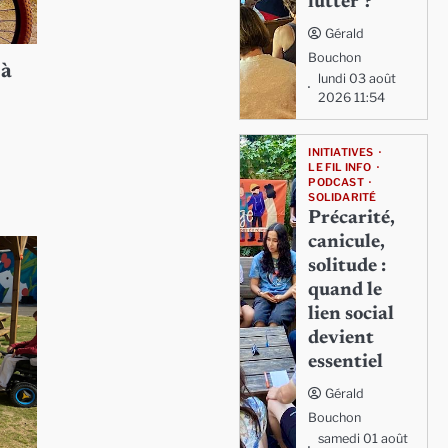
lutter ?
Gérald
Bouchon
 à
lundi 03 août
2026 11:54
INITIATIVES
LE FIL INFO
PODCAST
SOLIDARITÉ
Précarité,
canicule,
solitude :
quand le
lien social
devient
essentiel
Gérald
Bouchon
samedi 01 août