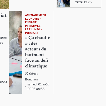
2026 13:25
riat
AMÉNAGEMENT
ECONOMIE
ENERGIE
INITIATIVES
LE FIL INFO
PODCAST
iquer
« Ça chauffe
ées
» : des
acteurs du
batiment
face au défi
climatique
Gérald
Bouchon
 pour
samedi 01 août
2026 09:56