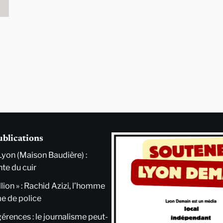
ublications
Lyon (Maison Baudière) :
nte du cuir
llion » : Rachid Azizi, l’homme
me de police
ngérences : le journalisme peut-