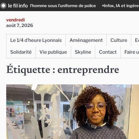
Skip
le fil info
i, l’homme sous l’uniforme de police
Infox, IA et ingérences : le journal
to
content
vendredi
août 7, 2026
Le 1/4 d’heure Lyonnais
Aménagement
Culture
E
Solidarité
Vie publique
Skyline
Contact
Faire 
Étiquette :
entreprendre