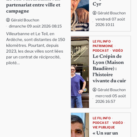
Cyr
partenariat entre ville et
campagne
Gérald Bouchon
vendredi 07 août
Gérald Bouchon
2026 10:11
dimanche 09 août 2026 08:15
Villeurbanne et Le Teil, en
Ardèche, sont distantes de 150
LE FIL INFO
kilomètres. Pourtant, depuis
PATRIMOINE
PODCAST
VIDÉO
2023, les deux villes sont liées
Le Crépin de
par un contrat de réciprocité,
Lyon (Maison
piloté…
Baudière) :
l’histoire
vivante du cuir
Gérald Bouchon
mercredi 05 août
2026 16:57
LE FIL INFO
PODCAST
VIDÉO
VIE PUBLIQUE
« Un sur un