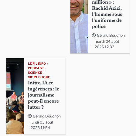
million » :
Rachid Azizi,
l’homme sous
l’uniforme de
police
Gérald Bouchon
mardi 04 août
2026 12:32
LE FIL INFO
PODCAST
SCIENCE
VIE PUBLIQUE
Infox, IA et
ingérences : le
journalisme
peut-il encore
lutter ?
Gérald Bouchon
lundi 03 août
2026 11:54