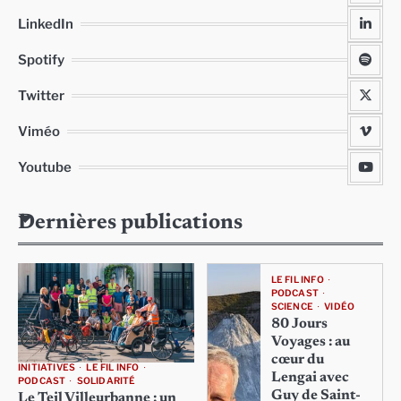
LinkedIn
Spotify
Twitter
Viméo
Youtube
Dernières publications
LE FIL INFO
PODCAST
SCIENCE
VIDÉO
80 Jours
Voyages : au
cœur du
INITIATIVES
LE FIL INFO
Lengai avec
PODCAST
SOLIDARITÉ
Guy de Saint-
Le Teil Villeurbanne : un