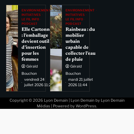
ENVIRONNEMENT
ENVIRONNEMENT
INITIATIVES
INITIATIVES
LE FIL INFO
LE FIL INFO
PODCAST
PODCAST
Elle Cartonne
Rainbeau : du
: l’emballage
mobilier
devient outil
urbain
d’insertion
capable de
pour les
collecter l’eau
femmes
de pluie
Gérald
Gérald
Bouchon
Bouchon
vendredi 24
mardi 21 juillet
juillet 2026 11:29
2026 11:44
Copyright © 2026
Lyon Demain
| Lyon Demain by
Lyon Demain
Médias
| Powered by
WordPress
.