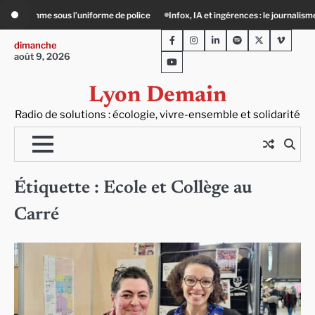
Skip
forme de police
Infox, IA et ingérences : le journalisme peut-il encore lutter ?
to
Facebook
Instagram
LinkedIn
Spotify
Twitter
Viméo
content
dimanche
août 9, 2026
Youtube
Lyon Demain
Radio de solutions : écologie, vivre-ensemble et solidarité
Étiquette :
Ecole et Collège au
Carré