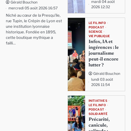
mardi 04 août
Gérald Bouchon
2026 12:32
mercredi 05 août 2026 16:57
Niché au cœur de la Presqu'île,
rue Tupin, le Crépin de Lyon est
LE FIL INFO
une institution lyonnaise
PODCAST
SCIENCE
historique. Fondée en 1895,
VIE PUBLIQUE
cette boutique mythique a
Infox, IA et
failli…
ingérences : le
journalisme
peut-il encore
lutter ?
Gérald Bouchon
lundi 03 août
2026 11:54
INITIATIVES
LE FIL INFO
PODCAST
SOLIDARITÉ
Précarité,
canicule,