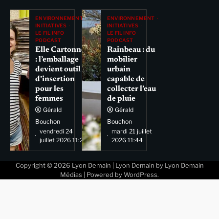
ENVIRONNEMENT
ENVIRONNEMENT
INITIATIVES
INITIATIVES
LE FIL INFO
LE FIL INFO
PODCAST
PODCAST
Elle Cartonne
Rainbeau : du
: l’emballage
mobilier
devient outil
urbain
d’insertion
capable de
pour les
collecter l’eau
femmes
de pluie
Gérald
Gérald
Bouchon
Bouchon
vendredi 24
mardi 21 juillet
juillet 2026 11:29
2026 11:44
Copyright © 2026
Lyon Demain
| Lyon Demain by
Lyon Demain
Médias
| Powered by
WordPress
.