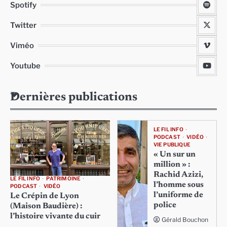
Spotify
Twitter
Viméo
Youtube
Dernières publications
LE FIL INFO
PODCAST
VIDÉO
VIE PUBLIQUE
« Un sur un
million » :
Rachid Azizi,
LE FIL INFO
PATRIMOINE
l’homme sous
PODCAST
VIDÉO
l’uniforme de
Le Crépin de Lyon
police
(Maison Baudière) :
l’histoire vivante du cuir
Gérald Bouchon