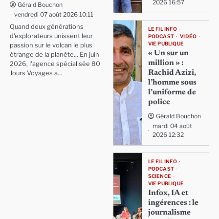
2026 16:57
Gérald Bouchon
vendredi 07 août 2026 10:11
Quand deux générations
LE FIL INFO
d'explorateurs unissent leur
PODCAST
VIDÉO
VIE PUBLIQUE
passion sur le volcan le plus
« Un sur un
étrange de la planète... En juin
million » :
2026, l'agence spécialisée 80
Rachid Azizi,
Jours Voyages a…
l’homme sous
l’uniforme de
police
Gérald Bouchon
mardi 04 août
2026 12:32
LE FIL INFO
PODCAST
SCIENCE
VIE PUBLIQUE
Infox, IA et
ingérences : le
journalisme