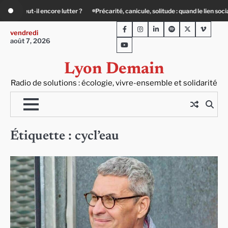
Skip
er ?
Précarité, canicule, solitude : quand le lien social devient essentiel
«
to
Facebook
Instagram
LinkedIn
Spotify
Twitter
Viméo
content
vendredi
août 7, 2026
Youtube
Lyon Demain
Radio de solutions : écologie, vivre-ensemble et solidarité
Étiquette :
cycl’eau