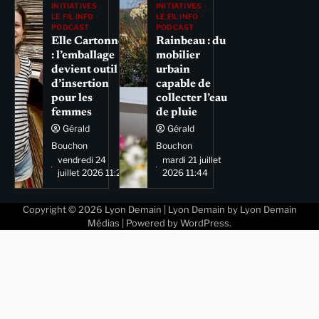
INITIATIVES
INITIATIVES
LE FIL INFO
LE FIL INFO
PODCAST
PODCAST
Elle Cartonne
Rainbeau : du
: l’emballage
mobilier
devient outil
urbain
d’insertion
capable de
pour les
collecter l’eau
femmes
de pluie
Gérald
Gérald
Bouchon
Bouchon
vendredi 24
mardi 21 juillet
juillet 2026 11:29
2026 11:44
Copyright © 2026
Lyon Demain
| Lyon Demain by
Lyon Demain
Médias
| Powered by
WordPress
.