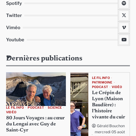
Spotify
Twitter
Viméo
Youtube
Dernières publications
LE FIL INFO
PATRIMOINE
PODCAST
VIDÉO
Le Crépin de
Lyon (Maison
Baudière) :
LE FIL INFO
PODCAST
SCIENCE
l’histoire
VIDÉO
vivante du cuir
80 Jours Voyages : au cœur
du Lengai avec Guy de
Gérald Bouchon
Saint-Cyr
mercredi 05 août