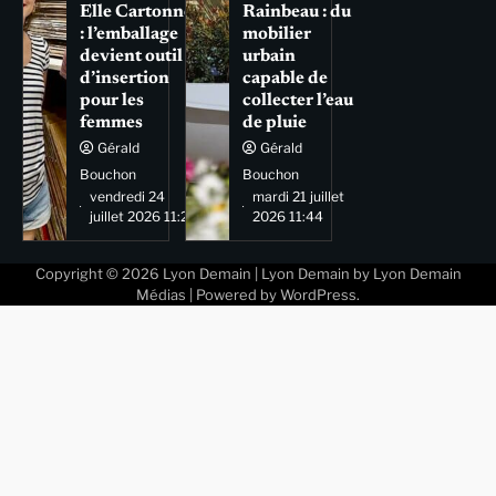
Elle Cartonne
Rainbeau : du
: l’emballage
mobilier
devient outil
urbain
d’insertion
capable de
pour les
collecter l’eau
femmes
de pluie
Gérald
Gérald
Bouchon
Bouchon
vendredi 24
mardi 21 juillet
juillet 2026 11:29
2026 11:44
Copyright © 2026
Lyon Demain
| Lyon Demain by
Lyon Demain
Médias
| Powered by
WordPress
.