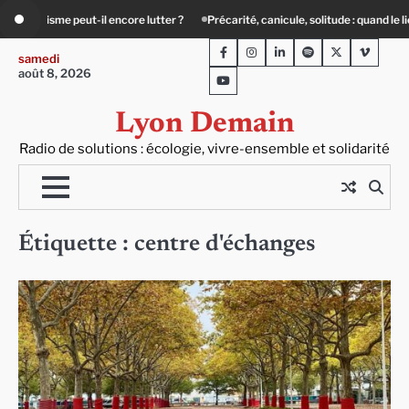
Skip
Précarité, canicule, solitude : quand le lien social devient essentiel
« Ça cha
to
Facebook
Instagram
LinkedIn
Spotify
Twitter
Viméo
content
samedi
août 8, 2026
Youtube
Lyon Demain
Radio de solutions : écologie, vivre-ensemble et solidarité
Étiquette :
centre d'échanges