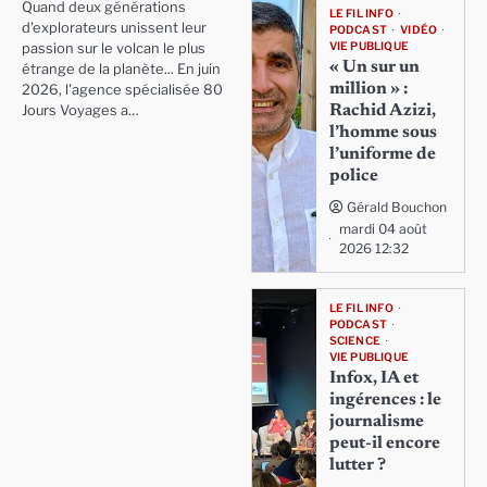
Quand deux générations
LE FIL INFO
d'explorateurs unissent leur
PODCAST
VIDÉO
VIE PUBLIQUE
passion sur le volcan le plus
« Un sur un
étrange de la planète... En juin
million » :
2026, l'agence spécialisée 80
Rachid Azizi,
Jours Voyages a…
l’homme sous
l’uniforme de
police
Gérald Bouchon
mardi 04 août
2026 12:32
LE FIL INFO
PODCAST
SCIENCE
VIE PUBLIQUE
Infox, IA et
ingérences : le
journalisme
peut-il encore
lutter ?