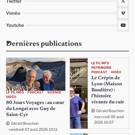
Twitter
Viméo
Youtube
Dernières publications
LE FIL INFO
PATRIMOINE
PODCAST
VIDÉO
Le Crépin de
Lyon (Maison
Baudière) :
LE FIL INFO
PODCAST
SCIENCE
l’histoire
VIDÉO
vivante du cuir
80 Jours Voyages : au cœur
du Lengai avec Guy de
Gérald Bouchon
Saint-Cyr
mercredi 05 août
2026 16:57
Gérald Bouchon
vendredi 07 août 2026 10:11