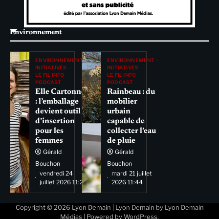
Environnement
ENVIRONNEMENT
ENVIRONNEMENT
INITIATIVES
INITIATIVES
LE FIL INFO
LE FIL INFO
PODCAST
PODCAST
Elle Cartonne
Rainbeau : du
: l’emballage
mobilier
devient outil
urbain
d’insertion
capable de
pour les
collecter l’eau
femmes
de pluie
Gérald
Gérald
Bouchon
Bouchon
vendredi 24
mardi 21 juillet
juillet 2026 11:29
2026 11:44
Copyright © 2026
Lyon Demain
| Lyon Demain by
Lyon Demain
Médias
| Powered by
WordPress
.