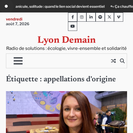
Skip
tude : quand le lien social devient essentiel
« Ça chauffe » : des acteurs du ba
to
Facebook
Instagram
LinkedIn
Spotify
Twitter
Viméo
content
vendredi
août 7, 2026
Youtube
Lyon Demain
Radio de solutions : écologie, vivre-ensemble et solidarité
Étiquette :
appellations d'origine