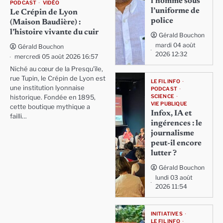
l’homme sous
PODCAST
VIDÉO
l’uniforme de
Le Crépin de Lyon
police
(Maison Baudière) :
l’histoire vivante du cuir
Gérald Bouchon
mardi 04 août
Gérald Bouchon
2026 12:32
mercredi 05 août 2026 16:57
Niché au cœur de la Presqu'île,
rue Tupin, le Crépin de Lyon est
LE FIL INFO
une institution lyonnaise
PODCAST
SCIENCE
historique. Fondée en 1895,
VIE PUBLIQUE
cette boutique mythique a
Infox, IA et
failli…
ingérences : le
journalisme
peut-il encore
lutter ?
Gérald Bouchon
lundi 03 août
2026 11:54
INITIATIVES
LE FIL INFO