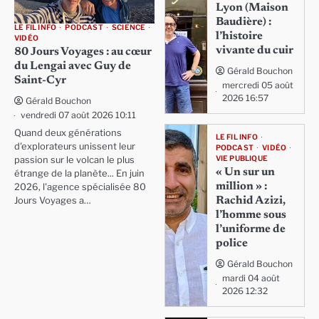
Lyon (Maison
Baudière) :
LE FIL INFO
PODCAST
SCIENCE
l’histoire
VIDÉO
vivante du cuir
80 Jours Voyages : au cœur
du Lengai avec Guy de
Gérald Bouchon
Saint-Cyr
mercredi 05 août
2026 16:57
Gérald Bouchon
vendredi 07 août 2026 10:11
Quand deux générations
LE FIL INFO
d'explorateurs unissent leur
PODCAST
VIDÉO
VIE PUBLIQUE
passion sur le volcan le plus
« Un sur un
étrange de la planète... En juin
million » :
2026, l'agence spécialisée 80
Rachid Azizi,
Jours Voyages a…
l’homme sous
l’uniforme de
police
Gérald Bouchon
mardi 04 août
2026 12:32