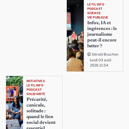
LE FIL INFO
PODCAST
SCIENCE
VIE PUBLIQUE
Infox, IA et
ingérences : le
journalisme
peut-il encore
lutter ?
Gérald Bouchon
lundi 03 août
2026 11:54
INITIATIVES
LE FIL INFO
PODCAST
SOLIDARITÉ
Précarité,
canicule,
solitude :
quand le lien
social devient
essentiel