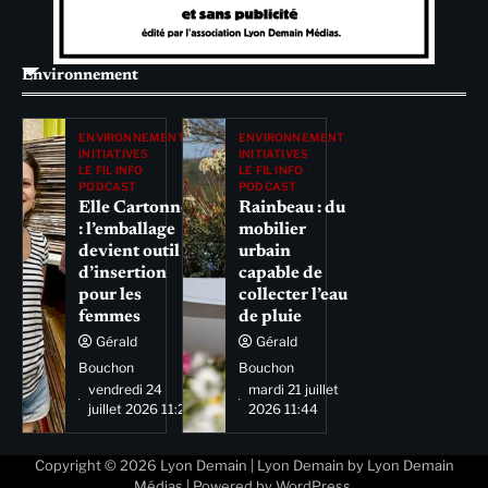
Environnement
ENVIRONNEMENT
ENVIRONNEMENT
INITIATIVES
INITIATIVES
LE FIL INFO
LE FIL INFO
PODCAST
PODCAST
Elle Cartonne
Rainbeau : du
: l’emballage
mobilier
devient outil
urbain
d’insertion
capable de
pour les
collecter l’eau
femmes
de pluie
Gérald
Gérald
Bouchon
Bouchon
vendredi 24
mardi 21 juillet
juillet 2026 11:29
2026 11:44
Copyright © 2026
Lyon Demain
| Lyon Demain by
Lyon Demain
Médias
| Powered by
WordPress
.