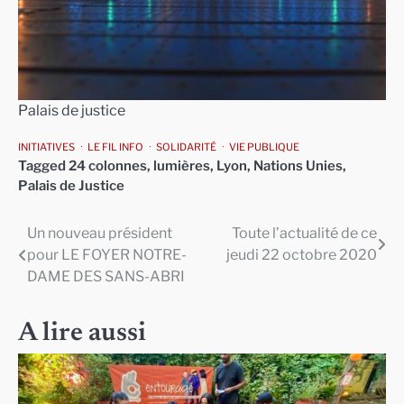
Palais de justice
INITIATIVES
LE FIL INFO
SOLIDARITÉ
VIE PUBLIQUE
Tagged
24 colonnes
,
lumières
,
Lyon
,
Nations Unies
,
Palais de Justice
Un nouveau président
Toute l’actualité de ce
Navigation
pour LE FOYER NOTRE-
jeudi 22 octobre 2020
de
DAME DES SANS-ABRI
l’article
A lire aussi