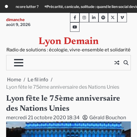
Skip
solitude : quand le lien social devient essentiel
« Ça chauffe » : des acteurs d
to
Facebook
Instagram
LinkedIn
Spotify
Twitter
Viméo
content
dimanche
août 9, 2026
Youtube
Lyon Demain
Radio de solutions : écologie, vivre-ensemble et solidarité
Home
Le fil info
Lyon fête le 75ème anniversaire des Nations Unies
Lyon fête le 75ème anniversaire
des Nations Unies
mercredi 21 octobre 2020 18:34
Gérald Bouchon