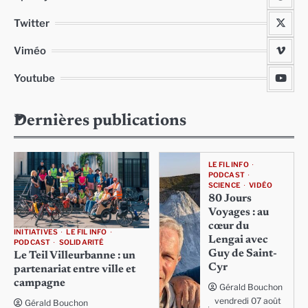
Twitter
Viméo
Youtube
Dernières publications
LE FIL INFO
PODCAST
SCIENCE
VIDÉO
80 Jours
Voyages : au
cœur du
INITIATIVES
LE FIL INFO
Lengai avec
PODCAST
SOLIDARITÉ
Guy de Saint-
Le Teil Villeurbanne : un
Cyr
partenariat entre ville et
campagne
Gérald Bouchon
vendredi 07 août
Gérald Bouchon