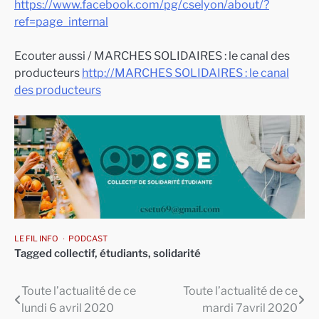
https://www.facebook.com/pg/cselyon/about/?
ref=page_internal
Ecouter aussi / MARCHES SOLIDAIRES : le canal des
producteurs
http://MARCHES SOLIDAIRES : le canal
des producteurs
LE FIL INFO
PODCAST
Tagged
collectif
,
étudiants
,
solidarité
Toute l’actualité de ce
Toute l’actualité de ce
Navigation
lundi 6 avril 2020
mardi 7avril 2020