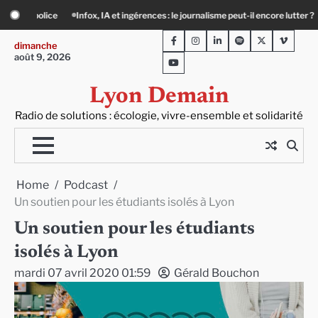
Skip
 : le journalisme peut-il encore lutter ?
Précarité, canicule, solitude : quand le
to
Facebook
Instagram
LinkedIn
Spotify
Twitter
Viméo
content
dimanche
août 9, 2026
Youtube
Lyon Demain
Radio de solutions : écologie, vivre-ensemble et solidarité
Home
Podcast
Un soutien pour les étudiants isolés à Lyon
Un soutien pour les étudiants
isolés à Lyon
mardi 07 avril 2020 01:59
Gérald Bouchon