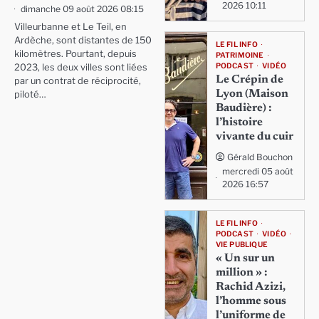
2026 10:11
dimanche 09 août 2026 08:15
Villeurbanne et Le Teil, en
Ardèche, sont distantes de 150
LE FIL INFO
kilomètres. Pourtant, depuis
PATRIMOINE
PODCAST
VIDÉO
2023, les deux villes sont liées
Le Crépin de
par un contrat de réciprocité,
Lyon (Maison
piloté…
Baudière) :
l’histoire
vivante du cuir
Gérald Bouchon
mercredi 05 août
2026 16:57
LE FIL INFO
PODCAST
VIDÉO
VIE PUBLIQUE
« Un sur un
million » :
Rachid Azizi,
l’homme sous
l’uniforme de