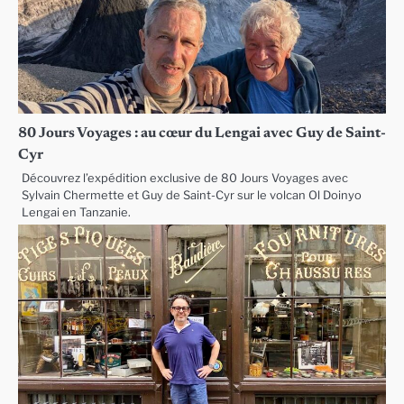
80 Jours Voyages : au cœur du Lengai avec Guy de Saint-
Cyr
Découvrez l’expédition exclusive de 80 Jours Voyages avec
Sylvain Chermette et Guy de Saint-Cyr sur le volcan Ol Doinyo
Lengai en Tanzanie.