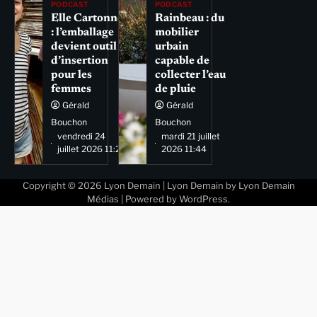
PODCAST
PODCAST
Elle Cartonne
Rainbeau : du
: l’emballage
mobilier
devient outil
urbain
d’insertion
capable de
pour les
collecter l’eau
femmes
de pluie
Gérald
Gérald
Bouchon
Bouchon
vendredi 24
mardi 21 juillet
juillet 2026 11:29
2026 11:44
Copyright © 2026
Lyon Demain
| Lyon Demain by
Lyon Demain
Médias
| Powered by
WordPress
.