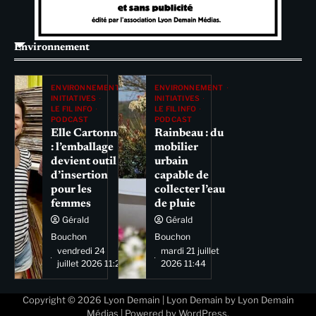
Environnement
ENVIRONNEMENT
ENVIRONNEMENT
INITIATIVES
INITIATIVES
LE FIL INFO
LE FIL INFO
PODCAST
PODCAST
Elle Cartonne
Rainbeau : du
: l’emballage
mobilier
devient outil
urbain
d’insertion
capable de
pour les
collecter l’eau
femmes
de pluie
Gérald
Gérald
Bouchon
Bouchon
vendredi 24
mardi 21 juillet
juillet 2026 11:29
2026 11:44
Copyright © 2026
Lyon Demain
| Lyon Demain by
Lyon Demain
Médias
| Powered by
WordPress
.