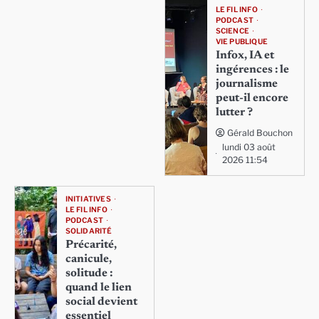
LE FIL INFO
PODCAST
SCIENCE
VIE PUBLIQUE
Infox, IA et
ingérences : le
journalisme
peut-il encore
lutter ?
Gérald Bouchon
lundi 03 août
2026 11:54
INITIATIVES
LE FIL INFO
PODCAST
SOLIDARITÉ
Précarité,
canicule,
solitude :
quand le lien
social devient
essentiel