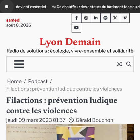
Skip
acteurs du batiment face au défi climatique
80 Jours Voyages : au cœur du Le
to
Facebook
Instagram
LinkedIn
Spotify
Twitter
Viméo
content
samedi
août 8, 2026
Youtube
Lyon Demain
Radio de solutions : écologie, vivre-ensemble et solidarité
Home
Podcast
Filactions : prévention ludique contre les violences
Filactions : prévention ludique
contre les violences
jeudi 09 mars 2023 01:57
Gérald Bouchon