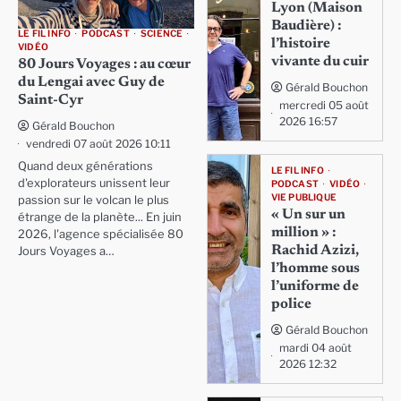
Lyon (Maison
Baudière) :
LE FIL INFO
PODCAST
SCIENCE
l’histoire
VIDÉO
vivante du cuir
80 Jours Voyages : au cœur
du Lengai avec Guy de
Gérald Bouchon
Saint-Cyr
mercredi 05 août
2026 16:57
Gérald Bouchon
vendredi 07 août 2026 10:11
Quand deux générations
LE FIL INFO
d'explorateurs unissent leur
PODCAST
VIDÉO
VIE PUBLIQUE
passion sur le volcan le plus
« Un sur un
étrange de la planète... En juin
million » :
2026, l'agence spécialisée 80
Rachid Azizi,
Jours Voyages a…
l’homme sous
l’uniforme de
police
Gérald Bouchon
mardi 04 août
2026 12:32