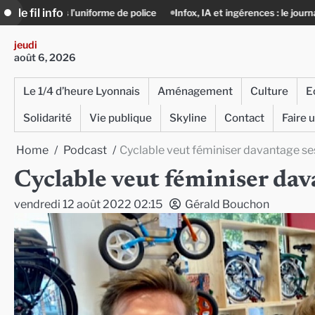
Skip
le fil info
e de police
Infox, IA et ingérences : le journalisme peut-il encore lutt
to
content
jeudi
août 6, 2026
Le 1/4 d’heure Lyonnais
Aménagement
Culture
E
Solidarité
Vie publique
Skyline
Contact
Faire 
Home
Podcast
Cyclable veut féminiser davantage se
Cyclable veut féminiser dav
vendredi 12 août 2022 02:15
Gérald Bouchon