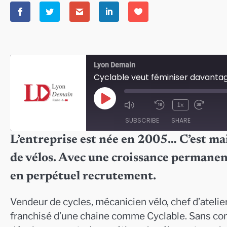
Lyon Demain
Cyclable veut féminiser davanta
Play
1x
Episode
SUBSCRIBE
SHARE
L’entreprise est née en 2005… C’est ma
SHARE
de vélos. Avec une croissance permanent
RSS FEED
LINK
en perpétuel recrutement.
EMBED
Vendeur de cycles, mécanicien vélo, chef d’atel
franchisé d’une chaine comme Cyclable. Sans comp