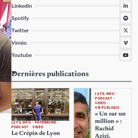
LinkedIn
Spotify
Twitter
Viméo
Youtube
Dernières publications
LE FIL INFO
PODCAST
VIDÉO
VIE PUBLIQUE
« Un sur un
million » :
LE FIL INFO
PATRIMOINE
PODCAST
VIDÉO
Rachid
Le Crépin de Lyon
Azizi,