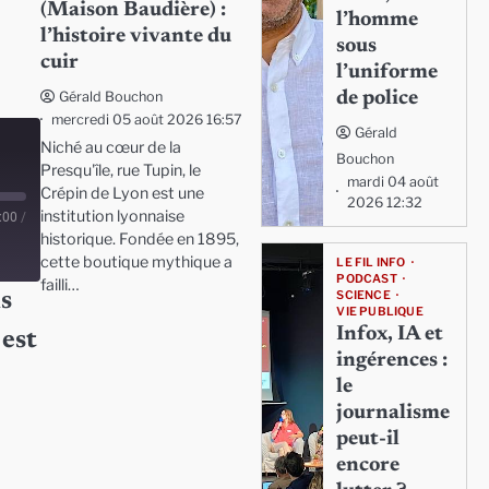
(Maison Baudière) :
l’homme
l’histoire vivante du
sous
cuir
l’uniforme
de police
Gérald Bouchon
mercredi 05 août 2026 16:57
Gérald
Niché au cœur de la
Bouchon
Presqu'île, rue Tupin, le
mardi 04 août
Crépin de Lyon est une
2026 12:32
institution lyonnaise
:00
/
historique. Fondée en 1895,
cette boutique mythique a
LE FIL INFO
PODCAST
failli…
SCIENCE
s
VIE PUBLIQUE
Infox, IA et
 est
ingérences :
le
journalisme
peut-il
encore