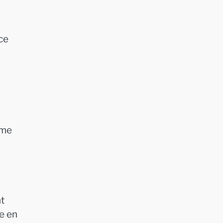
ce
sme
nt
e en