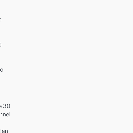
c
à
lo
de 30
nnel
plan