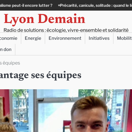
er ?
Précarité, canicule, solitude : quand le lien social devient essenti
Lyon Demain
Radio de solutions : écologie, vivre-ensemble et solidarité
conomie
Energie
Environnement
Initiatives
Mobili
un don
s équipes
antage ses équipes