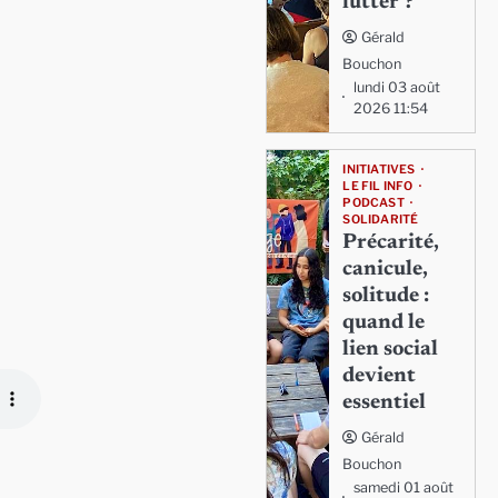
lutter ?
Gérald
Bouchon
lundi 03 août
2026 11:54
INITIATIVES
LE FIL INFO
PODCAST
SOLIDARITÉ
Précarité,
canicule,
solitude :
quand le
lien social
devient
essentiel
Gérald
Bouchon
samedi 01 août