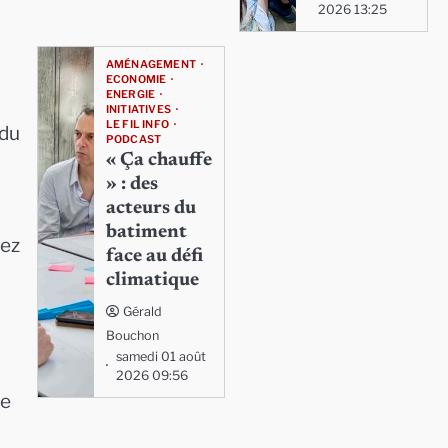
2026 13:25
AMÉNAGEMENT
ECONOMIE
ENERGIE
INITIATIVES
LE FIL INFO
 du
PODCAST
« Ça chauffe
» : des
acteurs du
batiment
hez
face au défi
climatique
Gérald
Bouchon
samedi 01 août
2026 09:56
se