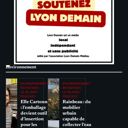
Environnement
ENVIRONNEMENT
ENVIRONNEMENT
INITIATIVES
INITIATIVES
LE FIL INFO
LE FIL INFO
PODCAST
PODCAST
Elle Cartonne
Rainbeau : du
: l’emballage
mobilier
devient outil
urbain
d’insertion
capable de
pour les
collecter l’eau