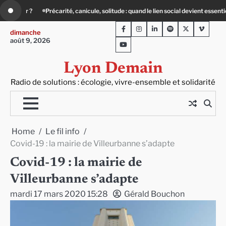
Skip
and le lien social devient essentiel
« Ça chauffe » : des acteurs du batiment f
to
Facebook
Instagram
LinkedIn
Spotify
Twitter
Viméo
content
dimanche
août 9, 2026
Youtube
Lyon Demain
Radio de solutions : écologie, vivre-ensemble et solidarité
Home
Le fil info
Covid-19 : la mairie de Villeurbanne s’adapte
Covid-19 : la mairie de
Villeurbanne s’adapte
mardi 17 mars 2020 15:28
Gérald Bouchon