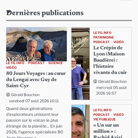
Dernières publications
LE FIL INFO
PATRIMOINE
PODCAST
VIDÉO
Le Crépin de
Lyon (Maison
Baudière) :
LE FIL INFO
PODCAST
SCIENCE
l’histoire
VIDÉO
vivante du cuir
80 Jours Voyages : au cœur
du Lengai avec Guy de
Gérald Bouchon
Saint-Cyr
mercredi 05 août
2026 16:57
Gérald Bouchon
vendredi 07 août 2026 10:11
Quand deux générations
LE FIL INFO
d'explorateurs unissent leur
PODCAST
VIDÉO
VIE PUBLIQUE
passion sur le volcan le plus
« Un sur un
étrange de la planète... En juin
million » :
2026, l'agence spécialisée 80
Rachid Azizi,
Jours Voyages a…