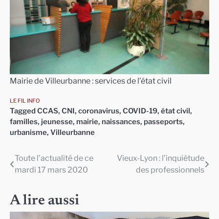
Mairie de Villeurbanne : services de l’état civil
LE FIL INFO
Tagged
CCAS
,
CNI
,
coronavirus
,
COVID-19
,
état civil
,
familles
,
jeunesse
,
mairie
,
naissances
,
passeports
,
urbanisme
,
Villeurbanne
Toute l’actualité de ce
Vieux-Lyon : l’inquiétude
Navigation
mardi 17 mars 2020
des professionnels
de
l’article
A lire aussi