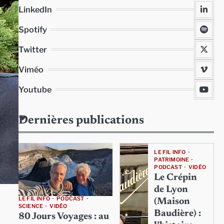
LinkedIn
Spotify
Twitter
Viméo
Youtube
Dernières publications
LE FIL INFO
PATRIMOINE
PODCAST
VIDÉO
Le Crépin
de Lyon
LE FIL INFO
PODCAST
(Maison
SCIENCE
VIDÉO
Baudière) :
80 Jours Voyages : au