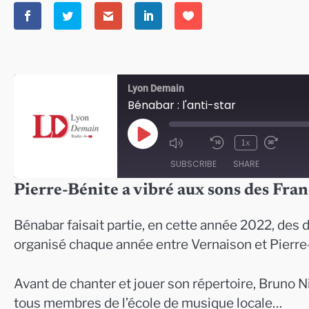
Lyon Demain
Bénabar : l'anti-star
Play
1x
Episode
SUBSCRIBE
SHARE
Pierre-Bénite a vibré aux sons des Fran
SHARE
RSS FEED
Bénabar faisait partie, en cette année 2022, des 
LINK
organisé chaque année entre Vernaison et Pierre
EMBED
Avant de chanter et jouer son répertoire, Bruno Ni
tous membres de l’école de musique locale…