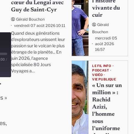
l’histoire
cœur du Lengai avec
vivante du
Guy de Saint-Cyr
cuir
Gérald Bouchon
Gérald
vendredi 07 août 2026 10:11
Bouchon
Quand deux générations
mercredi 05
d'explorateurs unissent leur
août 2026
passion sur le volcan le plus
16:57
étrange de la planète... En
juin 2026, l'agence
:00
/
spécialisée 80 Jours
LE FIL INFO
Voyages a…
PODCAST
VIDÉO
VIE PUBLIQUE
.
« Un sur un
million » :
s »
Rachid
Azizi,
l’homme
sous
es,
l’uniforme