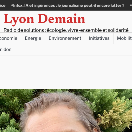
e journalisme peut-il encore lutter ?
Précarité, canicule, solitude : qua
Lyon Demain
Radio de solutions : écologie, vivre-ensemble et solidarité
conomie
Energie
Environnement
Initiatives
Mobili
un don