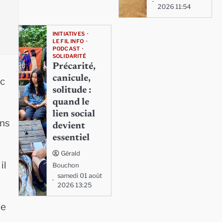
2026 11:54
INITIATIVES
LE FIL INFO
PODCAST
SOLIDARITÉ
Précarité,
canicule,
ec
solitude :
quand le
lien social
ons
devient
essentiel
Gérald
il
Bouchon
samedi 01 août
2026 13:25
ne