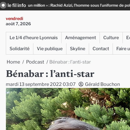
Skip
le fil info
chid Azizi, l’homme sous l’uniforme de police
Infox, IA et ingérences : l
to
content
vendredi
août 7, 2026
Le 1/4 d’heure Lyonnais
Aménagement
Culture
E
Solidarité
Vie publique
Skyline
Contact
Faire 
Home
Podcast
Bénabar : l’anti-star
Bénabar : l’anti-star
mardi 13 septembre 2022 03:07
Gérald Bouchon