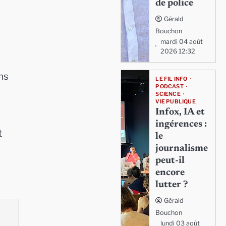
de police
Gérald
…
Bouchon
mardi 04 août
2026 12:32
ns
LE FIL INFO
PODCAST
SCIENCE
VIE PUBLIQUE
Infox, IA et
ingérences :
t
le
journalisme
peut-il
encore
lutter ?
Gérald
Bouchon
lundi 03 août