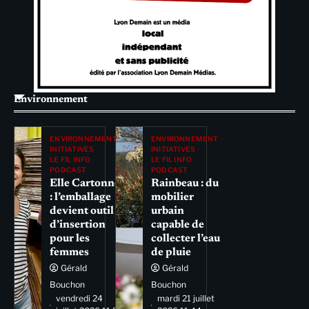
Environnement
ENVIRONNEMENT
ENVIRONNEMENT
INITIATIVES
INITIATIVES
LE FIL INFO
LE FIL INFO
PODCAST
PODCAST
Elle Cartonne
Rainbeau : du
: l’emballage
mobilier
devient outil
urbain
d’insertion
capable de
pour les
collecter l’eau
femmes
de pluie
Gérald
Gérald
Bouchon
Bouchon
vendredi 24
mardi 21 juillet