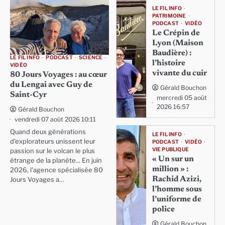
LE FIL INFO
PATRIMOINE
PODCAST
VIDÉO
Le Crépin de
Lyon (Maison
Baudière) :
LE FIL INFO
PODCAST
SCIENCE
l’histoire
VIDÉO
vivante du cuir
80 Jours Voyages : au cœur
du Lengai avec Guy de
Gérald Bouchon
Saint-Cyr
mercredi 05 août
2026 16:57
Gérald Bouchon
vendredi 07 août 2026 10:11
Quand deux générations
LE FIL INFO
d'explorateurs unissent leur
PODCAST
VIDÉO
VIE PUBLIQUE
passion sur le volcan le plus
« Un sur un
étrange de la planète... En juin
million » :
2026, l'agence spécialisée 80
Rachid Azizi,
Jours Voyages a…
l’homme sous
l’uniforme de
police
Gérald Bouchon