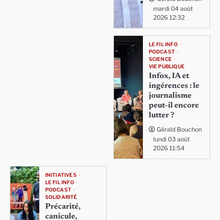
mardi 04 août
2026 12:32
LE FIL INFO
PODCAST
SCIENCE
VIE PUBLIQUE
Infox, IA et
ingérences : le
journalisme
peut-il encore
lutter ?
Gérald Bouchon
lundi 03 août
2026 11:54
INITIATIVES
LE FIL INFO
PODCAST
SOLIDARITÉ
Précarité,
canicule,