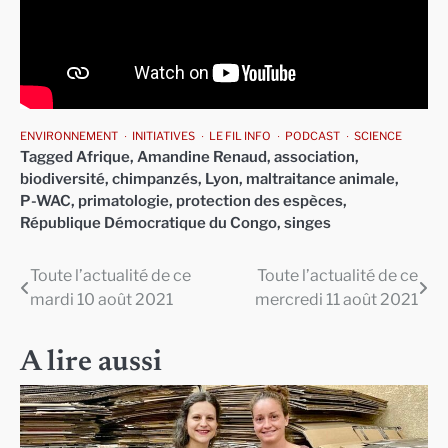
ENVIRONNEMENT
INITIATIVES
LE FIL INFO
PODCAST
SCIENCE
Tagged
Afrique
,
Amandine Renaud
,
association
,
biodiversité
,
chimpanzés
,
Lyon
,
maltraitance animale
,
P-WAC
,
primatologie
,
protection des espèces
,
République Démocratique du Congo
,
singes
Toute l’actualité de ce
Toute l’actualité de ce
Navigation
mardi 10 août 2021
mercredi 11 août 2021
de
l’article
A lire aussi