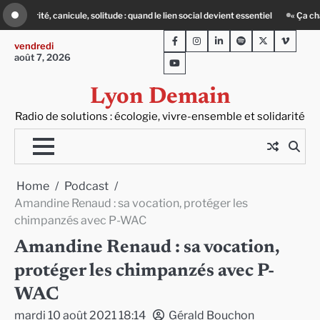
Skip
al devient essentiel
« Ça chauffe » : des acteurs du batiment face au défi clim
to
Facebook
Instagram
LinkedIn
Spotify
Twitter
Viméo
content
vendredi
août 7, 2026
Youtube
Lyon Demain
Radio de solutions : écologie, vivre-ensemble et solidarité
Home
Podcast
Amandine Renaud : sa vocation, protéger les
chimpanzés avec P-WAC
Amandine Renaud : sa vocation,
protéger les chimpanzés avec P-
WAC
mardi 10 août 2021 18:14
Gérald Bouchon