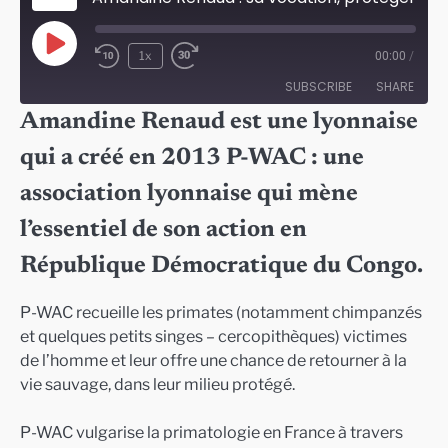
Play
1x
00:00
/
Episode
SUBSCRIBE
SHARE
Amandine Renaud est une lyonnaise
SHARE
qui a créé en 2013 P-WAC : une
RSS FEED
LINK
association lyonnaise qui mène
EMBED
l’essentiel de son action en
République Démocratique du Congo.
P-WAC recueille les primates (notamment chimpanzés
et quelques petits singes – cercopithèques) victimes
de l’homme et leur offre une chance de retourner à la
vie sauvage, dans leur milieu protégé.
P-WAC vulgarise la primatologie en France à travers